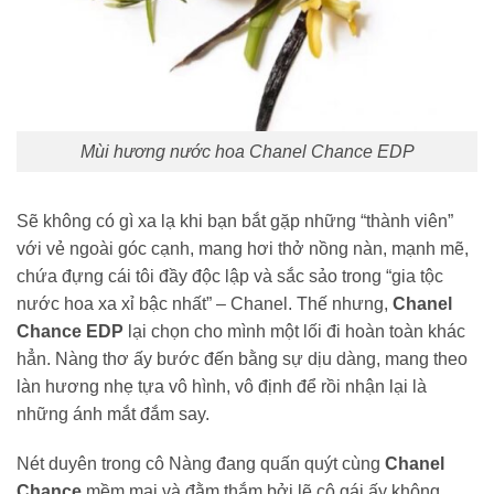
Mùi hương nước hoa Chanel Chance EDP
Sẽ không có gì xa lạ khi bạn bắt gặp những “thành viên”
với vẻ ngoài góc cạnh, mang hơi thở nồng nàn, mạnh mẽ,
chứa đựng cái tôi đầy độc lập và sắc sảo trong “gia tộc
nước hoa xa xỉ bậc nhất” – Chanel. Thế nhưng,
Chanel
Chance EDP
lại chọn cho mình một lối đi hoàn toàn khác
hẳn. Nàng thơ ấy bước đến bằng sự dịu dàng, mang theo
làn hương nhẹ tựa vô hình, vô định để rồi nhận lại là
những ánh mắt đắm say.
Nét duyên trong cô Nàng đang quấn quýt cùng
Chanel
Chance
mềm mại và đằm thắm bởi lẽ cô gái ấy không