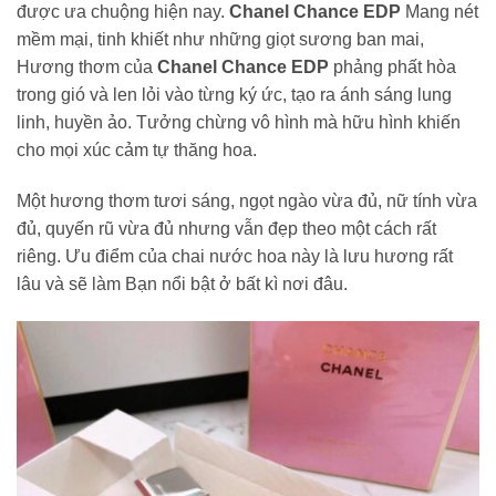
được ưa chuộng hiện nay.
Chanel Chance EDP
Mang nét
mềm mại, tinh khiết như những giọt sương ban mai,
Hương thơm của
Chanel Chance EDP
phảng phất hòa
trong gió và len lỏi vào từng ký ức, tạo ra ánh sáng lung
linh, huyền ảo. Tưởng chừng vô hình mà hữu hình khiến
cho mọi xúc cảm tự thăng hoa.
Một hương thơm tươi sáng, ngọt ngào vừa đủ, nữ tính vừa
đủ, quyến rũ vừa đủ nhưng vẫn đẹp theo một cách rất
riêng. Ưu điểm của chai nước hoa này là lưu hương rất
lâu và sẽ làm Bạn nổi bật ở bất kì nơi đâu.