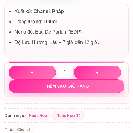
Xuất xứ:
Chanel, Pháp
Trọng lượng:
100ml
Nồng độ: Eau De Parfum (EDP)
Độ Lưu Hương: Lâu – 7 giờ đến 12 giờ.
Nước hoa Chanel Chance EDP số lượng
THÊM VÀO GIỎ HÀNG
Nước Hoa
Nước Hoa Nữ
Danh mục:
,
Chanel
Thẻ: