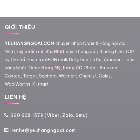
GIỚI THIỆU
YEUHANGNGOAI.COM
chuyên nhận Order & Hàng nội địa
Nhật,
mỹ phẩm nội địa Nhật
chính hãng các thương hiệu TOP
uy tín nhất mua tại AEON mall, Duty free, Lotte, Amazon,... cửa
hàng Nhật. Order
Hàng Mỹ
,
hàng ÚC
, Pháp,...Amazon,
Costco, Target, Sephora, Walmart, Chemist, Coles,
WoolWorths, K-mart,...
LIÊN HỆ
090 668 1579 (Viber, Zalo, Sms)
lienhe@yeuhangngoai.com