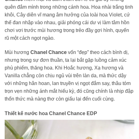
quên đắm mình trong những cánh hoa. Hoa nhài trắng tinh
khôi, Cây diên vĩ mang âm hưởng của loài hoa Violet, cứ
thế đan nhập vào nhau, giải phóng cái dư vị làm tâm hồn
chơi vơi trước mùi hương trong trẻo đầy gợi hình, quyến
rũ một cách ngọt ngào.
Mùi hương
Chanel Chance
vốn “đẹp” theo cách bình dị,
nhưng trong sự đơn thuần, ta lại bắt gặp luồng cảm xúc
phù phiếm, thăng hoa. Khi Hoắc hương, Xạ hương và
Vanilla chẳng còn chịu ngủ vùi trên làn da, mà thức dậy
với những hân hoan, lan truyền vị ngọt đắm say, thâu tóm
trọn vẹn những ánh mắt hiếu kỳ, đó cũng chính là nhịp đập
thổn thức mà nàng thơ còn giấu lại đến cuối cùng.
Thiết kế nước hoa Chanel Chance EDP