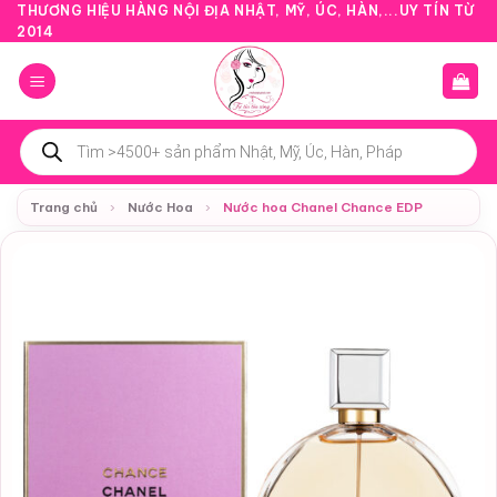
Bỏ
THƯƠNG HIỆU HÀNG NỘI ĐỊA NHẬT, MỸ, ÚC, HÀN,...UY TÍN TỪ
2014
qua
nội
dung
Tìm
kiếm
sản
phẩm
Trang chủ
›
Nước Hoa
›
Nước hoa Chanel Chance EDP