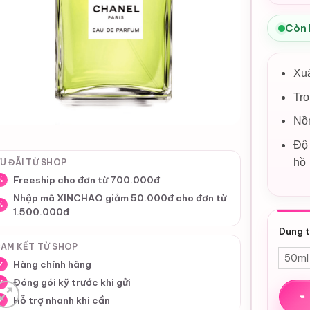
Còn
Xu
Tr
Nồ
Độ 
hồ
U ĐÃI TỪ SHOP
Freeship cho đơn từ 700.000đ
%
Nhập mã XINCHAO giảm 50.000đ cho đơn từ
%
1.500.000đ
Dung t
AM KẾT TỪ SHOP
50ml
Hàng chính hãng
✓
Đóng gói kỹ trước khi gửi
✓
Nước 
Hỗ trợ nhanh khi cần
✓