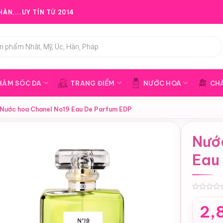
ÀN,...UY TÍN TỪ 2014
HĂM SÓC DA
TRANG ĐIỂM
NƯỚC HOA
CH
Nước hoa Chanel No19 Eau De Parfum EDP
Nướ
Eau
0
2,