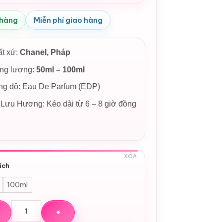
 hàng
Miễn phí giao hàng
ất xứ:
Chanel, Pháp
ọng lượng:
50ml – 100ml
ng độ: Eau De Parfum (EDP)
Lưu Hương: Kéo dài từ 6 – 8 giờ đồng
XÓA
ích
100ml
hoa Chanel No19 Eau De Parfum EDP số lượng