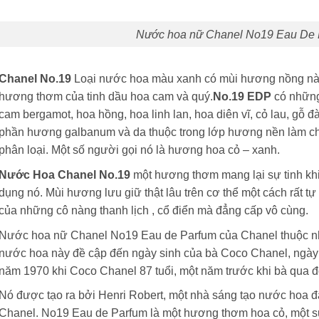
Nước hoa nữ Chanel No19 Eau De
Chanel No.19
Loại nước hoa màu xanh có mùi hương nồng nà
hương thơm của tinh dầu hoa cam và quý.
No.19 EDP
có những
cam bergamot, hoa hồng, hoa linh lan, hoa diên vĩ, cỏ lau, gỗ
phần hương galbanum và da thuộc trong lớp hương nền làm ch
phân loại. Một số người gọi nó là hương hoa cỏ – xanh.
Nước Hoa Chanel No.19
một hương thơm mang lại sự tinh khi
dụng nó. Mùi hương lưu giữ thật lâu trên cơ thể một cách rất
của những cô nàng thanh lịch , cổ điển mà đẳng cấp vô cùng.
Nước hoa nữ Chanel No19 Eau de Parfum của Chanel thuộc nh
nước hoa này đề cập đến ngày sinh của bà Coco Chanel, ngày
năm 1970 khi Coco Chanel 87 tuổi, một năm trước khi bà qua đ
Nó được tạo ra bởi Henri Robert, một nhà sáng tạo nước hoa đ
Chanel. No19 Eau de Parfum là một hương thơm hoa cỏ, một sự 