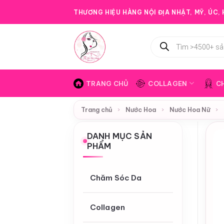
Bỏ
THƯƠNG HIỆU HÀNG NỘI ĐỊA NHẬT, MỸ, ÚC, H
qua
nội
Tìm
dung
kiếm
sản
phẩm
TRANG CHỦ
COLLAGEN
C
Trang chủ
›
Nước Hoa
›
Nước Hoa Nữ
›
DANH MỤC SẢN
PHẨM
Chăm Sóc Da
Collagen