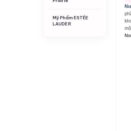
Prairie
Nư
ph
Mỹ Phẩm ESTÉE
kho
LAUDER
một
No