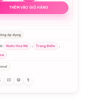
THÊM VÀO GIỎ HÀNG
ông áp dụng
c:
,
,
Nước Hoa Nữ
Trang Điểm
oa
anel