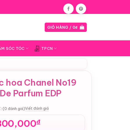
Blog
GIỎ HÀNG /
0
₫
ĂM SÓC TÓC
TPCN
c hoa Chanel No19
 De Parfum EDP
Viết đánh giá
(0 đánh giá)
800,000
₫