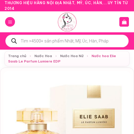
Bỏ
THƯƠNG HIỆU HÀNG NỘI ĐỊA NHẬT, MỸ, ÚC, HÀN,...UY TÍN TỪ
2014
qua
nội
dung
Tìm
kiếm
sản
phẩm
Trang chủ
›
Nước Hoa
›
Nước Hoa Nữ
›
Nước hoa Elie
Saab Le Parfum Lumiere EDP