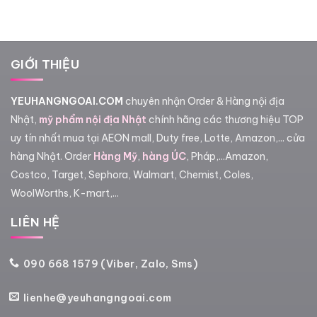
GIỚI THIỆU
YEUHANGNGOAI.COM
chuyên nhận Order & Hàng nội địa
Nhật,
mỹ phẩm nội địa Nhật
chính hãng các thương hiệu TOP
uy tín nhất mua tại AEON mall, Duty free, Lotte, Amazon,... cửa
hàng Nhật. Order
Hàng Mỹ
,
hàng ÚC
, Pháp,...Amazon,
Costco, Target, Sephora, Walmart, Chemist, Coles,
WoolWorths, K-mart,...
LIÊN HỆ
090 668 1579 (Viber, Zalo, Sms)
lienhe@yeuhangngoai.com