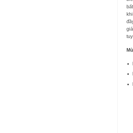
bất
kh
đầ
giá
tuy
Mù