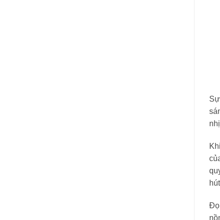
Sự
sá
nhị
Khi
củ
quy
hút
Đọn
nồn