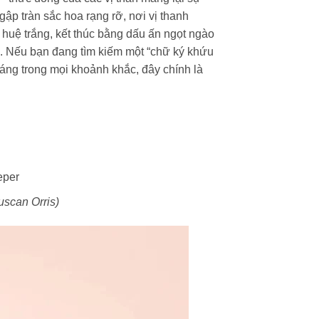
ập tràn sắc hoa rạng rỡ, nơi vị thanh
uệ trắng, kết thúc bằng dấu ấn ngọt ngào
. Nếu bạn đang tìm kiếm một “chữ ký khứu
sáng trong mọi khoảnh khắc, đây chính là
eper
uscan Orris)