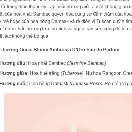
 tử trong thần thoại Hy Lạp, mùi hương mở ra một không gian ng
iết của hoa nhài Sambac quyện hòa cùng sự đằm thắm của hoa h
y mê hoặc của hoa hồng Damask và rễ diên vĩ Tuscan quý hiếm
c” đậm chất thượng lưu, nữ tính và ngập tràn sức sống để tỏa 
ệt tác không thể bỏ qua.
i hương Gucci Bloom Ambrosia D’Oro Eau de Parfum
Hương đầu:
Hoa nhài Sambac
(Jasmine Sambac)
Hương giữa:
Hoa huệ trắng
(Tuberose)
, Nụ hoa Rangoon Cre
Hương cuối:
Hoa hồng Damask
(Damask Rose)
, Rễ diên vĩ
(T