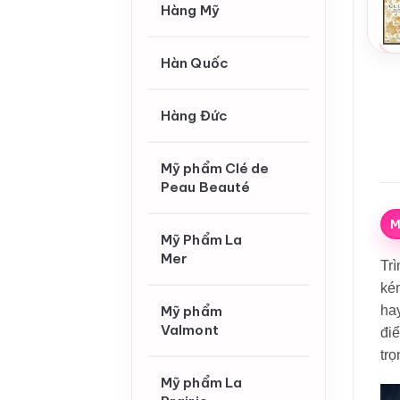
Hàng Mỹ
Hàn Quốc
Hàng Đức
Mỹ phẩm Clé de
Peau Beauté
M
Mỹ Phẩm La
Mer
Tr
kém
hay
Mỹ phẩm
Valmont
điể
trọ
Mỹ phẩm La