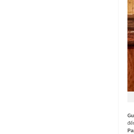
Gu
đế
Pa