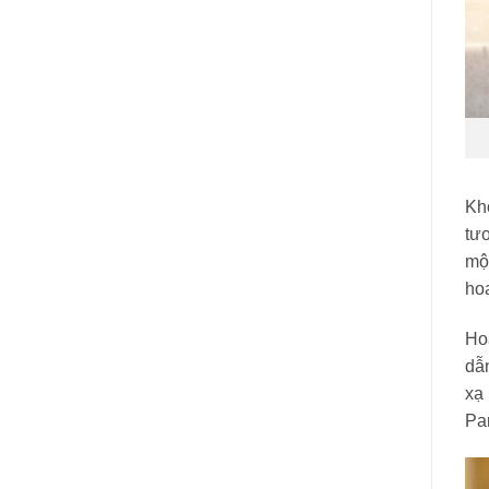
Kh
tươ
một
ho
Ho
dẫn
xạ
Pa