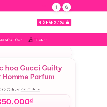
Blog
GIỎ HÀNG /
0
₫
ĂM SÓC TÓC
TPCN
c hoa Gucci Guilty
r Homme Parfum
Viết đánh giá
(0 đánh giá)
850,000
₫