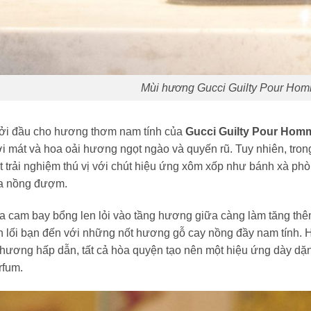
Mùi hương Gucci Guilty Pour Ho
ởi đầu cho hương thơm nam tính của
Gucci Guilty Pour Hom
i mát và hoa oải hương ngọt ngào và quyến rũ. Tuy nhiên, tro
 trải nghiệm thú vị với chút hiệu ứng xôm xốp như bánh xà ph
a nồng đượm.
a cam bay bổng len lỏi vào tầng hương giữa càng làm tăng thê
 lối bạn đến với những nốt hương gỗ cay nồng đầy nam tính. 
 hương hấp dẫn, tất cả hòa quyện tạo nên một hiệu ứng dày dặ
rfum.