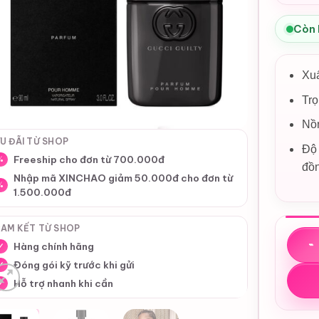
Còn
Xu
Tr
Nồ
U ĐÃI TỪ SHOP
Độ 
Freeship cho đơn từ 700.000đ
%
đồ
Nhập mã XINCHAO giảm 50.000đ cho đơn từ
%
1.500.000đ
AM KẾT TỪ SHOP
Nước
Hàng chính hãng
✓
Đóng gói kỹ trước khi gửi
✓
Hỗ trợ nhanh khi cần
✓