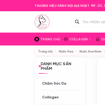
Bỏ
THƯƠNG HIỆU HÀNG NỘI ĐỊA NHẬT, MỸ, ÚC, H
qua
nội
Tìm
dung
kiếm
sản
phẩm
TRANG CHỦ
COLLAGEN
C
Trang chủ
›
Nước Hoa
›
Nước Hoa Nam
DANH MỤC SẢN
PHẨM
Chăm Sóc Da
Collagen