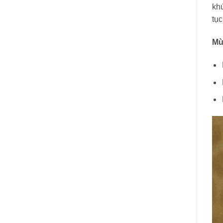
kh
tục
Mu