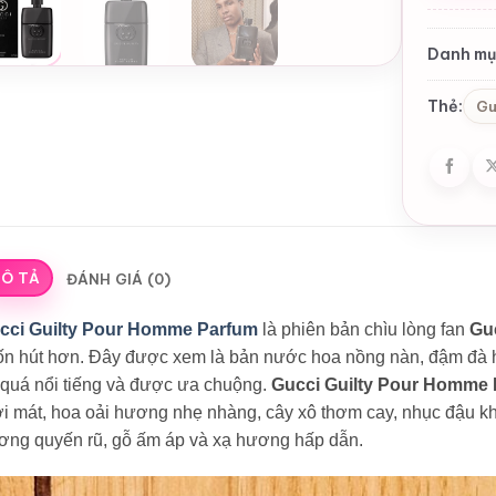
Danh mụ
Thẻ:
Gu
Ô TẢ
ĐÁNH GIÁ (0)
cci Guilty Pour Homme Parfum
là phiên bản chìu lòng fan
Guc
ốn hút hơn. Đây được xem là bản nước hoa nồng nàn, đậm đà
 quá nổi tiếng và được ưa chuộng.
Gucci Guilty Pour Homme
ơi mát, hoa oải hương nhẹ nhàng, cây xô thơm cay, nhục đậu 
ơng quyến rũ, gỗ ấm áp và xạ hương hấp dẫn.