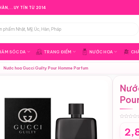
ÀN,...UY TÍN TỪ 2014
HĂM SÓC DA
TRANG ĐIỂM
NƯỚC HOA
CH
›
Nước hoa Gucci Guilty Pour Homme Parfum
Nướ
Pou
0
2,