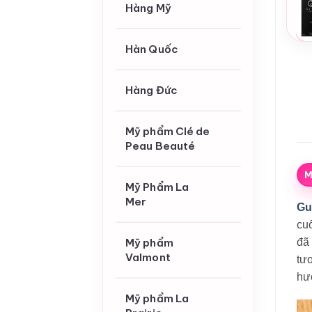
Hàng Mỹ
Hàn Quốc
Hàng Đức
Mỹ phẩm Clé de
Peau Beauté
M
Mỹ Phẩm La
Mer
Gu
cu
đã
Mỹ phẩm
Valmont
tư
hư
Mỹ phẩm La