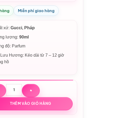
 hàng
Miễn phí giao hàng
ất xứ:
Gucci, Pháp
ọng lượng:
90ml
ng độ: Parfum
Lưu Hương: Kéo dài từ 7 – 12 giờ
ng hồ
 hoa Gucci Guilty Pour Homme Parfum số lượng
THÊM VÀO GIỎ HÀNG