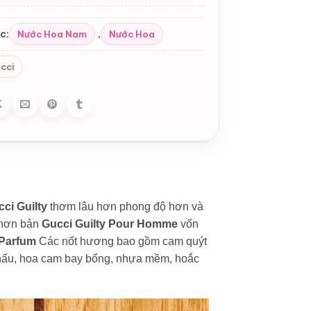
c:
,
Nước Hoa Nam
Nước Hoa
cci
ci Guilty
thơm lâu hơn phong độ hơn và
 hơn bản
Gucci Guilty Pour Homme
vốn
 Parfum
Các nốt hương bao gồm cam quýt
khấu, hoa cam bay bổng, nhựa mềm, hoắc