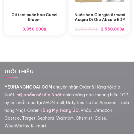
Giftset nước hoa Gucci
Nước hoa Giorgio Armani
Bloom
Acqua Di Gio Absolu EDP
Giá
Giá
3,950,000
₫
2,650,000
₫
2,550,000
₫
gốc
hiện
là:
tại
2,650,000₫.
là:
2,55
GIỚI THIỆU
YEUHANGNGOAI.COM
chuyên nhận Order & Hàng nội địa
Nhật,
mỹ phẩm nội địa Nhật
chính hãng các thương hiệu TOP
uy tín nhất mua tại AEON mall, Duty free, Lotte, Amazon,... cửa
hàng Nhật. Order
Hàng Mỹ
,
hàng ÚC
, Pháp,...Amazon,
Costco, Target, Sephora, Walmart, Chemist, Coles,
WoolWorths, K-mart,...