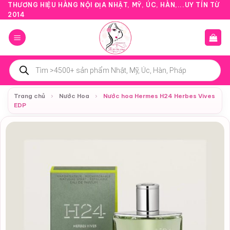
Bỏ
THƯƠNG HIỆU HÀNG NỘI ĐỊA NHẬT, MỸ, ÚC, HÀN,...UY TÍN TỪ
2014
qua
nội
dung
Tìm
kiếm
sản
phẩm
Trang chủ
›
Nước Hoa
›
Nước hoa Hermes H24 Herbes Vives
EDP