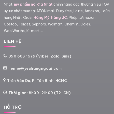
Nhật,
mỹ phẩm nội địa Nhật
chính hãng các thương hiệu TOP
uy tín nhất mua tại AEON mall, Duty free, Lotte, Amazon,... cửa
hàng Nhật. Order
Hàng Mỹ
,
hàng ÚC
, Pháp,...Amazon,
Costco, Target, Sephora, Walmart, Chemist, Coles,
WoolWorths, K-mart,...
LIÊN HỆ
090 668 1579 (Viber, Zalo, Sms)
lienhe@yeuhangngoai.com
Trần Văn Dư, P. Tân Bình, HCMC
Thời gian: 8h00-21h00 (T2-CN)
HỖ TRỢ