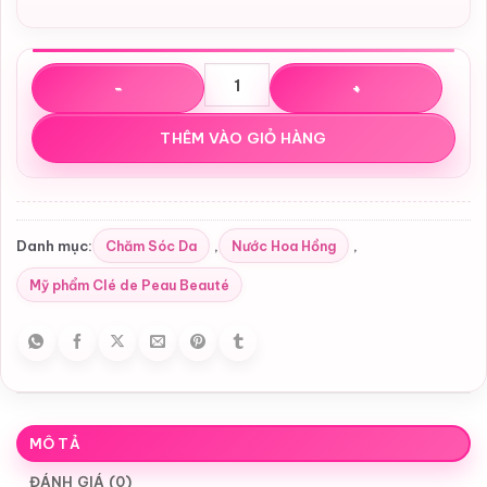
Nước hoa hồng Clé De Peau Beauté Hydro-Softening Loti
THÊM VÀO GIỎ HÀNG
Chăm Sóc Da
Nước Hoa Hồng
Danh mục:
,
,
Mỹ phẩm Clé de Peau Beauté
MÔ TẢ
ĐÁNH GIÁ (0)