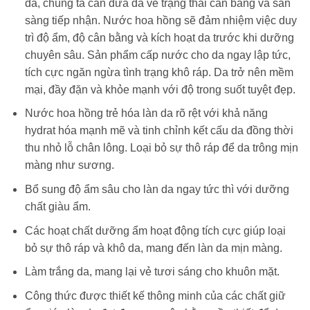
da, chúng ta cần đưa da về trạng thái cân bằng và sẵn
sàng tiếp nhận. Nước hoa hồng sẽ đảm nhiệm việc duy
trì độ ẩm, độ cân bằng và kích hoạt da trước khi dưỡng
chuyên sâu. Sản phẩm cấp nước cho da ngay lập tức,
tích cực ngăn ngừa tình trạng khô ráp. Da trở nên mềm
mại, đầy đặn và khỏe mạnh với độ trong suốt tuyệt đẹp.
Nước hoa hồng trẻ hóa làn da rõ rệt với khả năng
hydrat hóa mạnh mẽ và tinh chỉnh kết cấu da đồng thời
thu nhỏ lỗ chân lông. Loại bỏ sự thô ráp để da trông mịn
màng như sương.
Bổ sung độ ẩm sâu cho làn da ngay tức thì với dưỡng
chất giàu ẩm.
Các hoạt chất dưỡng ẩm hoạt động tích cực giúp loại
bỏ sự thô ráp và khô da, mang đến làn da mịn màng.
Làm trắng da, mang lại vẻ tươi sáng cho khuôn mặt.
Công thức được thiết kế thông minh của các chất giữ