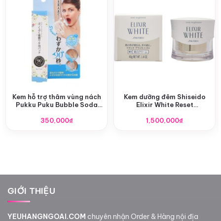
Kem hỗ trợ thâm vùng nách
Kem dưỡng đêm Shiseido
Pukku Puku Bubble Soda
Elixir White Reset
Pack 30g
Brightenist Cream 40g
350,000
₫
1,500,000
₫
GIỚI THIỆU
YEUHANGNGOAI.COM
chuyên nhận Order & Hàng nội địa