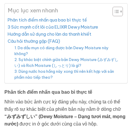
Mục lục xem nhanh
Phân tích điểm nhấn qua bao bì thực tế
3 Sức mạnh cốt lõi của ELIXIR Dewy Moisture
Hướng dẫn sử dụng cho làn da thanh khiết
Câu hỏi thường gặp (FAQ)
1. Da dầu mụn có dùng được bản Dewy Moisture này
không?
2. Sự khác biệt chính giữa bản Dewy Moisture (みずみずし
い) và Rich Moisture (しっとり) là gì?
3. Dùng nước hoa hồng này xong thì nên kết hợp với sản
phẩm nào tiếp theo?
Phân tích điểm nhấn qua bao bì thực tế
Nhìn vào bức ảnh cực kỳ đáng yêu này, chúng ta có thể
thấy rõ sự khác biệt của phiên bản này nằm ở dòng chữ
“みずみずしい” (Dewy Moisture – Dạng tươi mát, mọng
nước)
được in ở góc dưới cùng của vỏ hộp.