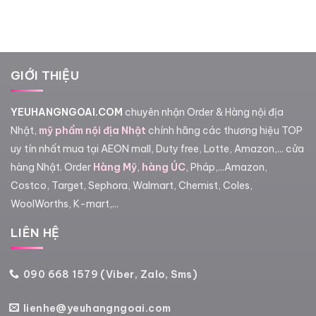
480,000₫.
là:
450,0
GIỚI THIỆU
YEUHANGNGOAI.COM
chuyên nhận Order & Hàng nội địa
Nhật,
mỹ phẩm nội địa Nhật
chính hãng các thương hiệu TOP
uy tín nhất mua tại AEON mall, Duty free, Lotte, Amazon,... cửa
hàng Nhật. Order
Hàng Mỹ
,
hàng ÚC
, Pháp,...Amazon,
Costco, Target, Sephora, Walmart, Chemist, Coles,
WoolWorths, K-mart,...
LIÊN HỆ
090 668 1579 (Viber, Zalo, Sms)
lienhe@yeuhangngoai.com