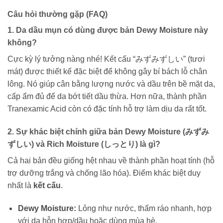
Câu hỏi thường gặp (FAQ)
1. Da dầu mụn có dùng được bản Dewy Moisture này
không?
Cực kỳ lý tưởng nàng nhé! Kết cấu “みずみずしい” (tươi
mát) được thiết kế đặc biệt để không gây bí bách lỗ chân
lông. Nó giúp cân bằng lượng nước và dầu trên bề mặt da,
cấp ẩm đủ để da bớt tiết dầu thừa. Hơn nữa, thành phần
Tranexamic Acid còn có đặc tính hỗ trợ làm dịu da rất tốt.
2. Sự khác biệt chính giữa bản Dewy Moisture (みずみ
ずしい) và Rich Moisture (しっとり) là gì?
Cả hai bản đều giống hệt nhau về thành phần hoạt tính (hỗ
trợ dưỡng trắng và chống lão hóa). Điểm khác biệt duy
nhất là
kết cấu
.
Dewy Moisture:
Lỏng như nước, thấm ráo nhanh, hợp
với da hỗn hợp/dầu hoặc dùng mùa hè.