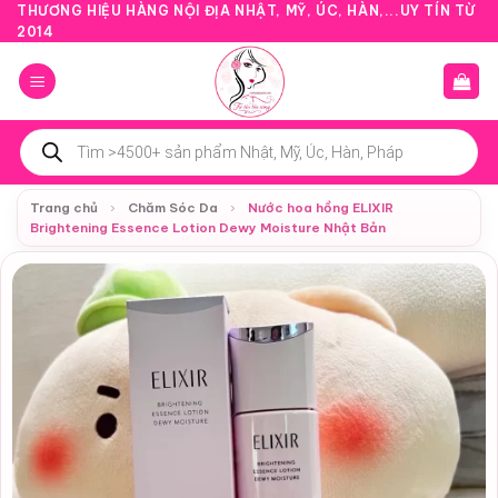
Bỏ
THƯƠNG HIỆU HÀNG NỘI ĐỊA NHẬT, MỸ, ÚC, HÀN,...UY TÍN TỪ
2014
qua
nội
dung
Tìm
kiếm
sản
phẩm
Trang chủ
›
Chăm Sóc Da
›
Nước hoa hồng ELIXIR
Brightening Essence Lotion Dewy Moisture Nhật Bản