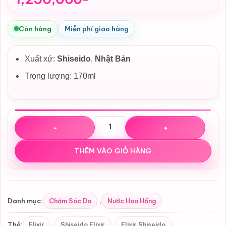
Còn hàng
Miễn phí giao hàng
Xuất xứ:
Shiseido
,
Nhật Bản
Trọng lượng: 170ml
Nước hoa hồng ELIXIR Brightening Essence Lotion Dewy M
THÊM VÀO GIỎ HÀNG
Chăm Sóc Da
Nước Hoa Hồng
Danh mục:
,
Elixir
Shiseido Elixir
Elixir Shiseido
Thẻ:
,
,