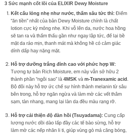
3 Sức mạnh cốt lõi của ELIXIR Dewy Moisture
Kết cấu lỏng nhẹ như nước, thấm sâu tức thì:
Điểm
“ăn tiền” nhất của bản Dewy Moisture chính là chất
lotion cực kỳ mỏng nhẹ. Khi vỗ lên da, nước hoa hồng
sẽ tan ra và thẩm thấu gần như ngay lập tức, để lại bề
mặt da ráo mịn, thanh mát mà không hề có cảm giác
dính dấp hay nặng mặt.
Hỗ trợ dưỡng trắng đỉnh cao với phức hợp W:
Tương tự bản Rich Moisture, em này vẫn sở hữu 2
thành phần “ngôi sao” là
4MSK
và
m-Tranexamic acid
.
Bộ đôi này hỗ trợ ức chế sự hình thành melanin từ sâu
bên trong, hỗ trợ ngăn ngừa và làm mờ các vết thâm
sạm, tàn nhang, mang lại làn da đều màu rạng rỡ.
Hỗ trợ cải thiện độ đàn hồi (Tsuyadama):
Cung cấp
lượng nước dồi dào lấp đầy các tế bào sừng, hỗ trợ
làm mờ các nếp nhăn li ti, giúp vùng gò má căng bóng,