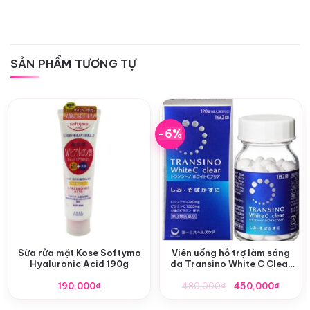
SẢN PHẨM TƯƠNG TỰ
-6%
Sữa rửa mặt Kose Softymo
Viên uống hỗ trợ làm sáng
Hyaluronic Acid 190g
da Transino White C Clear
120 viên nội địa Nhật Bản
Giá
Giá
190,000
₫
480,000
₫
450,000
₫
gốc
hiện
là:
tại