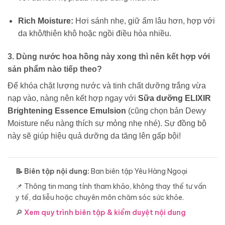
Rich Moisture:
Hơi sánh nhẹ, giữ ẩm lâu hơn, hợp với
da khô/thiên khô hoặc ngồi điều hòa nhiều.
3. Dùng nước hoa hồng này xong thì nên kết hợp với
sản phẩm nào tiếp theo?
Để khóa chặt lượng nước và tinh chất dưỡng trắng vừa
nạp vào, nàng nên kết hợp ngay với
Sữa dưỡng ELIXIR
Brightening Essence Emulsion
(cũng chọn bản Dewy
Moisture nếu nàng thích sự mỏng nhẹ nhé). Sự đồng bộ
này sẽ giúp hiệu quả dưỡng da tăng lên gấp bội!
📝 Biên tập nội dung:
Ban biên tập Yêu Hàng Ngoại
📌 Thông tin mang tính tham khảo, không thay thế tư vấn
y tế, da liễu hoặc chuyên môn chăm sóc sức khỏe.
🔎
Xem quy trình biên tập & kiểm duyệt nội dung