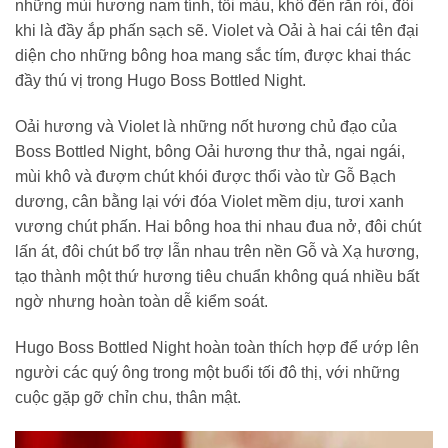
những mùi hương nam tính, tối màu, khô đến rắn rỏi, đôi
khi là đầy ắp phấn sạch sẽ. Violet và Oải à hai cái tên đại
diện cho những bông hoa mang sắc tím, được khai thác
đầy thú vị trong Hugo Boss Bottled Night.
Oải hương và Violet là những nốt hương chủ đạo của
Boss Bottled Night, bông Oải hương thư thả, ngai ngái,
mùi khô và đượm chút khói được thổi vào từ Gỗ Bạch
dương, cân bằng lại với đóa Violet mềm dịu, tươi xanh
vương chút phấn. Hai bông hoa thi nhau đua nở, đôi chút
lấn át, đôi chút bổ trợ lẫn nhau trên nền Gỗ và Xạ hương,
tạo thành một thứ hương tiêu chuẩn không quá nhiều bất
ngờ nhưng hoàn toàn dễ kiểm soát.
Hugo Boss Bottled Night hoàn toàn thích hợp để ướp lên
người các quý ông trong một buổi tối đô thị, với những
cuộc gặp gỡ chỉn chu, thân mật.