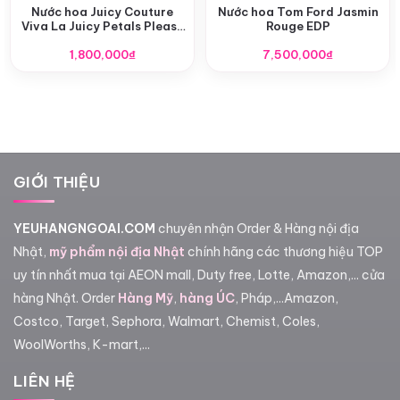
Nước hoa Juicy Couture
Nước hoa Tom Ford Jasmin
Viva La Juicy Petals Please
Rouge EDP
EDP
1,800,000
₫
7,500,000
₫
GIỚI THIỆU
YEUHANGNGOAI.COM
chuyên nhận Order & Hàng nội địa
Nhật,
mỹ phẩm nội địa Nhật
chính hãng các thương hiệu TOP
uy tín nhất mua tại AEON mall, Duty free, Lotte, Amazon,... cửa
hàng Nhật. Order
Hàng Mỹ
,
hàng ÚC
, Pháp,...Amazon,
Costco, Target, Sephora, Walmart, Chemist, Coles,
WoolWorths, K-mart,...
LIÊN HỆ