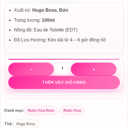
Xuất xứ:
Hugo Boss, Đức
Trọng lượng:
100ml
Nồng độ: Eau de Toilette (EDT)
Độ Lưu Hương: Kéo dài từ 4 – 6 giờ đồng hồ
Nước hoa Hugo Boss Bottled Night EDT số lượng
THÊM VÀO GIỎ HÀNG
Nước Hoa Nam
Nước Hoa
Danh mục:
,
Hugo Boss
Thẻ: