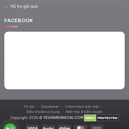
Hỗ trợ gói quà
FACEBOOK
Tin tức
Disclaimer
Chính sách bảo mật
Điều khoản sử dụng
Biên tập & kiểm duyệt
Copyright 2026 ©
YEUHANGNGOAI.COM
Visa
PayPal
Stripe
MasterCard
Cash