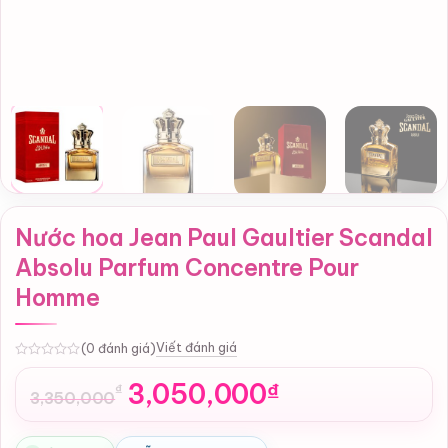
Nước hoa Jean Paul Gaultier Scandal
Absolu Parfum Concentre Pour
Homme
Viết đánh giá
(0 đánh giá)
0
3,050,000
₫
₫
3,350,000
Giá
Giá
gốc
hiện