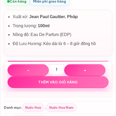
là:
tại
Còn hàng
Miễn phí giao hàng
3,350,000₫.
là:
3,050,000₫.
, Pháp
Xuất xứ:
Jean Paul Gaultier
Trọng lượng:
100ml
Nồng độ: Eau De Parfum (EDP)
Độ Lưu Hương: Kéo dài từ 6 – 8 giờ đồng hồ
Nước hoa Jean Paul Gaultier Scandal Absolu Parfum Co
THÊM VÀO GIỎ HÀNG
Nước Hoa
Nước Hoa Nam
Danh mục:
,