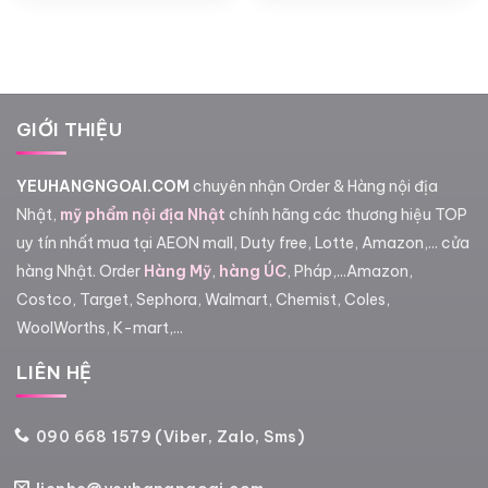
GIỚI THIỆU
YEUHANGNGOAI.COM
chuyên nhận Order & Hàng nội địa
Nhật,
mỹ phẩm nội địa Nhật
chính hãng các thương hiệu TOP
uy tín nhất mua tại AEON mall, Duty free, Lotte, Amazon,... cửa
hàng Nhật. Order
Hàng Mỹ
,
hàng ÚC
, Pháp,...Amazon,
Costco, Target, Sephora, Walmart, Chemist, Coles,
WoolWorths, K-mart,...
LIÊN HỆ
090 668 1579 (Viber, Zalo, Sms)