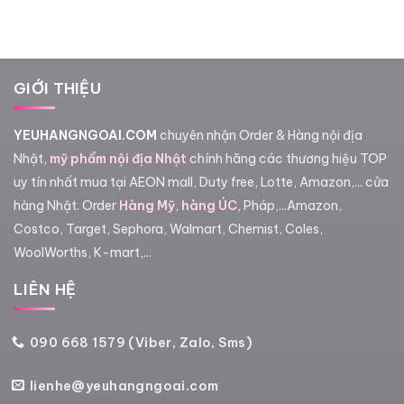
GIỚI THIỆU
YEUHANGNGOAI.COM
chuyên nhận Order & Hàng nội địa
Nhật,
mỹ phẩm nội địa Nhật
chính hãng các thương hiệu TOP
uy tín nhất mua tại AEON mall, Duty free, Lotte, Amazon,... cửa
hàng Nhật. Order
Hàng Mỹ
,
hàng ÚC
, Pháp,...Amazon,
Costco, Target, Sephora, Walmart, Chemist, Coles,
WoolWorths, K-mart,...
LIÊN HỆ
090 668 1579 (Viber, Zalo, Sms)
lienhe@yeuhangngoai.com