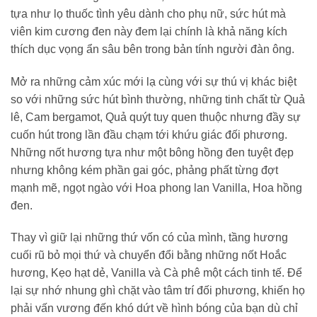
tựa như lọ thuốc tình yêu dành cho phụ nữ, sức hút mà
viên kim cương đen này đem lại chính là khả năng kích
thích dục vọng ẩn sâu bên trong bản tính người đàn ông.
Mở ra những cảm xúc mới lạ cùng với sự thú vị khác biệt
so với những sức hút bình thường, những tinh chất từ Quả
lê, Cam bergamot, Quả quýt tuy quen thuộc nhưng đầy sự
cuốn hút trong lần đầu chạm tới khứu giác đối phương.
Những nốt hương tựa như một bông hồng đen tuyệt đẹp
nhưng không kém phần gai góc, phảng phất từng đợt
mạnh mẽ, ngọt ngào với Hoa phong lan Vanilla, Hoa hồng
đen.
Thay vì giữ lại những thứ vốn có của mình, tầng hương
cuối rũ bỏ mọi thứ và chuyển đổi bằng những nốt Hoắc
hương, Kẹo hạt dẻ, Vanilla và Cà phê một cách tinh tế. Để
lại sự nhớ nhung ghì chặt vào tâm trí đối phương, khiến họ
phải vấn vương đến khó dứt về hình bóng của bạn dù chỉ