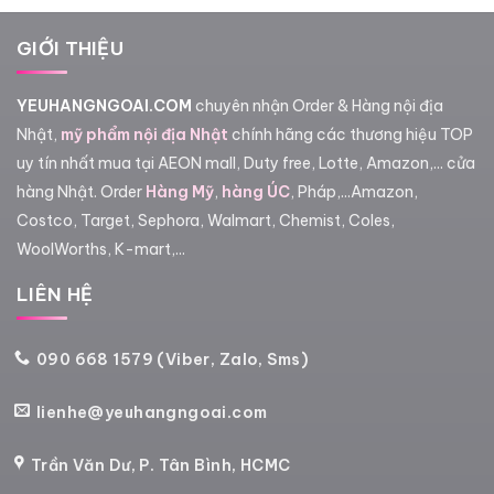
GIỚI THIỆU
YEUHANGNGOAI.COM
chuyên nhận Order & Hàng nội địa
Nhật,
mỹ phẩm nội địa Nhật
chính hãng các thương hiệu TOP
uy tín nhất mua tại AEON mall, Duty free, Lotte, Amazon,... cửa
hàng Nhật. Order
Hàng Mỹ
,
hàng ÚC
, Pháp,...Amazon,
Costco, Target, Sephora, Walmart, Chemist, Coles,
WoolWorths, K-mart,...
LIÊN HỆ
090 668 1579 (Viber, Zalo, Sms)
lienhe@yeuhangngoai.com
Trần Văn Dư, P. Tân Bình, HCMC