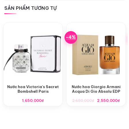
SẢN PHẨM TƯƠNG TỰ
-4%
Nước hoa Victoria’s Secret
Nước hoa Giorgio Armani
Bombshell Paris
Acqua Di Gio Absolu EDP
Giá
Giá
1,650,000
₫
2,650,000
₫
2,550,000
₫
gốc
hiện
là:
tại
2,650,000₫.
là:
2,55