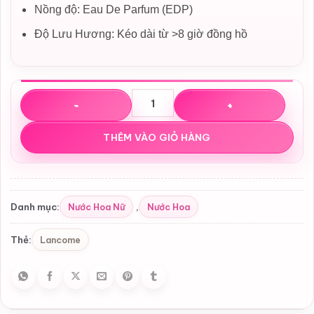
Nồng độ: Eau De Parfum (EDP)
Độ Lưu Hương: Kéo dài từ >8 giờ đồng hồ
Nước hoa Lancome La Vie Est Belle L'eclat EDP số lượng
THÊM VÀO GIỎ HÀNG
Nước Hoa Nữ
Nước Hoa
Danh mục:
,
Lancome
Thẻ: