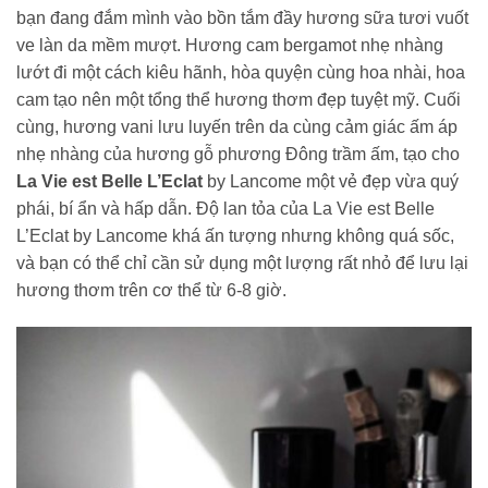
bạn đang đắm mình vào bồn tắm đầy hương sữa tươi vuốt
ve làn da mềm mượt. Hương cam bergamot nhẹ nhàng
lướt đi một cách kiêu hãnh, hòa quyện cùng hoa nhài, hoa
cam tạo nên một tổng thể hương thơm đẹp tuyệt mỹ. Cuối
cùng, hương vani lưu luyến trên da cùng cảm giác ấm áp
nhẹ nhàng của hương gỗ phương Đông trầm ấm, tạo cho
La Vie est Belle L’Eclat
by Lancome một vẻ đẹp vừa quý
phái, bí ẩn và hấp dẫn. Độ lan tỏa của La Vie est Belle
L’Eclat by Lancome khá ấn tượng nhưng không quá sốc,
và bạn có thể chỉ cần sử dụng một lượng rất nhỏ để lưu lại
hương thơm trên cơ thể từ 6-8 giờ.