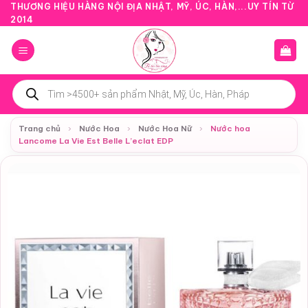
Bỏ
THƯƠNG HIỆU HÀNG NỘI ĐỊA NHẬT, MỸ, ÚC, HÀN,...UY TÍN TỪ
2014
qua
nội
dung
Tìm
kiếm
sản
phẩm
Trang chủ
›
Nước Hoa
›
Nước Hoa Nữ
›
Nước hoa
Lancome La Vie Est Belle L’eclat EDP