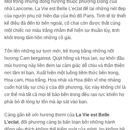
Một trong những dòng hương thuộc phương Đông của
nhà Lancome, La Vie est Belle L’eclat để lại những nét đẹp
của người phụ nữ hiện đại của thủ đô Paris. Tinh tế từ thiết
kế điệu đà đến từ bên ngoài, cổ chai còn được thắt cùng
một chiếc nơ màu trắng nhằm thể hiện sự thuần túy, tinh
khôi trong tâm hồn những cô gái.
Tôn lên những sự tươi mới, trẻ trung bằng những nốt
hương Cam bergamot, Quýt hồng và Hoa lan, sự khởi đầu
mùi hương này liền đem lại cảm giác dễ chịu và thân thiện
nơi tâm trí bạn. Xuất hiện một luồng tiềm thức bên trong,
Hoa cam, Hoa trắng, Hoa nhài và Hoa diên vĩ nhẹ nhàng
cuốn hút lấy sự chú ý của đối phương, lúc này không chỉ là
cơ thể mà tất cả mọi tế bào bên trong đều rạo rực khiến họ
phải bỏ đi lòng tự tôn mà áp sát vào bạn.
Càng gần kề với hương thơm của
La Vie est Belle
L’eclat
, đối phương càng bị bấn loạn bởi những hành
động yêu thích không thể kiểm soát của mình, họ không hề