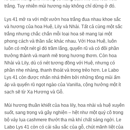
trắng. Tuy nhiên mùi hương này không chỉ dừng ở đó.
Lys 41 mở ra với một vườn hoa trắng đua nhau khoe sắc
và hương của hoa Huệ, Lily và Nhài. Tất cả cùng một sắc
trắng nhưng chắc chắn mỗi loại hoa sẽ mang lại một
phong cách và thần sắc khác nhau. Với Hoa Huệ, luôn
luôn có một nét gì đó trầm lắng, quyến rũ và có đôi phần
trưởng thành và mạnh mẽ trong hương thơm. Còn hoa
Nhài và Lily, dù có nét tương đồng với Huệ, nhưng có
phần nhẹ nhàng, thanh thoát và trong trẻo hơn. Le Labo
Lys 41 còn được nhấn nhá thêm bởi những tông mùi ấm
áp và quyến rũ ngọt ngào của Vanilla, cộng hưởng một ít
sạch sẽ từ Xạ Hương và Gỗ.
Mùi hương thuần khiết của hoa lily, hoa nhài và huệ xuyên
suốt, sang trọng và gây nghiện – hệt như một quý cô trong
bộ váy lụa cashmere thướt tha mà khí chất sáng ngời. Le
Labo Lys 41 còn có cái sâu sắc của gỗ, chút mãnh liệt của