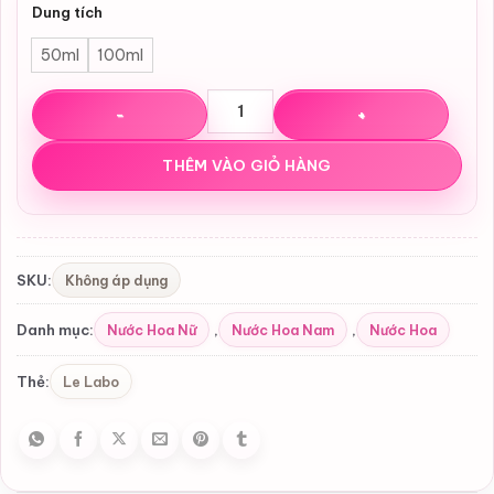
Dung tích
50ml
100ml
Nước hoa Le Labo Lys 41 EDP số lượng
THÊM VÀO GIỎ HÀNG
Không áp dụng
SKU:
Nước Hoa Nữ
Nước Hoa Nam
Nước Hoa
Danh mục:
,
,
Le Labo
Thẻ: