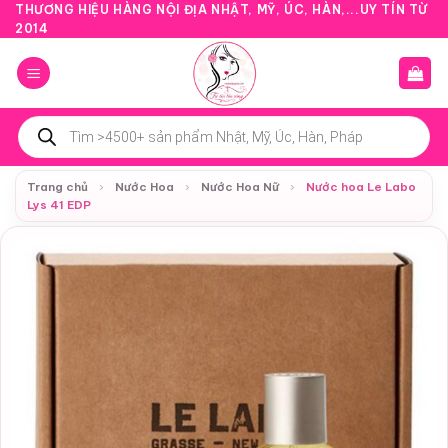
Bỏ
THƯƠNG HIỆU HÀNG NỘI ĐỊA NHẬT, MỸ, ÚC, HÀN,...UY TÍN TỪ
2014
qua
nội
dung
Tìm
kiếm
sản
phẩm
Trang chủ
›
Nước Hoa
›
Nước Hoa Nữ
›
Nước hoa Le Labo
Lys 41 EDP