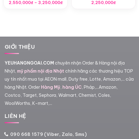
Khoảng
2,550,000
₫
–
3,250,000
₫
2,250,000
₫
giá:
từ
2,550,000₫
đến
3,250,000₫
GIỚI THIỆU
YEUHANGNGOAI.COM
chuyên nhận Order & Hàng nội địa
Nhật,
mỹ phẩm nội địa Nhật
chính hãng các thương hiệu TOP
uy tín nhất mua tại AEON mall, Duty free, Lotte, Amazon,... cửa
hàng Nhật. Order
Hàng Mỹ
,
hàng ÚC
, Pháp,...Amazon,
Costco, Target, Sephora, Walmart, Chemist, Coles,
WoolWorths, K-mart,...
LIÊN HỆ
090 668 1579 (Viber, Zalo, Sms)