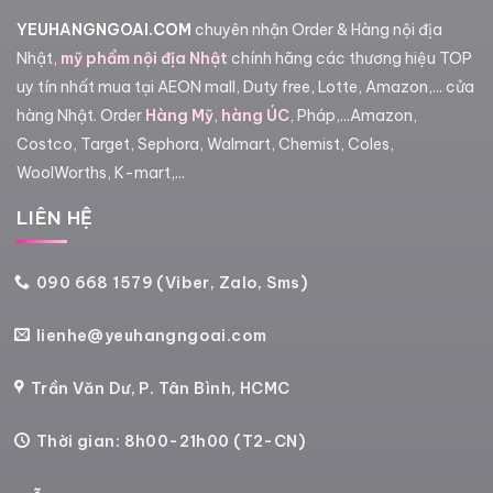
YEUHANGNGOAI.COM
chuyên nhận Order & Hàng nội địa
Nhật,
mỹ phẩm nội địa Nhật
chính hãng các thương hiệu TOP
uy tín nhất mua tại AEON mall, Duty free, Lotte, Amazon,... cửa
hàng Nhật. Order
Hàng Mỹ
,
hàng ÚC
, Pháp,...Amazon,
Costco, Target, Sephora, Walmart, Chemist, Coles,
WoolWorths, K-mart,...
LIÊN HỆ
090 668 1579 (Viber, Zalo, Sms)
lienhe@yeuhangngoai.com
Trần Văn Dư, P. Tân Bình, HCMC
Thời gian: 8h00-21h00 (T2-CN)