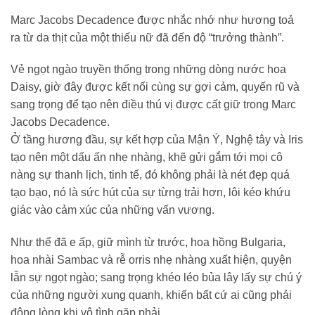
Marc Jacobs Decadence được nhắc nhớ như hương toả
ra từ da thịt của một thiếu nữ đã đến độ “trưởng thành”.
Vẻ ngọt ngào truyền thống trong những dòng nước hoa
Daisy, giờ đây được kết nối cùng sự gợi cảm, quyến rũ và
sang trọng để tạo nên điều thú vị được cất giữ trong Marc
Jacobs Decadence.
Ở tầng hương đầu, sự kết hợp của Mận Ý, Nghệ tây và Iris
tạo nên một dấu ấn nhẹ nhàng, khẽ gửi gắm tới mọi cô
nàng sự thanh lịch, tinh tế, đó không phải là nét đẹp quá
tạo bạo, nó là sức hút của sự từng trải hơn, lôi kéo khứu
giác vào cảm xúc của những vấn vương.
Như thể đã e ấp, giữ mình từ trước, hoa hồng Bulgaria,
hoa nhài Sambac và rễ orris nhẹ nhàng xuất hiện, quyện
lẫn sự ngọt ngào; sang trọng khéo léo bủa lây lấy sự chú ý
của những người xung quanh, khiến bất cứ ai cũng phải
động lòng khi vô tình gặp phải.