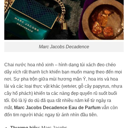
Marc Jacobs Decadence
Chai nước hoa nhỏ xinh – hình dạng túi xách đeo chéo
dây xích rất thanh lịch khiến bạn muốn mang theo đến mọi
nơi. Sự pha trộn giữa mùi hương mận Ý, hoa iris và hoa
lài và các loại thực vật khác (vetvier, gỗ cây papyrus, nhựa
cây hổ phách) khiến ta các nàng đẹp quyến rũ suốt buổi
tối. Đó là lý do dù đã qua rất nhiều năm kể từ ngày ra
mắt,
Marc Jacobs Decadence Eau de Parfum
vẫn còn
đốn tim người khác ngay từ ánh nhìn đầu tiên.
Thương hiệu:
Marc Jacobs