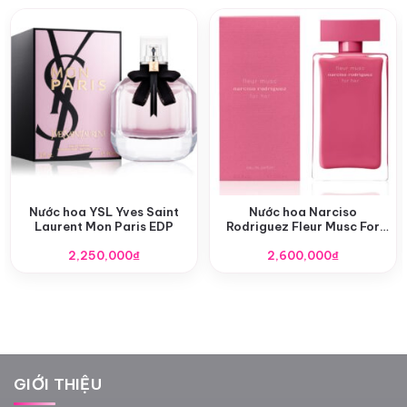
Nước hoa YSL Yves Saint
Nước hoa Narciso
Laurent Mon Paris EDP
Rodriguez Fleur Musc For
Her EDP
2,250,000
₫
2,600,000
₫
GIỚI THIỆU