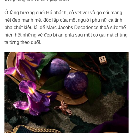
Ở tầng hương cuối Hổ phách, cỏ vetiver và gỗ cói mang
nét đẹp mạnh mẽ, độc lập của một người phụ nữ cá tính
pha chút kiêu kì, để Marc Jacobs Decadence thoả sức thể
hiện hết những vẻ đẹp bí ẩn phía sau một cô gái mà chúng
ta từng theo đuổi.