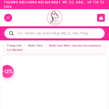
Bỏ
THƯƠNG HIỆU HÀNG NỘI ĐỊA NHẬT, MỸ, ÚC, HÀN,...UY TÍN TỪ
2014
qua
nội
dung
Tìm
kiếm
sản
phẩm
Trang chủ
›
Nước Hoa
›
Nước hoa Marc Jacobs Decadence
for Women
-12%