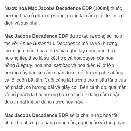
Nước hoa Mac Jacobs Decadence
EDP (100ml)
thuộc
hương hoa cỏ phương Đông, mang lại cảm giác tự tin, cổ
điển và quý phái.
Mac Jacobs Decadence EDP
được tạo ra trong sự hợp
tác với
Annie Buzantian.
Decadence
mở ra với hương
thơm quả mận, hoa diên vĩ và nghệ tây nồng nàn. Lớp
hương tiếp theo là sự kết hợp và hòa quyện của hoa
hồng
Bulgary
, hoa nhài
sambac
và hoa d
iên vĩ
, ở lớp
hương này bạn sẽ cảm nhận được nét hương nhẹ nhàng
và lôi cuốn bất tận. Cuối cùng là hương thơm sâu lắng của
hổ phách, cỏ hương bài và giấy cói. Bên cạnh đó, quả mận
và hổ phách là hai hương bạn có thể dễ dàng cảm nhận
được nhất khi sử dụng nước hoa này.
Mac Jacobs Decadence EDP
sẽ là chai nước hoa tốt
nhất cho những cô nàng nồng nàn, ngọt ngào và lãng mạn.