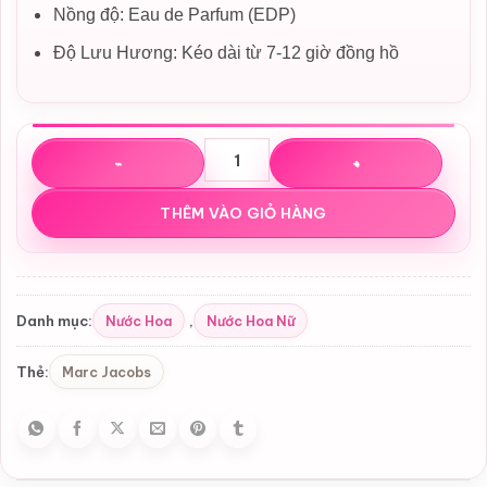
Nồng độ: Eau de Parfum (EDP)
Độ Lưu Hương: Kéo dài từ 7-12 giờ đồng hồ
Nước hoa Marc Jacobs Decadence for Women số lượng
THÊM VÀO GIỎ HÀNG
Nước Hoa
Nước Hoa Nữ
Danh mục:
,
Marc Jacobs
Thẻ: