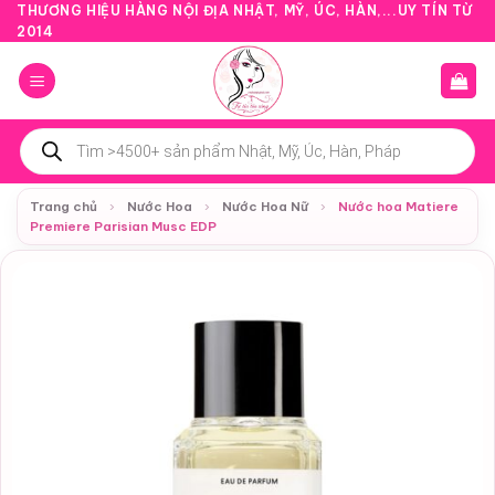
Bỏ
THƯƠNG HIỆU HÀNG NỘI ĐỊA NHẬT, MỸ, ÚC, HÀN,...UY TÍN TỪ
2014
qua
nội
dung
Tìm
kiếm
sản
phẩm
Trang chủ
›
Nước Hoa
›
Nước Hoa Nữ
›
Nước hoa Matiere
Premiere Parisian Musc EDP