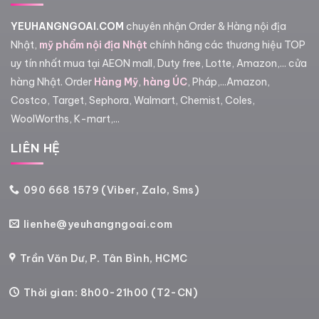
YEUHANGNGOAI.COM
chuyên nhận Order & Hàng nội địa
Nhật,
mỹ phẩm nội địa Nhật
chính hãng các thương hiệu TOP
uy tín nhất mua tại AEON mall, Duty free, Lotte, Amazon,... cửa
hàng Nhật. Order
Hàng Mỹ
,
hàng ÚC
, Pháp,...Amazon,
Costco, Target, Sephora, Walmart, Chemist, Coles,
WoolWorths, K-mart,...
LIÊN HỆ
090 668 1579 (Viber, Zalo, Sms)
lienhe@yeuhangngoai.com
Trần Văn Dư, P. Tân Bình, HCMC
Thời gian: 8h00-21h00 (T2-CN)