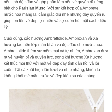
nên tính độc đáo và góp phần làm nên vẻ quyến rũ riêng
biệt cho
Parisian Musc
. Với sự kết hợp của Ambrette,
nước hoa mang lại cảm giác dịu nhẹ nhưng đầy quyến rũ,
giúp tôn lên vẻ đẹp tự nhiên và sự cuốn hút một cách diệu
kỳ.
Cuối cùng, các hương Ambrettolide, Ambroxan và Xạ
hương tạo nên lớp màn bí ẩn và độc đáo cho nước hoa.
Ambrettolide thêm sự mềm mại và tự nhiên, Ambroxan đưa
ra vẻ huyền bí và quyền lực, trong khi hương Xạ hương
kết thúc mọi thứ với một vẻ đẹp đầy tính đàn hồi và lôi
cuốn. Tất cả xuất hiện lần lượt và nhịp nhàng, khiến ta
không khỏi mê mẩn trước vẻ đẹp kiêu sa của chúng.