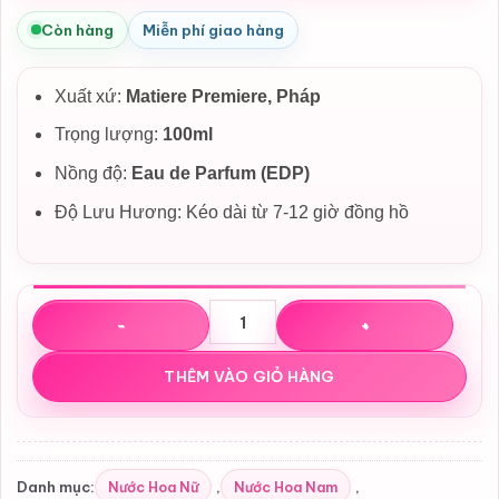
Còn hàng
Miễn phí giao hàng
Xuất xứ:
Matiere Premiere, Pháp
Trọng lượng:
100ml
Nồng độ:
Eau de Parfum (EDP)
Độ Lưu Hương: Kéo dài từ 7-12 giờ đồng hồ
Nước hoa Matiere Premiere Parisian Musc EDP số lượng
THÊM VÀO GIỎ HÀNG
Nước Hoa Nữ
Nước Hoa Nam
Danh mục:
,
,