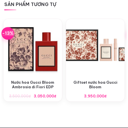
SẢN PHẨM TƯƠNG TỰ
-13%
Nước hoa Gucci Bloom
Giftset nước hoa Gucci
Ambrosia di Fiori EDP
Bloom
Giá
Giá
3,500,000
₫
3,050,000
₫
3,950,000
₫
gốc
hiện
là:
tại
3,500,000₫.
là:
3,050,000₫.