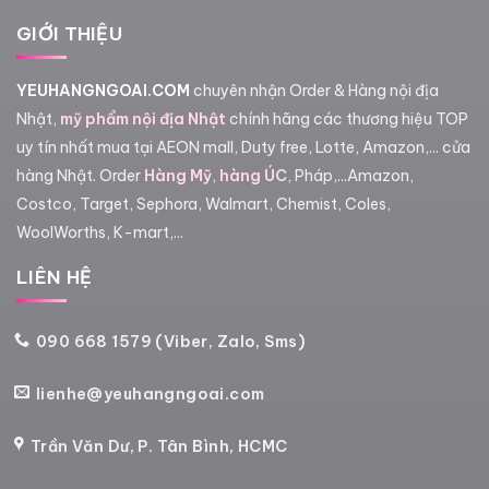
GIỚI THIỆU
YEUHANGNGOAI.COM
chuyên nhận Order & Hàng nội địa
Nhật,
mỹ phẩm nội địa Nhật
chính hãng các thương hiệu TOP
uy tín nhất mua tại AEON mall, Duty free, Lotte, Amazon,... cửa
hàng Nhật. Order
Hàng Mỹ
,
hàng ÚC
, Pháp,...Amazon,
Costco, Target, Sephora, Walmart, Chemist, Coles,
WoolWorths, K-mart,...
LIÊN HỆ
090 668 1579 (Viber, Zalo, Sms)
lienhe@yeuhangngoai.com
Trần Văn Dư, P. Tân Bình, HCMC