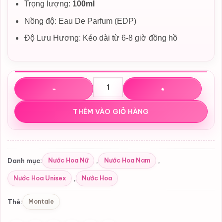
Trọng lượng:
100ml
Nồng độ: Eau De Parfum (EDP)
Độ Lưu Hương: Kéo dài từ 6-8 giờ đồng hồ
Nước hoa Montale Aoud Night EDP số lượng
THÊM VÀO GIỎ HÀNG
Nước Hoa Nữ
Nước Hoa Nam
Danh mục:
,
,
Nước Hoa Unisex
Nước Hoa
,
Montale
Thẻ: