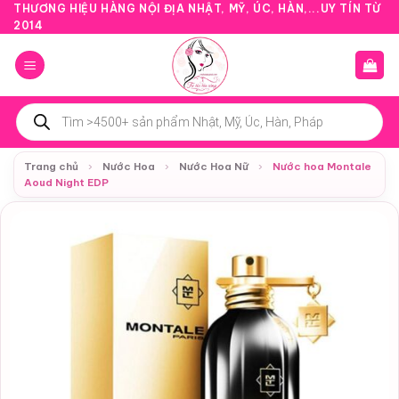
Bỏ
THƯƠNG HIỆU HÀNG NỘI ĐỊA NHẬT, MỸ, ÚC, HÀN,...UY TÍN TỪ
2014
qua
nội
dung
Tìm
kiếm
sản
phẩm
Trang chủ
›
Nước Hoa
›
Nước Hoa Nữ
›
Nước hoa Montale
Aoud Night EDP