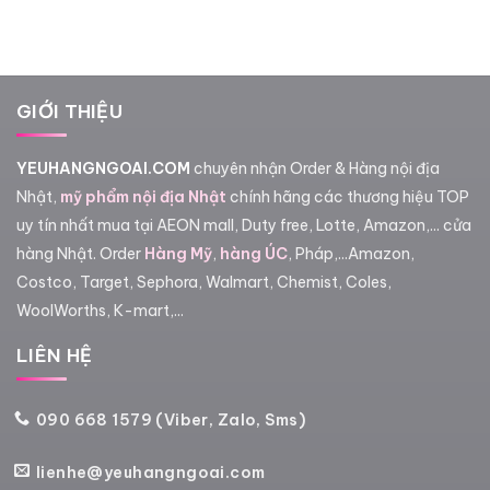
GIỚI THIỆU
YEUHANGNGOAI.COM
chuyên nhận Order & Hàng nội địa
Nhật,
mỹ phẩm nội địa Nhật
chính hãng các thương hiệu TOP
uy tín nhất mua tại AEON mall, Duty free, Lotte, Amazon,... cửa
hàng Nhật. Order
Hàng Mỹ
,
hàng ÚC
, Pháp,...Amazon,
Costco, Target, Sephora, Walmart, Chemist, Coles,
WoolWorths, K-mart,...
LIÊN HỆ
090 668 1579 (Viber, Zalo, Sms)
lienhe@yeuhangngoai.com