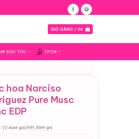
Blog
GIỎ HÀNG /
0
₫
ĂM SÓC TÓC
TPCN
c hoa Narciso
riguez Pure Musc
nc EDP
Viết đánh giá
(0 đánh giá)