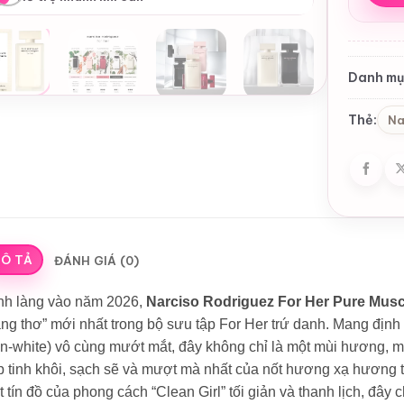
Danh mụ
Thẻ:
Na
Ô TẢ
ĐÁNH GIÁ (0)
ình làng vào năm 2026,
Narciso Rodriguez For Her Pure Mus
ng thơ” mới nhất trong bộ sưu tập For Her trứ danh. Mang định dạ
n-white) vô cùng mướt mắt, đây không chỉ là một mùi hương, mà
 tinh khôi, sạch sẽ và mượt mà nhất của nốt hương xạ hương t
 tín đồ của phong cách “Clean Girl” tối giản và thanh lịch, đây