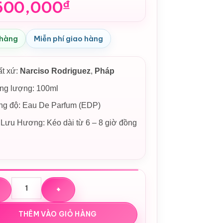
600,000
₫
 hàng
Miễn phí giao hàng
ất xứ:
Narciso Rodriguez
,
Pháp
ng lượng: 100ml
ng độ: Eau De Parfum (EDP)
Lưu Hương: Kéo dài từ 6 – 8 giờ đồng
hoa Narciso Rodriguez Pure Musc Blanc EDP số lượng
THÊM VÀO GIỎ HÀNG