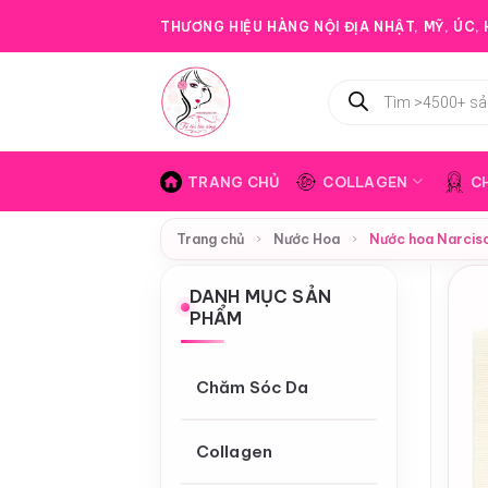
Bỏ
THƯƠNG HIỆU HÀNG NỘI ĐỊA NHẬT, MỸ, ÚC, H
qua
nội
Tìm
dung
kiếm
sản
phẩm
TRANG CHỦ
COLLAGEN
C
Trang chủ
›
Nước Hoa
›
Nước hoa Narcis
DANH MỤC SẢN
PHẨM
Chăm Sóc Da
Collagen