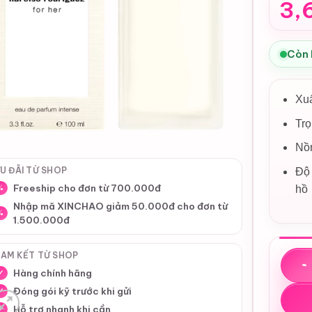
3,
Còn
Xu
Trọ
Nồ
U ĐÃI TỪ SHOP
Độ 
Freeship cho đơn từ 700.000đ
hồ
%
Nhập mã XINCHAO giảm 50.000đ cho đơn từ
%
1.500.000đ
Nước 
AM KẾT TỪ SHOP
Hàng chính hãng
✓
Đóng gói kỹ trước khi gửi
✓
Hỗ trợ nhanh khi cần
✓