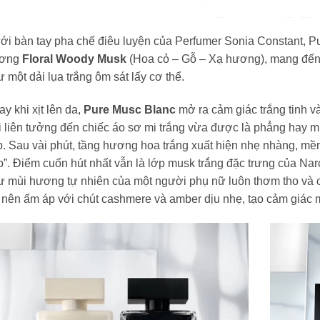
ới bàn tay pha chế điêu luyện của Perfumer Sonia Constant, 
ơng
Floral Woody Musk
(Hoa cỏ – Gỗ – Xạ hương), mang đến
 một dải lụa trắng ôm sát lấy cơ thể.
y khi xịt lên da,
Pure Musc Blanc
mở ra cảm giác trắng tinh v
 liên tưởng đến chiếc áo sơ mi trắng vừa được là phẳng hay m
. Sau vài phút, tầng hương hoa trắng xuất hiện nhẹ nhàng, mề
”. Điểm cuốn hút nhất vẫn là lớp musk trắng đặc trưng của Nar
ư mùi hương tự nhiên của một người phụ nữ luôn thơm tho và 
 nên ấm áp với chút cashmere và amber dịu nhẹ, tạo cảm giác 