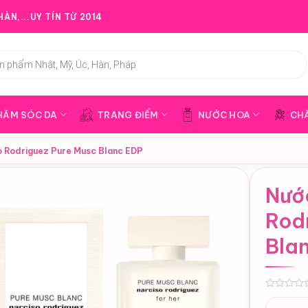
ÀN,...UY TÍN TỪ 2014
HĂM SÓC DA
TRANG ĐIỂM
NƯỚC HOA
CH
o Rodriguez Pure Musc Blanc EDP
Nướ
Rod
Bla
0