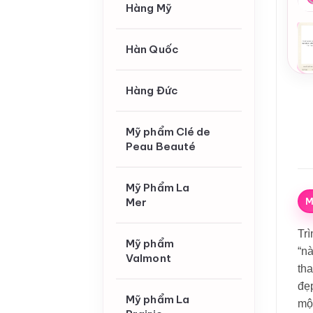
Hàng Mỹ
Hàn Quốc
Hàng Đức
Mỹ phẩm Clé de
Peau Beauté
Mỹ Phẩm La
M
Mer
Tr
Mỹ phẩm
“nà
Valmont
tha
đẹp
Mỹ phẩm La
một