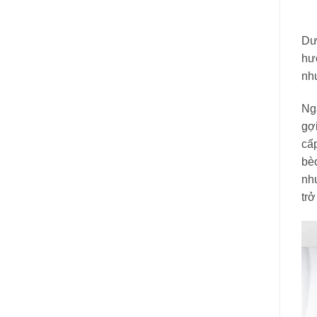
Dư
hư
như
Nga
gợi
cấp
bèo
nh
trở