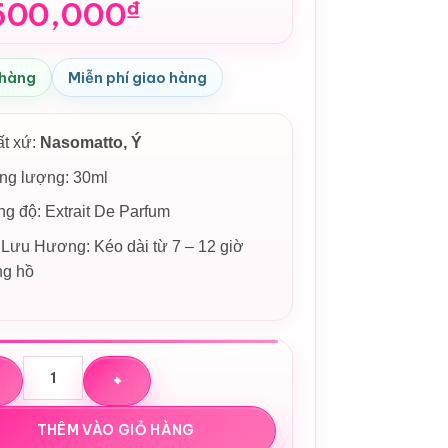
600,000
₫
 hàng
Miễn phí giao hàng
ất xứ:
Nasomatto, Ý
ng lượng: 30ml
g độ: Extrait De Parfum
Lưu Hương: Kéo dài từ 7 – 12 giờ
ng hồ
hoa Nasomatto Pardon Extrait De Parfum số lượng
THÊM VÀO GIỎ HÀNG