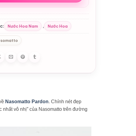
c:
,
Nước Hoa Nam
Nước Hoa
somatto
 về
Nasomatto Pardon
. Chính nét đẹp
nhất vô nhị” của Nasomatto trên đường