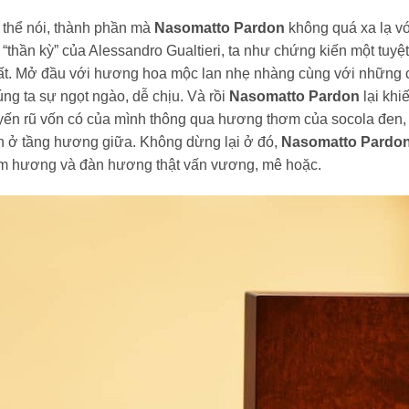
 thể nói, thành phần mà
Nasomatto Pardon
không quá xa lạ vớ
 “thần kỳ” của Alessandro Gualtieri, ta như chứng kiến một tuyệ
ất. Mở đầu với hương hoa mộc lan nhẹ nhàng cùng với những 
ng ta sự ngọt ngào, dễ chịu. Và rồi
Nasomatto Pardon
lại khi
yến rũ vốn có của mình thông qua hương thơm của socola đen,
n ở tầng hương giữa. Không dừng lại ở đó,
Nasomatto Pardo
ầm hương và đàn hương thật vấn vương, mê hoặc.