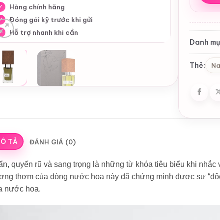
Hàng chính hãng
✓
Đóng gói kỹ trước khi gửi
✓
Hỗ trợ nhanh khi cần
✓
Danh mụ
Thẻ:
Na
Ô TẢ
ĐÁNH GIÁ (0)
ẩn, quyến rũ và sang trọng là những từ khóa tiêu biểu khi nhắc
ơng thơm của dòng nước hoa này đã chứng minh được sự “độc 
a nước hoa.