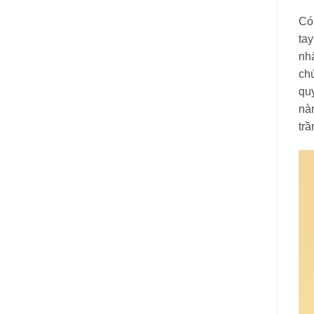
Có
tay
nh
chú
qu
nà
tr