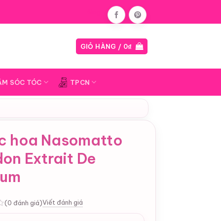
Blog
GIỎ HÀNG /
0
₫
ĂM SÓC TÓC
TPCN
c hoa Nasomatto
on Extrait De
fum
Viết đánh giá
(0 đánh giá)