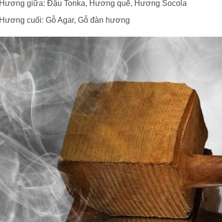
Hương giữa:
Đậu Tonka, Hương quế, Hương Socola
Hương cuối:
Gỗ Agar, Gỗ đàn hương