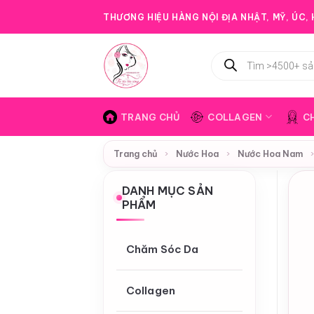
Bỏ
THƯƠNG HIỆU HÀNG NỘI ĐỊA NHẬT, MỸ, ÚC, H
qua
nội
Tìm
dung
kiếm
sản
phẩm
TRANG CHỦ
COLLAGEN
C
Trang chủ
›
Nước Hoa
›
Nước Hoa Nam
DANH MỤC SẢN
PHẨM
Chăm Sóc Da
Collagen