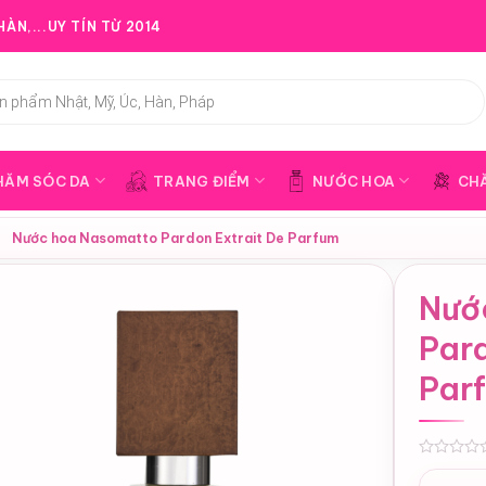
ÀN,...UY TÍN TỪ 2014
HĂM SÓC DA
TRANG ĐIỂM
NƯỚC HOA
CH
›
Nước hoa Nasomatto Pardon Extrait De Parfum
Nướ
Pard
Par
0