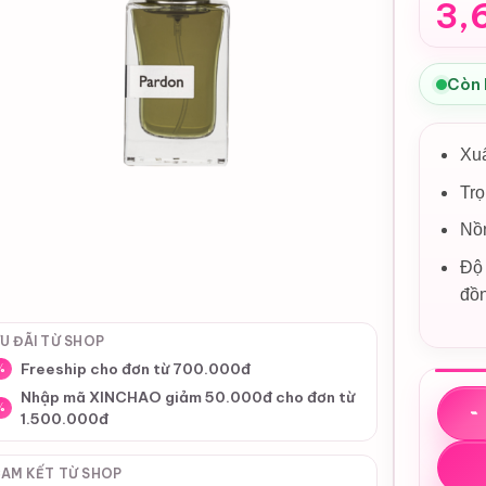
3,
Còn
Xu
Trọ
Nồn
Độ 
đồ
U ĐÃI TỪ SHOP
Freeship cho đơn từ 700.000đ
%
Nước 
Nhập mã XINCHAO giảm 50.000đ cho đơn từ
%
1.500.000đ
AM KẾT TỪ SHOP