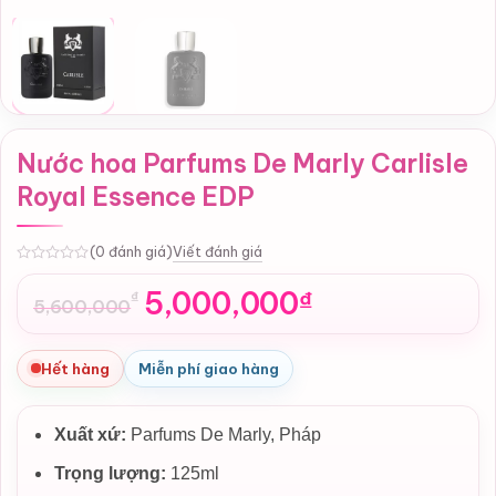
Nước hoa Parfums De Marly Carlisle
Royal Essence EDP
Viết đánh giá
(0 đánh giá)
0
5,000,000
₫
₫
5,600,000
Giá
Giá
gốc
hiện
là:
tại
Hết hàng
Miễn phí giao hàng
5,600,000₫.
là:
5,000,000₫.
Xuất xứ:
Parfums De Marly, Pháp
Trọng lượng:
125ml