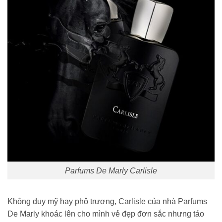
Parfums De Marly Carlisle
Không duy mỹ hay phô trương, Carlisle của nhà Parfums
De Marly khoác lên cho mình vẻ đẹp đơn sắc nhưng táo