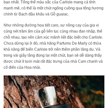
bạo nhất. Tổng thể màu sắc của Carlisle mang cá tính
mạnh mẽ, có thể là một chút ngông cuồng qua tông hương
chính từ Bạch đậu khấu và Gỗ guaiac.
Như những đường họa tiết caro, sự nồng cay của gia vị
cùng nét trầm ấm của gỗ liên tục cùng nhau đan nhập, thế
chỗ nhau, tạo nên cảm xúc mãnh liệt đặc biệt cho Carlisle.
Chưa dừng lại ở đó, nhà hãng Parfums De Marly có thừa
khả năng để biến Carlisle trở nên thêm phần lãng du. Và
trong vài giây lắng đọng lại một chút, bạn sẽ dễ dàng thấy
được chút ít tươi mát rất đặc trưng của nhà Cam chanh và
cổ điển của Hoa nhài.