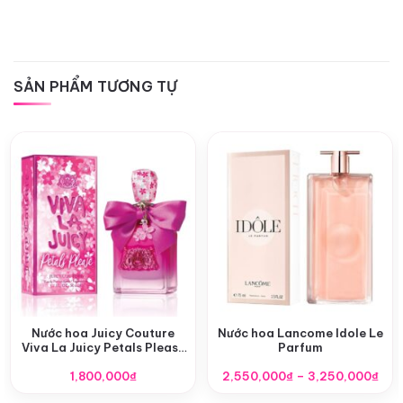
SẢN PHẨM TƯƠNG TỰ
Nước hoa Juicy Couture
Nước hoa Lancome Idole Le
Viva La Juicy Petals Please
Parfum
EDP
Kho
1,800,000
₫
2,550,000
₫
–
3,250,000
₫
giá: