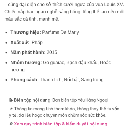
– cũng đại diện cho sở thích cưỡi ngựa của vua Louis XV.
Chiếc nắp bạc ngạo nghễ sáng bóng, tổng thể tạo nên một
màu sắc cá tính, mạnh mẽ.
Thương hiệu:
Parfums De Marly
Xuất xứ:
Pháp
Năm phát hành:
2015
Nhóm hương:
Gỗ guaiac, Bạch đậu khấu, Hoắc
hương
Phong cách:
Thanh lịch, Nổi bật, Sang trọng
📝 Biên tập nội dung:
Ban biên tập Yêu Hàng Ngoại
📌 Thông tin mang tính tham khảo, không thay thế tư vấn
y tế, da liễu hoặc chuyên môn chăm sóc sức khỏe.
🔎
Xem quy trình biên tập & kiểm duyệt nội dung