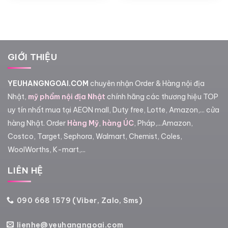
từ
2,5
đến
3,2
GIỚI THIỆU
YEUHANGNGOAI.COM
chuyên nhận Order & Hàng nội địa
Nhật,
mỹ phẩm nội địa Nhật
chính hãng các thương hiệu TOP
uy tín nhất mua tại AEON mall, Duty free, Lotte, Amazon,... cửa
hàng Nhật. Order
Hàng Mỹ
,
hàng ÚC
, Pháp,...Amazon,
Costco, Target, Sephora, Walmart, Chemist, Coles,
WoolWorths, K-mart,...
LIÊN HỆ
090 668 1579 (Viber, Zalo, Sms)
lienhe@yeuhangngoai.com