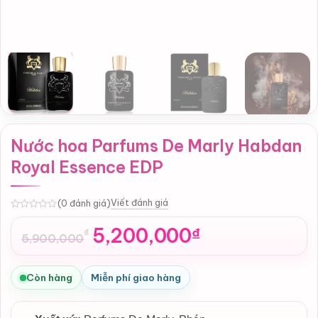
Nước hoa Parfums De Marly Habdan
Royal Essence EDP
Viết đánh giá
(0 đánh giá)
0
5,200,000
₫
₫
5,900,000
Giá
Giá
gốc
hiện
là:
tại
Còn hàng
Miễn phí giao hàng
5,900,000₫.
là:
5,200,000₫.