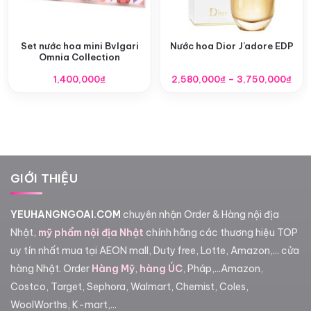
Set nước hoa mini Bvlgari
Nước hoa Dior J’adore EDP
Omnia Collection
Kho
1,400,000
₫
2,580,000
₫
–
3,750,000
₫
giá:
từ
2,5
đến
3,7
GIỚI THIỆU
YEUHANGNGOAI.COM
chuyên nhận Order & Hàng nội địa
Nhật,
mỹ phẩm nội địa Nhật
chính hãng các thương hiệu TOP
uy tín nhất mua tại AEON mall, Duty free, Lotte, Amazon,... cửa
hàng Nhật. Order
Hàng Mỹ
,
hàng ÚC
, Pháp,...Amazon,
Costco, Target, Sephora, Walmart, Chemist, Coles,
WoolWorths, K-mart,...