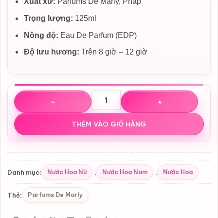
Xuất xứ:
Parfums De Marly, Pháp
Trọng lượng:
125ml
Nồng độ:
Eau De Parfum (EDP)
Độ lưu hương:
Trên 8 giờ – 12 giờ
Nước hoa Parfums De Marly Habdan Royal Essence EDP s
THÊM VÀO GIỎ HÀNG
Nước Hoa Nữ
Nước Hoa Nam
Nước Hoa
Danh mục:
,
,
Parfums De Marly
Thẻ: