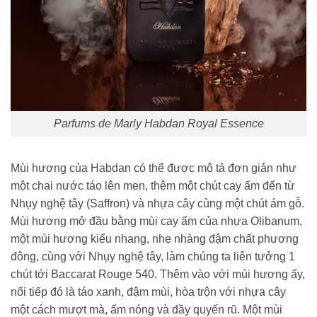
Parfums de Marly Habdan Royal Essence
Mùi hương của Habdan có thể được mô tả đơn giản như
một chai nước táo lên men, thêm một chút cay ấm đến từ
Nhụy nghệ tây (Saffron) và nhựa cây cùng một chút ám gỗ.
Mùi hương mở đầu bằng mùi cay ấm của nhựa Olibanum,
một mùi hương kiểu nhang, nhẹ nhàng đậm chất phương
đông, cùng với Nhụy nghệ tây, làm chúng ta liên tưởng 1
chút tới Baccarat Rouge 540. Thêm vào với mùi hương ấy,
nối tiếp đó là táo xanh, đậm mùi, hòa trộn với nhựa cây
một cách mượt mà, ấm nóng và đầy quyến rũ. Một mùi