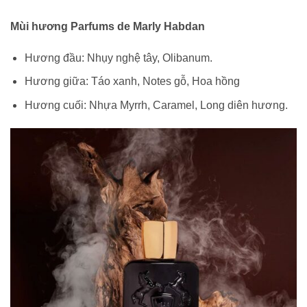
Mùi hương Parfums de Marly Habdan
Hương đầu: Nhụy nghệ tây, Olibanum.
Hương giữa: Táo xanh, Notes gỗ, Hoa hồng
Hương cuối: Nhựa Myrrh, Caramel, Long diên hương.