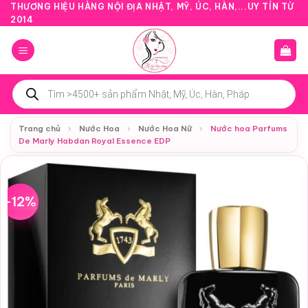
Bỏ
THƯƠNG HIỆU HÀNG NỘI ĐỊA NHẬT, MỸ, ÚC, HÀN,...UY TÍN TỪ
2014
qua
nội
dung
Tìm
kiếm
sản
phẩm
Trang chủ
›
Nước Hoa
›
Nước Hoa Nữ
›
Nước hoa Parfums
De Marly Habdan Royal Essence EDP
-12%