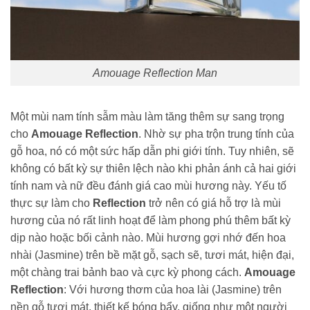
Amouage Reflection Man
Một mùi nam tính sẫm màu làm tăng thêm sự sang trọng
cho
Amouage Reflection
. Nhờ sự pha trộn trung tính của
gỗ hoa, nó có một sức hấp dẫn phi giới tính. Tuy nhiên, sẽ
không có bất kỳ sự thiên lệch nào khi phản ánh cả hai giới
tính nam và nữ đều đánh giá cao mùi hương này. Yếu tố
thực sự làm cho
Reflection
trở nên có giá hỗ trợ là mùi
hương của nó rất linh hoạt để làm phong phú thêm bất kỳ
dịp nào hoặc bối cảnh nào. Mùi hương gợi nhớ đến hoa
nhài (Jasmine) trên bề mặt gỗ, sạch sẽ, tươi mát, hiện đại,
một chàng trai bảnh bao và cực kỳ phong cách.
Amouage
Reflection
: Với hương thơm của hoa lài (Jasmine) trên
nền gỗ tươi mát, thiết kế bóng bẩy, giống như một người