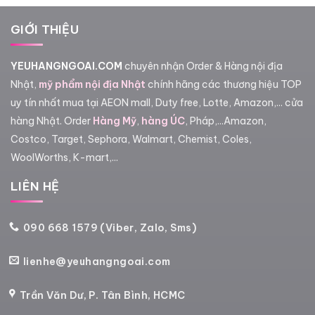
GIỚI THIỆU
YEUHANGNGOAI.COM
chuyên nhận Order & Hàng nội địa
Nhật,
mỹ phẩm nội địa Nhật
chính hãng các thương hiệu TOP
uy tín nhất mua tại AEON mall, Duty free, Lotte, Amazon,... cửa
hàng Nhật. Order
Hàng Mỹ
,
hàng ÚC
, Pháp,...Amazon,
Costco, Target, Sephora, Walmart, Chemist, Coles,
WoolWorths, K-mart,...
LIÊN HỆ
090 668 1579 (Viber, Zalo, Sms)
lienhe@yeuhangngoai.com
Trần Văn Dư, P. Tân Bình, HCMC