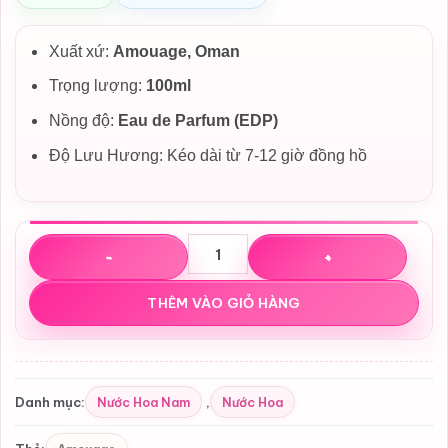
Xuất xứ:
Amouage, Oman
Trọng lượng:
100ml
Nồng độ:
Eau de Parfum (EDP)
Độ Lưu Hương: Kéo dài từ 7-12 giờ đồng hồ
Nước hoa Reflection Man Amouage EDP số lượng
THÊM VÀO GIỎ HÀNG
Nước Hoa Nam
Nước Hoa
Danh mục:
,