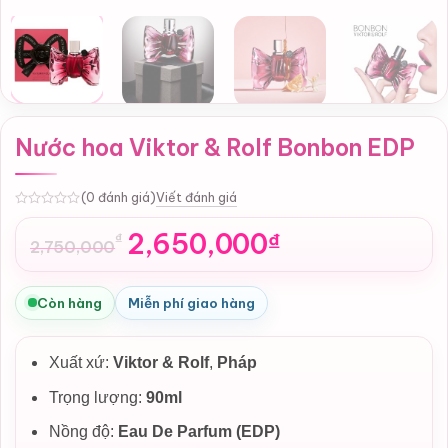
Nước hoa Viktor & Rolf Bonbon EDP
Viết đánh giá
(0 đánh giá)
0
2,650,000
₫
₫
2,750,000
Giá
Giá
gốc
hiện
là:
tại
Còn hàng
Miễn phí giao hàng
2,750,000₫.
là:
2,650,000₫.
Xuất xứ:
Viktor & Rolf
,
Pháp
Trọng lượng:
90ml
Nồng độ:
Eau De Parfum (EDP)