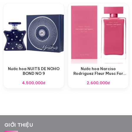
Nước hoa NUITS DE NOHO
Nước hoa Narciso
BOND NO 9
Rodriguez Fleur Musc For
Her EDP
4,500,000
₫
2,600,000
₫
GIỚI THIỆU