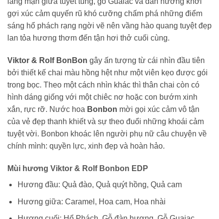
lãng mạn giữa tuyết tùng, gỗ Guaiac và đàn hương khơi
gợi xúc cảm quyến rũ khó cưỡng chấm phá những điểm
sáng hổ phách rạng ngời vẽ nên vầng hào quang tuyệt đẹp
lan tỏa hương thơm đến tận hơi thở cuối cùng.
Viktor & Rolf BonBon
gây ấn tượng từ cái nhìn đầu tiên
bởi thiết kế chai màu hồng hệt như một viên kẹo được gói
trong bọc. Theo một cách nhìn khác thì thân chai còn có
hình dáng giống với một chiêc nơ hoặc con bướm xinh
xắn, rực rỡ.
Nước hoa
Bonbon
mời gọi xúc cảm vô tận
của vẻ đẹp thanh khiết và sự theo đuổi những khoái cảm
tuyệt vời. Bonbon khoác lên người phụ nữ câu chuyện về
chính mình: quyền lực, xinh đẹp và hoàn hảo.
Mùi hương Viktor & Rolf Bonbon EDP
Hương đầu: Quả đào, Quả quýt hồng, Quả cam
Hương giữa: Caramel, Hoa cam, Hoa nhài
Hương cuối: Hổ Phách, Gỗ đàn hương, Gỗ Guaiac,