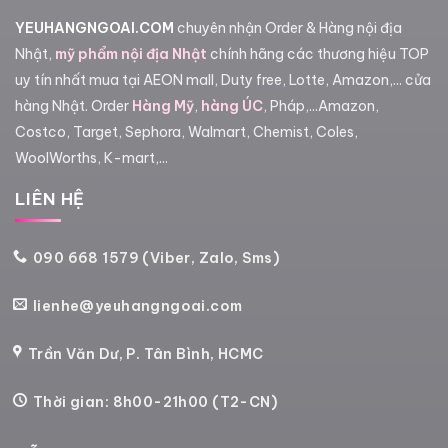
YEUHANGNGOAI.COM
chuyên nhận Order & Hàng nội địa
Nhật,
mỹ phẩm nội địa Nhật
chính hãng các thương hiệu TOP
uy tín nhất mua tại AEON mall, Duty free, Lotte, Amazon,... cửa
hàng Nhật. Order
Hàng Mỹ
,
hàng ÚC
, Pháp,...Amazon,
Costco, Target, Sephora, Walmart, Chemist, Coles,
WoolWorths, K-mart,...
LIÊN HỆ
090 668 1579 (Viber, Zalo, Sms)
lienhe@yeuhangngoai.com
Trần Văn Dư, P. Tân Bình, HCMC
Thời gian: 8h00-21h00 (T2-CN)