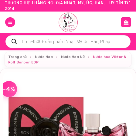
Bỏ
THƯƠNG HIỆU HÀNG NỘI ĐỊA NHẬT, MỸ, ÚC, HÀN,...UY TÍN TỪ
2014
qua
nội
dung
Tìm
kiếm
sản
phẩm
Trang chủ
›
Nước Hoa
›
Nước Hoa Nữ
›
Nước hoa Viktor &
Rolf Bonbon EDP
-4%