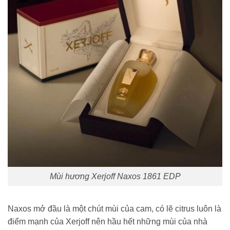
Mùi hương Xerjoff Naxos 1861 EDP
Naxos mở đầu là một chút mùi của cam, có lẽ citrus luôn là
điểm mạnh của Xerjoff nên hầu hết những mùi của nhà