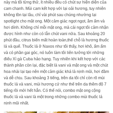
này mà tôi từng thử, ít nhiều đều có chút sự hiện diện của
cam chanh. Mùi cam kết hợp với lại oải hương, tuy nhiên
không tồn tại lâu, chỉ vài phút sau chúng nhường lại
spotlight cho mật ong. Một cảm giác ngọt ngọt, âm ấm và
hơi dính. Không chỉ mỗi mật ong, mà cái ngọt tôi cảm nhận
được hình như còn có lẫn chút vani nữa. Sau khoảng 20
phút đầu, citrus biến mất hoàn toàn,thế chỗ là hương thuốc
lá và quế. Thuốc lá ở Naxos như tôi thấy, hơi khô, ẩm ẩm
và có phần gai góc, nó luôn làm tôi liên tưởng tới những
điếu Xì gà Cuba hảo hạng. Tuy nhiên khi kết hợp với các
thành phần còn lại, đặc biệt là vani và mật ong và một chút
hoa nhài lại tạo nên một cảm giác khá là nịnh mũi, hơi đầm
và dễ chịu. Sau khoảng 3 tiếng, trên da tôi chỉ còn rõ mùi
thuốc lá và vani, mùi hương cứ như thế trên da thêm độ 7
tiếng rồi mới hết hẳn. Có thể nói, combo mật ong cộng
thuốc lá và vani là một trong những combo mùi thuốc lá
nịnh mũi nhất.