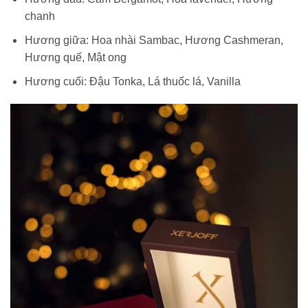
chanh
Hương giữa:
Hoa nhài Sambac, Hương Cashmeran,
Hương quế, Mật ong
Hương cuối:
Đậu Tonka, Lá thuốc lá, Vanilla