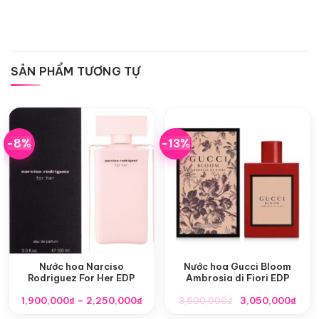
SẢN PHẨM TƯƠNG TỰ
-8%
-13%
Nước hoa Narciso
Nước hoa Gucci Bloom
Rodriguez For Her EDP
Ambrosia di Fiori EDP
Khoảng
Giá
Giá
1,900,000
₫
–
2,250,000
₫
3,500,000
₫
3,050,000
₫
giá:
gốc
hiện