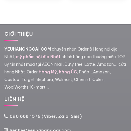
từ
là:
tại
1,900,000₫
3,500,000₫.
là:
đến
3,05
2,250,000₫
GIỚI THIỆU
YEUHANGNGOAI.COM
chuyên nhận Order & Hàng nội địa
Nhật,
mỹ phẩm nội địa Nhật
chính hãng các thương hiệu TOP
uy tín nhất mua tại AEON mall, Duty free, Lotte, Amazon,... cửa
hàng Nhật. Order
Hàng Mỹ
,
hàng ÚC
, Pháp,...Amazon,
Costco, Target, Sephora, Walmart, Chemist, Coles,
WoolWorths, K-mart,...
LIÊN HỆ
090 668 1579 (Viber, Zalo, Sms)
lienhe@yeuhangngoai.com