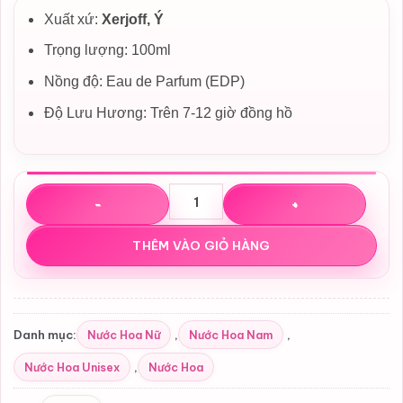
Xuất xứ:
Xerjoff, Ý
Trọng lượng: 100ml
Nồng độ: Eau de Parfum (EDP)
Độ Lưu Hương: Trên 7-12 giờ đồng hồ
Nước hoa Xerjoff 1861 Naxos EDP số lượng
THÊM VÀO GIỎ HÀNG
Nước Hoa Nữ
Nước Hoa Nam
Danh mục:
,
,
Nước Hoa Unisex
Nước Hoa
,