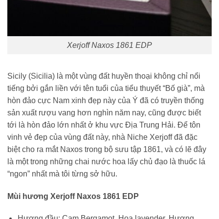
Xerjoff Naxos 1861 EDP
Sicily (Sicilia) là một vùng đất huyền thoại không chỉ nổi
tiếng bởi gắn liền với tên tuổi của tiểu thuyết “Bố già”, mà
hòn đảo cực Nam xinh đẹp này của Ý đã có truyền thống
sản xuất rượu vang hơn nghìn năm nay, cũng được biết
tới là hòn đảo lớn nhất ở khu vực Địa Trung Hải. Để tôn
vinh vẻ đẹp của vùng đất này, nhà Niche Xerjoff đã đặc
biệt cho ra mắt Naxos trong bộ sưu tập 1861, và có lẽ đây
là một trong những chai nước hoa lấy chủ đạo là thuốc lá
“ngon” nhất mà tôi từng sở hữu.
Mùi hương Xerjoff Naxos 1861 EDP
Hương đầu:
Cam Bergamot, Hoa lavender, Hương