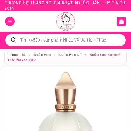
Bỏ
THƯƠNG HIỆU HÀNG NỘI ĐỊA NHẬT, MỸ, ÚC, HÀN,...UY TÍN TỪ
2014
qua
nội
dung
Tìm
kiếm
sản
phẩm
Trang chủ
›
Nước Hoa
›
Nước Hoa Nữ
›
Nước hoa Xerjoff
1861 Naxos EDP