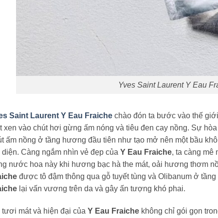
Yves Saint Laurent Y Eau Fr
es Saint Laurent Y Eau Fraiche
chào đón ta bước vào thế giớ
t xen vào chút hơi gừng ấm nóng và tiêu đen cay nồng. Sự hòa
út ấm nồng ở tầng hương đầu tiên như tạo mở nên một bầu khôn
i diện. Càng ngắm nhìn vẻ đẹp của
Y Eau Fraiche
, ta càng mê 
ng nước hoa này khi hương bạc hà the mát, oải hương thơm nồ
aiche
được tô đậm thông qua gỗ tuyết tùng và Olibanum ở tầng 
aiche
lại vấn vương trên da và gây ấn tượng khó phai.
tươi mát và hiện đại của
Y Eau Fraiche
không chỉ gói gọn tr