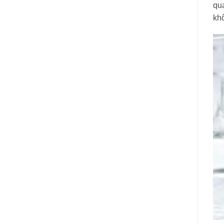
qu
khô