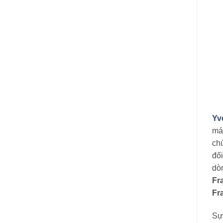
Yv
má
ch
đố
dò
Fr
Fr
Sự 