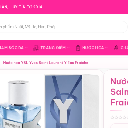
ÀN,...UY TÍN TỪ 2014
HĂM SÓC DA
TRANG ĐIỂM
NƯỚC HOA
CH
›
Nước hoa YSL Yves Saint Laurent Y Eau Fraiche
Nướ
Sain
Fra
0