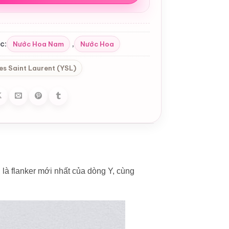
c:
,
Nước Hoa Nam
Nước Hoa
es Saint Laurent (YSL)
là flanker mới nhất của dòng Y, cùng