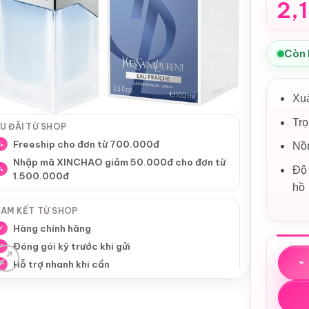
2,
Còn
Xu
Trọ
U ĐÃI TỪ SHOP
Freeship cho đơn từ 700.000đ
%
Nồn
Nhập mã XINCHAO giảm 50.000đ cho đơn từ
Độ 
%
1.500.000đ
hồ
AM KẾT TỪ SHOP
Hàng chính hãng
✓
Đóng gói kỹ trước khi gửi
✓
Nước h
Hỗ trợ nhanh khi cần
✓