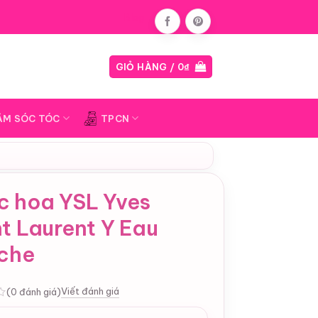
Blog
GIỎ HÀNG /
0
₫
ĂM SÓC TÓC
TPCN
c hoa YSL Yves
t Laurent Y Eau
iche
Viết đánh giá
(0 đánh giá)