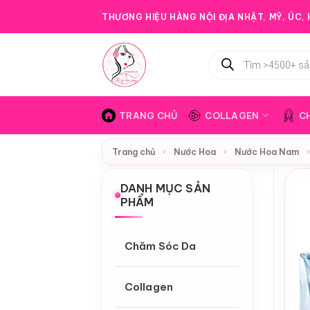
Bỏ
THƯƠNG HIỆU HÀNG NỘI ĐỊA NHẬT, MỸ, ÚC, H
qua
nội
Tìm
dung
kiếm
sản
phẩm
TRANG CHỦ
COLLAGEN
C
Trang chủ
›
Nước Hoa
›
Nước Hoa Nam
DANH MỤC SẢN
PHẨM
Chăm Sóc Da
Collagen