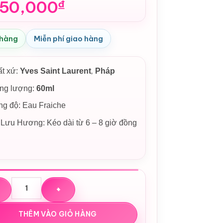
150,000
₫
 hàng
Miễn phí giao hàng
,
ất xứ:
Yves Saint Laurent
Pháp
ng lượng:
60ml
g độ: Eau Fraiche
Lưu Hương: Kéo dài từ 6 – 8 giờ đồng
oa YSL Yves Saint Laurent Y Eau Fraiche số lượng
THÊM VÀO GIỎ HÀNG