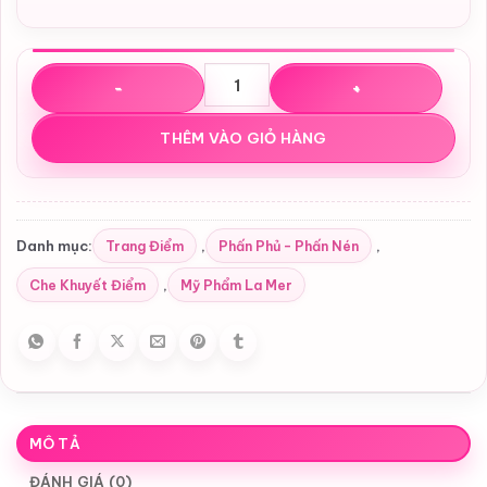
Phấn phủ bột kiềm dầu La Mer The Powder số lượng
THÊM VÀO GIỎ HÀNG
Trang Điểm
Phấn Phủ - Phấn Nén
Danh mục:
,
,
Che Khuyết Điểm
Mỹ Phẩm La Mer
,
MÔ TẢ
ĐÁNH GIÁ (0)