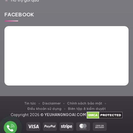
Hỗ trợ gói quà
FACEBOOK
Tin tức
Disclaimer
Chính sách bảo mật
Điều khoản sử dụng
Biên tập & kiểm duyệt
Copyright 2026 ©
YEUHANGNGOAI.COM
Visa
PayPal
Stripe
MasterCard
Cash
On