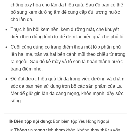
chống oxy hóa cho làn da hiệu quả. Sau đó bạn có thể
bổ sung kem dưỡng ẩm để cung cấp đủ lượng nước
cho làn da.
Thực hiện bôi kem nền, kem dưỡng mắt, che khuyết
điểm theo đúng trình tự để đem lại hiệu quả che phủ tốt.
Cuối cùng dùng cọ trang điểm thoa một lớp phấn phủ
lên hai má, trán và hai bên cánh mũi theo chiều từ trong
ra ngoài. Sau đó kẻ mày và tô son là hoàn thành bước
trang điểm nhẹ.
Để đạt được hiệu quả tối đa trong việc dưỡng và chăm
sóc da bạn nên sử dụng trọn bộ các sản phẩm của La
Mer để giữ gìn làn da căng mọng, khỏe mạnh, đầy sức
sống.
📝 Biên tập nội dung:
Ban biên tập Yêu Hàng Ngoại
📌 Thông tin mang tính tham khảo, không thay thế tư vấn