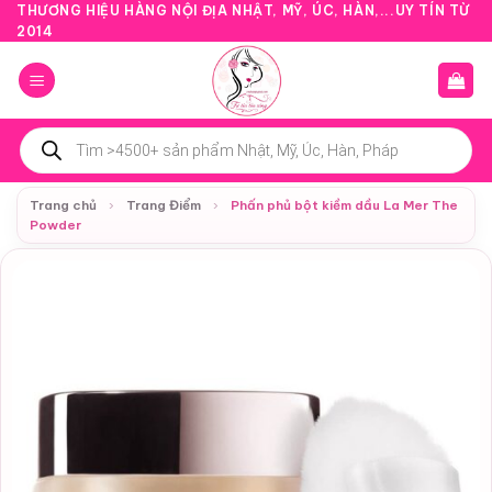
Bỏ
THƯƠNG HIỆU HÀNG NỘI ĐỊA NHẬT, MỸ, ÚC, HÀN,...UY TÍN TỪ
2014
qua
nội
dung
Tìm
kiếm
sản
phẩm
Trang chủ
›
Trang Điểm
›
Phấn phủ bột kiềm dầu La Mer The
Powder