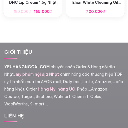
DHC Lip Cream 1,5g Nhật
Elixir White Cleaning Oil
Bản
145g mẫu mới
Giá
Giá
180,000
₫
165,000
₫
700,000
₫
gốc
hiện
là:
tại
180,000₫.
là:
165,000₫.
GIỚI THIỆU
YEUHANGNGOAI.COM
chuyên nhận Order & Hàng nội địa
Nhật,
mỹ phẩm nội địa Nhật
chính hãng các thương hiệu TOP
uy tín nhất mua tại AEON mall, Duty free, Lotte, Amazon,... cửa
hàng Nhật. Order
Hàng Mỹ
,
hàng ÚC
, Pháp,...Amazon,
Costco, Target, Sephora, Walmart, Chemist, Coles,
WoolWorths, K-mart,...
LIÊN HỆ