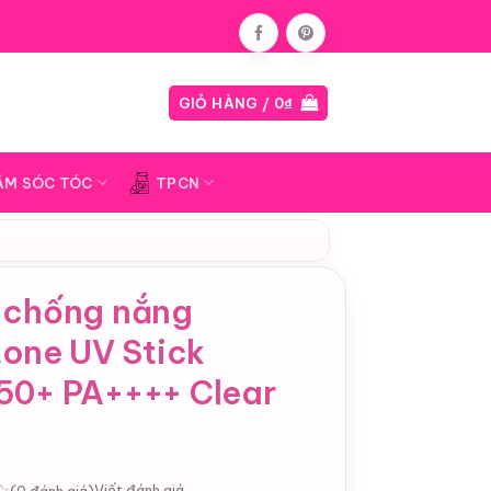
Blog
GIỎ HÀNG /
0
₫
ĂM SÓC TÓC
TPCN
 chống nắng
tone UV Stick
50+ PA++++ Clear
Viết đánh giá
(0 đánh giá)