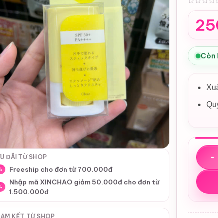
0
25
Còn
Xu
Quy
Sáp c
U ĐÃI TỪ SHOP
Freeship cho đơn từ 700.000đ
%
Nhập mã XINCHAO giảm 50.000đ cho đơn từ
%
1.500.000đ
AM KẾT TỪ SHOP