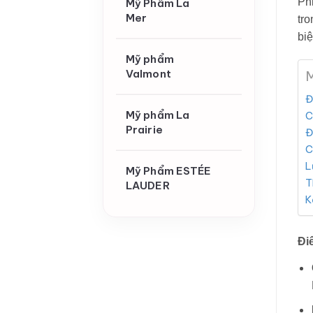
Ph
Mỹ Phẩm La
Mer
tro
biệ
Mỹ phẩm
Valmont
M
Đ
Mỹ phẩm La
C
Prairie
Đ
C
L
Mỹ Phẩm ESTÉE
T
LAUDER
K
Đi