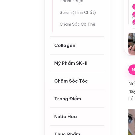
Thâm - Sẹo
Serum (Tinh Chất)
Chăm Sóc Cơ Thể
Collagen
Mỹ Phẩm SK-II
M
Chăm Sóc Tóc
Nế
hay
Trang Điểm
có 
Nước Hoa
Thực Phẩm