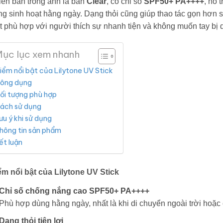
iên bản trong ảnh là bản
Clear
, có chỉ số
SPF50+ PA++++
, hỗ 
ng sinh hoạt hằng ngày. Dạng thỏi cũng giúp thao tác gọn hơn 
t phù hợp với người thích sự nhanh tiện và không muốn tay bị 
ục lục xem nhanh
iểm nổi bật của Lilytone UV Stick
ông dụng
ối tượng phù hợp
ách sử dụng
ưu ý khi sử dụng
hông tin sản phẩm
ết luận
ểm nổi bật của Lilytone UV Stick
Chỉ số chống nắng cao SPF50+ PA++++
Phù hợp dùng hằng ngày, nhất là khi di chuyển ngoài trời hoặc 
Dạng thỏi tiện lợi