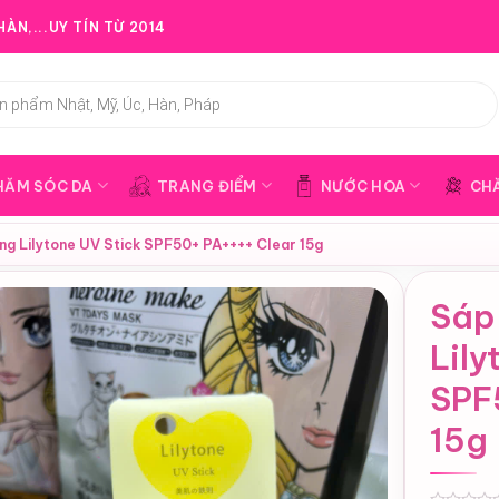
ÀN,...UY TÍN TỪ 2014
HĂM SÓC DA
TRANG ĐIỂM
NƯỚC HOA
CH
ng Lilytone UV Stick SPF50+ PA++++ Clear 15g
Sáp
Lily
SPF
15g