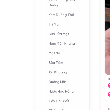
Kem Dưỡng/Sữa
Dưỡng
Kem Dưỡng Thể
Trị Mụn
Sữa Rửa Mặt
Nám, Tàn Nhang
Mặt Nạ
Sữa Tắm
Xịt Khoáng
Ư
Dưỡng Mắt
Nước Hoa Hồng
Tẩy Da Chết
C