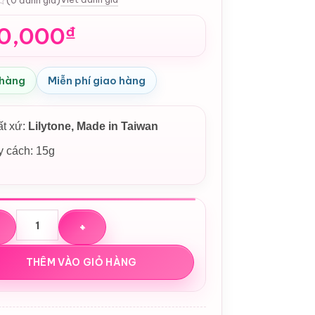
0,000
₫
 hàng
Miễn phí giao hàng
ất xứ:
Lilytone
, Made in Taiwan
 cách: 15g
hống nắng Lilytone UV Stick SPF50+ PA++++ Clear 15g số lư
THÊM VÀO GIỎ HÀNG