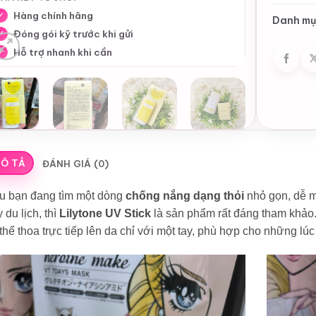
Hàng chính hãng
✓
Danh mụ
Đóng gói kỹ trước khi gửi
✓
Hỗ trợ nhanh khi cần
✓
Ô TẢ
ĐÁNH GIÁ (0)
u bạn đang tìm một dòng
chống nắng dạng thỏi
nhỏ gọn, dễ ma
 du lịch, thì
Lilytone UV Stick
là sản phẩm rất đáng tham khảo. 
thể thoa trực tiếp lên da chỉ với một tay, phù hợp cho những lú