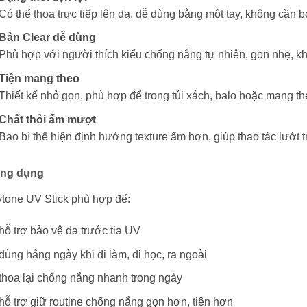
Có thể thoa trực tiếp lên da, dễ dùng bằng một tay, không cần 
Bản Clear dễ dùng
Phù hợp với người thích kiểu chống nắng tự nhiên, gọn nhẹ, kh
Tiện mang theo
Thiết kế nhỏ gọn, phù hợp để trong túi xách, balo hoặc mang theo
Chất thỏi ẩm mượt
Bao bì thể hiện định hướng texture ẩm hơn, giúp thao tác lướt 
ng dụng
ytone UV Stick phù hợp để:
hỗ trợ bảo vệ da trước tia UV
dùng hằng ngày khi đi làm, đi học, ra ngoài
thoa lại chống nắng nhanh trong ngày
hỗ trợ giữ routine chống nắng gọn hơn, tiện hơn