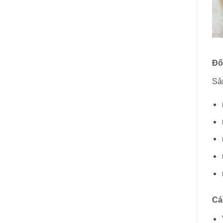
Đố
Sả
Cá