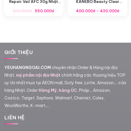
Repair Veil AFC 30g Nhật
KANEBO Beauty Clear
Bản
Powder
Giá
Giá
Khoả
600,000
₫
550,000
₫
400,000
₫
–
430,000
₫
gốc
hiện
giá:
là:
tại
từ
600,000₫.
là:
400,0
550,000₫.
đến
430,0
GIỚI THIỆU
YEUHANGNGOAI.COM
chuyên nhận Order & Hàng nội địa
Nhật,
mỹ phẩm nội địa Nhật
chính hãng các thương hiệu TOP
uy tín nhất mua tại AEON mall, Duty free, Lotte, Amazon,... cửa
hàng Nhật. Order
Hàng Mỹ
,
hàng ÚC
, Pháp,...Amazon,
Costco, Target, Sephora, Walmart, Chemist, Coles,
WoolWorths, K-mart,...
LIÊN HỆ