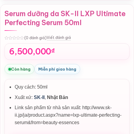
Serum dưỡng da SK-II LXP Ultimate
Perfecting Serum 50ml
Viết đánh giá
(0 đánh giá)
0
6,500,000
₫
Còn hàng
Miễn phí giao hàng
Quy cách: 50ml
Xuất xứ:
SK-II
,
Nhật Bản
Link sản phẩm từ nhà sản xuất: http://www.sk-
ii.jp/ja/product.aspx?name=lxp-ultimate-perfecting-
serum&from=beauty-essences