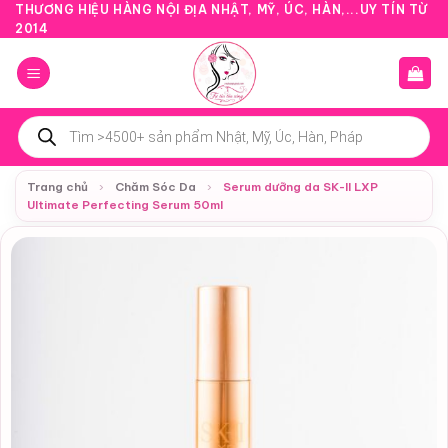
Bỏ
THƯƠNG HIỆU HÀNG NỘI ĐỊA NHẬT, MỸ, ÚC, HÀN,...UY TÍN TỪ
2014
qua
nội
dung
Tìm
kiếm
sản
phẩm
Trang chủ
›
Chăm Sóc Da
›
Serum dưỡng da SK-II LXP
Ultimate Perfecting Serum 50ml