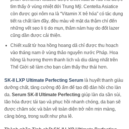
tìm thấy ở vùng nhiệt đới Trung Mỹ. Centella Asiatice
còn được gọi nôm na là “Vitamin X trẻ hóa” có tác dụng
tiết ra chất làm đầy, đều màu về mặt da thậm chí đến
những vết sẹo li ti do mụn, thâm nám hay do đốt lazer
cũng dần được cải thiện.
Chiết xuất từ hoa hồng hoang dã chỉ được thu hoạch
vào tháng nam ở vùng thảo nguyên nước Pháp. Hoa
hồng là hương thơm thanh lịch và dịu dàng nhất trên
Thế Giới sẽ làm cho bạn cảm thấy thư thái hơn.
SK-II LXP Ultimate Perfecting Serum
là huyết thanh giàu
dưỡng chất, tăng cường độ ẩm để tạo độ đàn hồi cho làn
da.
Serum SK-II Ultimate Perfecting
giúp làn da sần sùi,
lão hóa được tái tạo và phục hồi nhanh chóng, da bạn sẽ
được chăm sóc và bản vệ toàn diện trở nên mịn màng,
căng bóng, trong suốt như pha lê.