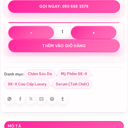
GỌI NGAY: 090 668 1579
Serum dưỡng da SK-II LXP Ultimate Perfecting Serum 50
THÊM VÀO GIỎ HÀNG
Chăm Sóc Da
Mỹ Phẩm SK-II
Danh mục:
,
,
SK-II Cao Cấp Luxury
Serum (Tinh Chất)
,
MÔ TẢ