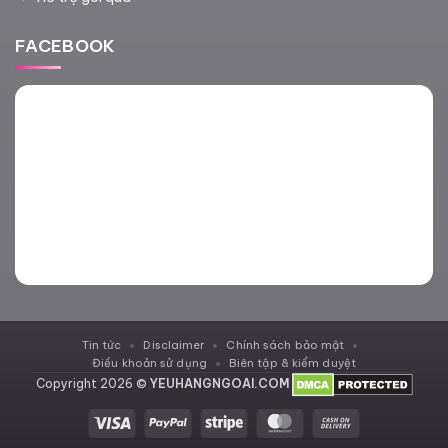
FACEBOOK
Tin tức
Disclaimer
Chính sách bảo mật
Điều khoản sử dụng
Biên tập & kiểm duyệt
Copyright 2026 ©
YEUHANGNGOAI.COM
Visa
PayPal
Stripe
MasterCard
Cash
On