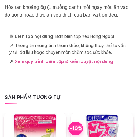
Hòa tan khoảng 6g (1 muỗng canh) mỗi ngày một lần vào
đồ uống hoặc thức ăn yêu thích của bạn và trộn đều.
📝 Biên tập nội dung:
Ban biên tập Yêu Hàng Ngoại
📌 Thông tin mang tính tham khảo, không thay thế tư vấn
y tế, da liễu hoặc chuyên môn chăm sóc sức khỏe.
🔎
Xem quy trình biên tập & kiểm duyệt nội dung
SẢN PHẨM TƯƠNG TỰ
-10%