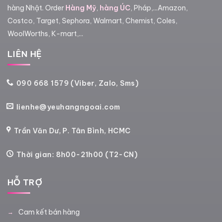
hàng Nhật. Order
Hàng Mỹ
,
hàng ÚC
, Pháp,...Amazon,
Costco, Target, Sephora, Walmart, Chemist, Coles,
WoolWorths, K-mart,...
LIÊN HỆ
090 668 1579 (Viber, Zalo, Sms)
lienhe@yeuhangngoai.com
Trần Văn Dư, P. Tân Bình, HCMC
Thời gian: 8h00-21h00 (T2-CN)
HỖ TRỢ
Cam kết bán hàng