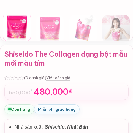
Shiseido The Collagen dạng bột mẫu
mới màu tím
Viết đánh giá
(0 đánh giá)
0
480,000
₫
₫
550,000
Giá
Giá
gốc
hiện
là:
tại
Còn hàng
Miễn phí giao hàng
550,000₫.
là:
480,000₫.
Nhà sản xuất:
Shiseido, Nhật Bản