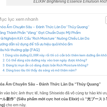
ELIXIR Brightening Essence Emulsion Ric
ục lục xem nhanh
hóa Ẩm Chuyên Sâu – Đánh Thức Làn Da “Thủy Quang”
ảng Thành Phần “Vàng” Đạt Chuẩn Dược Mỹ Phẩm
rải Nghiệm Kết Cấu “Rich Moisture” Nuông Chiều Làn Da
ướng dẫn sử dụng để tối ưu hiệu quả khóa ẩm
âu hỏi thường gặp (FAQ)
1. Dùng sữa dưỡng ELIXIR này rồi thì có cần bôi thêm kem dưỡng ẩm kh
2. Có thể dùng sữa dưỡng này vào ban ngày được không?
3. Đang bị mụn ẩn có dùng được bản Rich Moisture không?
4. Dùng bao lâu thì thấy da sáng và mờ thâm nám?
óa Ẩm Chuyên Sâu – Đánh Thức Làn Da “Thủy Quang”
n vào bức ảnh thực tế, hãng Shiseido đã vô cùng tự hào khi ư
ル新作” (Siêu phẩm mới cực hot của Elixir)
và
“光ブースト乳液”
ng)
cho em này.