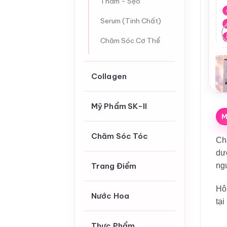
Thâm - Sẹo
Serum (Tinh Chất)
Chăm Sóc Cơ Thể
Collagen
Mỹ Phẩm SK-II
M
Chăm Sóc Tóc
Chà
dưỡ
Trang Điểm
ng
Hô
Nước Hoa
tại
Thực Phẩm