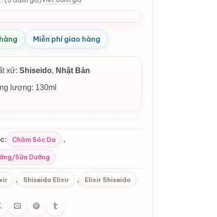
 hàng
Miễn phí giao hàng
ất xứ:
Shiseido
,
Nhật Bản
ng lượng: 130ml
c:
,
Chăm Sóc Da
ỡng/Sữa Dưỡng
,
,
xir
Shiseido Elixir
Elixir Shiseido