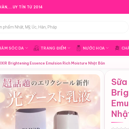
ÀN,...UY TÍN TỪ 2014
HĂM SÓC DA
TRANG ĐIỂM
NƯỚC HOA
CH
IXIR Brightening Essence Emulsion Rich Moisture Nhật Bản
Sữa
Bri
Emul
Nhậ