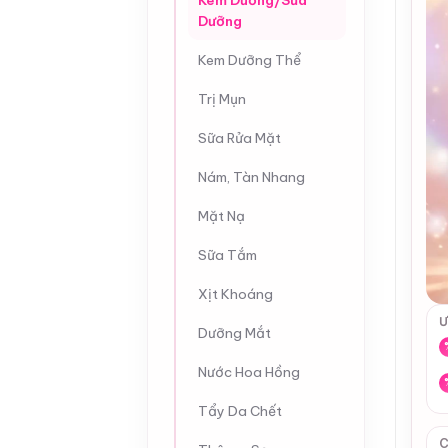
Kem Dưỡng/Sữa
Dưỡng
Kem Dưỡng Thể
Trị Mụn
Sữa Rửa Mặt
Nám, Tàn Nhang
Mặt Nạ
Sữa Tắm
Xịt Khoáng
Ư
Dưỡng Mắt
Nước Hoa Hồng
Tẩy Da Chết
C