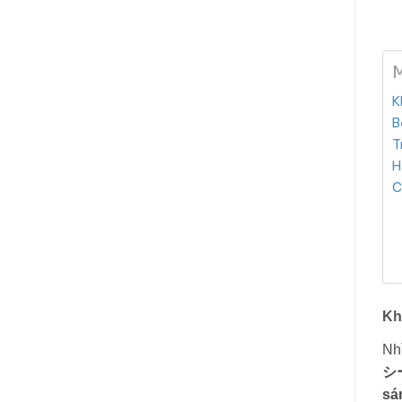
M
K
B
T
H
C
Kh
Nhì
シー
sá