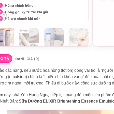
Hàng chính hãng
✓
Đóng gói kỹ trước khi gửi
✓
Hỗ trợ nhanh khi cần
✓
Ô TẢ
ĐÁNH GIÁ (0)
o các nàng, nếu nước hoa hồng (lotion) đóng vai trò là “người
ng (emulsion) chính là “chiếc chìa khóa vàng” để khóa chặt mọ
ược ra ngoài môi trường. Thiếu đi bước này, công sức dưỡng d
m nay, nhà Yêu Hàng Ngoại tiếp tục mang đến một siêu phẩm đ
 Nhật Bản:
Sữa Dưỡng ELIXIR Brightening Essence Emulsio