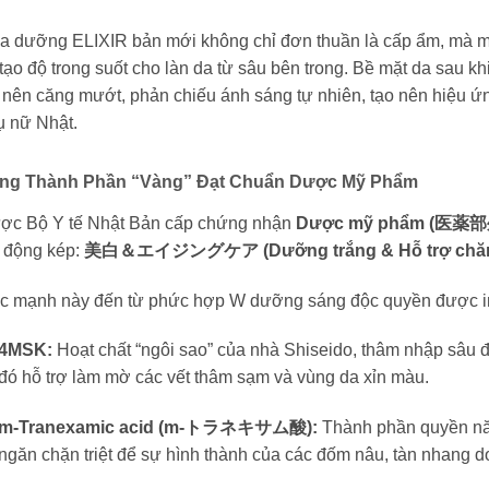
a dưỡng ELIXIR bản mới không chỉ đơn thuần là cấp ẩm, mà man
 tạo độ trong suốt cho làn da từ sâu bên trong. Bề mặt da sau
ở nên căng mướt, phản chiếu ánh sáng tự nhiên, tạo nên hiệu
ụ nữ Nhật.
ng Thành Phần “Vàng” Đạt Chuẩn Dược Mỹ Phẩm
ợc Bộ Y tế Nhật Bản cấp chứng nhận
Dược mỹ phẩm (医薬
c động kép:
美白＆エイジングケア (Dưỡng trắng & Hỗ trợ chăm 
c mạnh này đến từ phức hợp W dưỡng sáng độc quyền được in 
4MSK:
Hoạt chất “ngôi sao” của nhà Shiseido, thâm nhập sâu đ
đó hỗ trợ làm mờ các vết thâm sạm và vùng da xỉn màu.
m-Tranexamic acid (m-トラネキサム酸):
Thành phần quyền năn
ngăn chặn triệt để sự hình thành của các đốm nâu, tàn nhang do