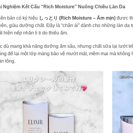
ải Nghiệm Kết Cấu “Rich Moisture” Nuông Chiều Làn Da
iên bản có ký hiệu
しっとり (Rich Moisture – Ẩm mịn)
được thi
ện, giàu dưỡng chất. Đây là “chân ái” dành cho những làn da 
t hiện nếp nhăn li ti do thiếu ẩm.
c dù mang khả năng dưỡng ẩm sâu, nhưng chất sữa lại lướt trê
óng để lại một lớp màng bảo vệ mướt mát, mềm mại mà không h
n lông.