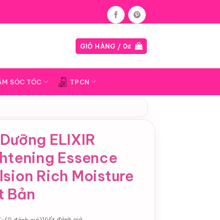
Blog
GIỎ HÀNG /
0
₫
ĂM SÓC TÓC
TPCN
 Dưỡng ELIXIR
ghtening Essence
sion Rich Moisture
t Bản
Viết đánh giá
(0 đánh giá)