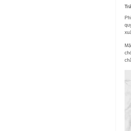
Tr
Ph
quy
xuấ
Mặ
ch
châ