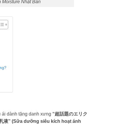
h Moisture Nhật Bản
ông?
u ái dành tặng danh xưng
“超話題のエリク
 (Sữa dưỡng siêu kích hoạt ánh