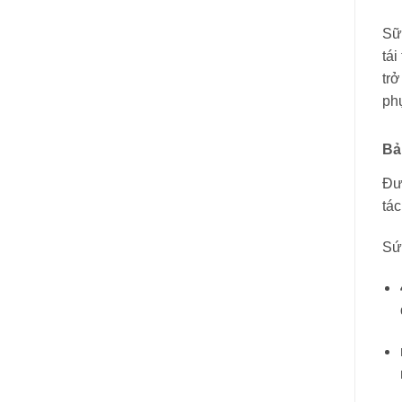
Sữ
tái
tr
ph
Bả
Đư
tá
Sứ