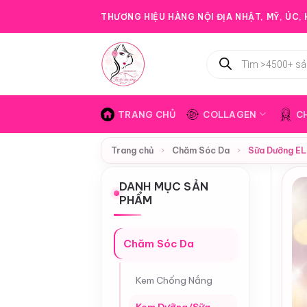
Bỏ
THƯƠNG HIỆU HÀNG NỘI ĐỊA NHẬT, MỸ, ÚC, H
qua
nội
Tìm
dung
kiếm
sản
phẩm
TRANG CHỦ
COLLAGEN
C
Trang chủ
›
Chăm Sóc Da
›
Sữa Dưỡng EL
DANH MỤC SẢN
PHẨM
Chăm Sóc Da
Kem Chống Nắng