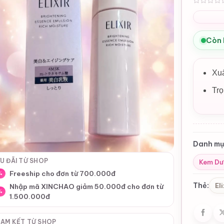
0
Còn
Xu
Trọ
Danh mụ
U ĐÃI TỪ SHOP
Kem Dư
Freeship cho đơn từ 700.000đ
%
Thẻ:
Eli
Nhập mã XINCHAO giảm 50.000đ cho đơn từ
%
1.500.000đ
AM KẾT TỪ SHOP