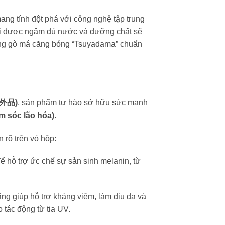
g tính đột phá với công nghệ tập trung
 khi được ngậm đủ nước và dưỡng chất sẽ
 ứng gò má căng bóng “Tsuyadama” chuẩn
部外品)
, sản phẩm tự hào sở hữu sức mạnh
sóc lão hóa)
.
rõ trên vỏ hộp:
ể hỗ trợ ức chế sự sản sinh melanin, từ
g giúp hỗ trợ kháng viêm, làm dịu da và
 tác động từ tia UV.