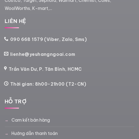
Costco, Target, Sephora, Walmart, Chemist, Coles,
WoolWorths, K-mart,...
LIÊN HỆ
090 668 1579 (Viber, Zalo, Sms)
lienhe@yeuhangngoai.com
Trần Văn Dư, P. Tân Bình, HCMC
Thời gian: 8h00-21h00 (T2-CN)
HỖ TRỢ
Cam kết bán hàng
Hướng dẫn thanh toán