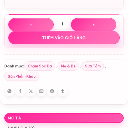
Sữa tắm gội tạo bọt cho bé Arau Baby Nhật Bản số lượng
THÊM VÀO GIỎ HÀNG
Chăm Sóc Da
Mẹ & Bé
Sữa Tắm
Danh mục:
,
,
,
Sản Phẩm Khác
MÔ TẢ