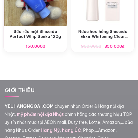
Sữa rửa mặt Shiseido
Nước hoa hồng Shiseido
Perfect Whip Senka 120g
Elixir Whitening Clear
Lotion 170ml
Giá
Giá
150,000
₫
900,000
₫
850,000
₫
gốc
hiện
là:
tại
900,000₫.
là:
850,0
GIỚI THIỆU
YEUHANGNGOAI.COM
chuyên nhận Order & Hàng nội địa
Nhật,
mỹ phẩm nội địa Nhật
chính hãng các thương hiệu TOP
uy tín nhất mua tại AEON mall, Duty free, Lotte, Amazon,... cửa
hàng Nhật. Order
Hàng Mỹ
,
hàng ÚC
, Pháp,...Amazon,