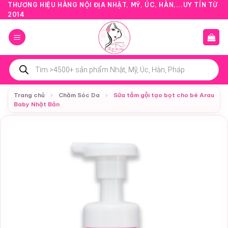
Bỏ
THƯƠNG HIỆU HÀNG NỘI ĐỊA NHẬT, MỸ, ÚC, HÀN,...UY TÍN TỪ
2014
qua
nội
dung
Tìm
kiếm
sản
phẩm
Trang chủ
›
Chăm Sóc Da
›
Sữa tắm gội tạo bọt cho bé Arau
Baby Nhật Bản