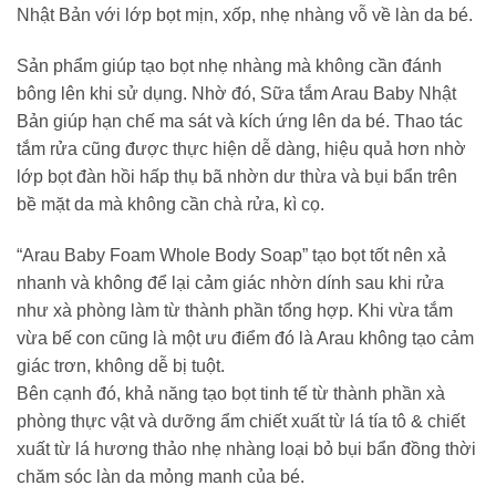
Nhật Bản với lớp bọt mịn, xốp, nhẹ nhàng vỗ về làn da bé.
Sản phẩm giúp tạo bọt nhẹ nhàng mà không cần đánh
bông lên khi sử dụng. Nhờ đó, Sữa tắm Arau Baby Nhật
Bản giúp hạn chế ma sát và kích ứng lên da bé. Thao tác
tắm rửa cũng được thực hiện dễ dàng, hiệu quả hơn nhờ
lớp bọt đàn hồi hấp thụ bã nhờn dư thừa và bụi bẩn trên
bề mặt da mà không cần chà rửa, kì cọ.
“Arau Baby Foam Whole Body Soap” tạo bọt tốt nên xả
nhanh và không để lại cảm giác nhờn dính sau khi rửa
như xà phòng làm từ thành phần tổng hợp. Khi vừa tắm
vừa bế con cũng là một ưu điểm đó là Arau không tạo cảm
giác trơn, không dễ bị tuột.
Bên cạnh đó, khả năng tạo bọt tinh tế từ thành phần xà
phòng thực vật và dưỡng ẩm chiết xuất từ ​​lá tía tô & chiết
xuất từ ​​lá hương thảo nhẹ nhàng loại bỏ bụi bẩn đồng thời
chăm sóc làn da mỏng manh của bé.