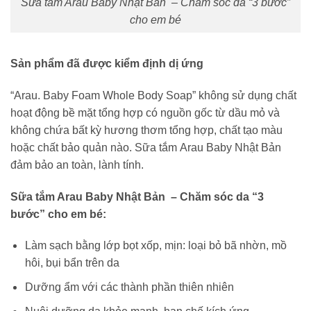
Sữa tắm Arau Baby Nhật Bản – Chăm sóc da “3 bước”
cho em bé
Sản phẩm đã được kiểm định dị ứng
“Arau. Baby Foam Whole Body Soap” không sử dụng chất
hoạt động bề mặt tổng hợp có nguồn gốc từ dầu mỏ và
không chứa bất kỳ hương thơm tổng hợp, chất tạo màu
hoặc chất bảo quản nào. Sữa tắm Arau Baby Nhật Bản
đảm bảo an toàn, lành tính.
Sữa tắm Arau Baby Nhật Bản – Chăm sóc da “3
bước” cho em bé:
Làm sạch bằng lớp bọt xốp, mịn: loại bỏ bã nhờn, mồ
hôi, bụi bẩn trên da
Dưỡng ẩm với các thành phần thiên nhiên