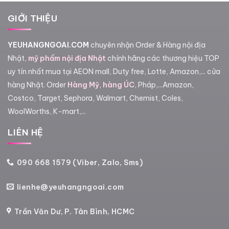
GIỚI THIỆU
YEUHANGNGOAI.COM
chuyên nhận Order & Hàng nội địa
Nhật,
mỹ phẩm nội địa Nhật
chính hãng các thương hiệu TOP
uy tín nhất mua tại AEON mall, Duty free, Lotte, Amazon,... cửa
hàng Nhật. Order
Hàng Mỹ
,
hàng ÚC
, Pháp,...Amazon,
Costco, Target, Sephora, Walmart, Chemist, Coles,
WoolWorths, K-mart,...
LIÊN HỆ
090 668 1579 (Viber, Zalo, Sms)
lienhe@yeuhangngoai.com
Trần Văn Dư, P. Tân Bình, HCMC