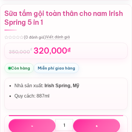
Sữa tắm gội toàn thân cho nam Irish
Spring 5 in 1
Viết đánh giá
(0 đánh giá)
0
320,000
₫
₫
350,000
Giá
Giá
gốc
hiện
là:
tại
Còn hàng
Miễn phí giao hàng
350,000₫.
là:
320,000₫.
Nhà sản xuất:
Irish Spring, Mỹ
Quy cách: 887ml
Sữa tắm gội toàn thân cho nam Irish Spring 5 in 1 số lượng