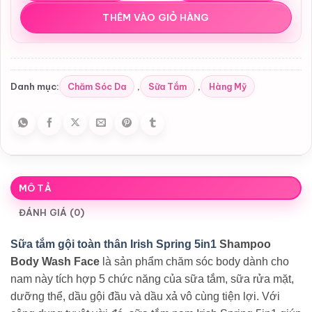
THÊM VÀO GIỎ HÀNG
Chăm Sóc Da
Sữa Tắm
Hàng Mỹ
Danh mục:
,
,
MÔ TẢ
ĐÁNH GIÁ (0)
Sữa tắm gội toàn thân Irish Spring 5in1
Shampoo
Body Wash Face
là sản phẩm chăm sóc body dành cho
nam này tích hợp 5 chức năng của sữa tắm, sữa rửa mặt,
dưỡng thể, dầu gội đầu và dầu xả vô cùng tiện lợi. Với