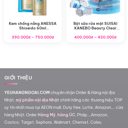
Kem chống nắng ANESSA
Bột sữa rửa mặt SUISAI
Shiseido 60ml
KANEBO Beauty Clear
SPF50+/PA++++ nội địa
Powder
Khoảng
Khoả
390,000
Nhật
₫
–
750,000
₫
400,000
₫
–
430,000
₫
giá:
giá:
từ
từ
390,000₫
400,0
đến
đến
750,000₫
430,0
GIỚI THIỆU
YEUHANGNGOAI.COM
chuyên nhận Order & Hàng nội địa
Nhật,
mỹ phẩm nội địa Nhật
chính hãng các thương hiệu TOP
uy tín nhất mua tại AEON mall, Duty free, Lotte, Amazon,... cửa
hàng Nhật. Order
Hàng Mỹ
,
hàng ÚC
, Pháp,...Amazon,
Costco, Target, Sephora, Walmart, Chemist, Coles,