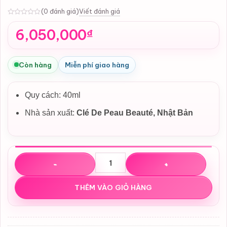
Viết đánh giá
(0 đánh giá)
0
6,050,000
₫
Còn hàng
Miễn phí giao hàng
Quy cách: 40ml
Nhà sản xuất:
Clé De Peau Beauté,
Nhật Bản
Tinh chất dưỡng trắng da Clé De Peau Beaute Brighteni
THÊM VÀO GIỎ HÀNG