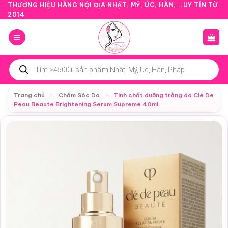
Bỏ
THƯƠNG HIỆU HÀNG NỘI ĐỊA NHẬT, MỸ, ÚC, HÀN,...UY TÍN TỪ
2014
qua
nội
dung
Tìm
kiếm
sản
phẩm
Trang chủ
›
Chăm Sóc Da
›
Tinh chất dưỡng trắng da Clé De
Peau Beaute Brightening Serum Supreme 40ml