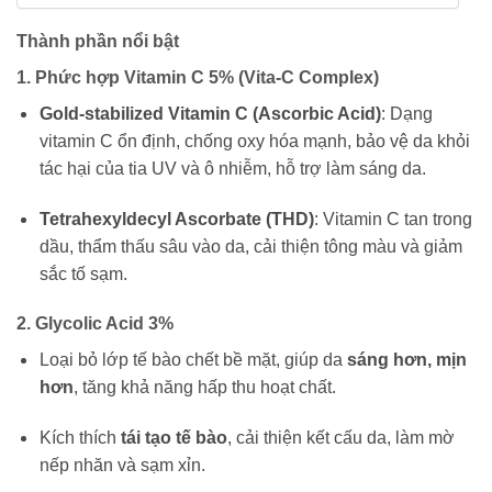
Thành phần nổi bật
1. Phức hợp Vitamin C 5% (Vita-C Complex)
Gold-stabilized Vitamin C (Ascorbic Acid)
: Dạng
vitamin C ổn định, chống oxy hóa mạnh, bảo vệ da khỏi
tác hại của tia UV và ô nhiễm, hỗ trợ làm sáng da.
Tetrahexyldecyl Ascorbate (THD)
: Vitamin C tan trong
dầu, thẩm thấu sâu vào da, cải thiện tông màu và giảm
sắc tố sạm.
2. Glycolic Acid 3%
Loại bỏ lớp tế bào chết bề mặt, giúp da
sáng hơn, mịn
hơn
, tăng khả năng hấp thu hoạt chất.
Kích thích
tái tạo tế bào
, cải thiện kết cấu da, làm mờ
nếp nhăn và sạm xỉn.