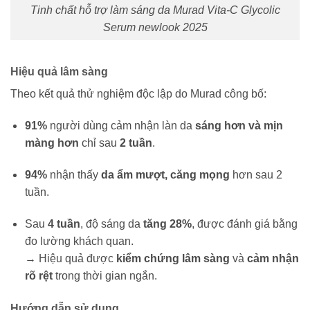
Tinh chất hỗ trợ làm sáng da Murad Vita-C Glycolic
Serum newlook 2025
Hiệu quả lâm sàng
Theo kết quả thử nghiệm độc lập do Murad công bố:
91%
người dùng cảm nhận làn da
sáng hơn và mịn
màng hơn
chỉ sau
2 tuần
.
94%
nhận thấy
da ẩm mượt, căng mọng
hơn sau 2
tuần.
Sau
4 tuần
, độ sáng da
tăng 28%
, được đánh giá bằng
đo lường khách quan.
→ Hiệu quả được
kiểm chứng lâm sàng
và
cảm nhận
rõ rệt
trong thời gian ngắn.
Hướng dẫn sử dụng