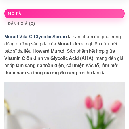
MÔ TẢ
ĐÁNH GIÁ (0)
Murad Vita-C Glycolic Serum
là sản phẩm đột phá trong
dòng dưỡng sáng da của
Murad
, được nghiên cứu bởi
bác sĩ da liễu
Howard Murad
. Sản phẩm kết hợp giữa
Vitamin C ổn định
và
Glycolic Acid (AHA)
, mang đến giải
pháp
làm sáng da toàn diện
,
cải thiện sắc tố
,
làm mờ
thâm nám
và
tăng cường độ rạng rỡ
cho làn da.