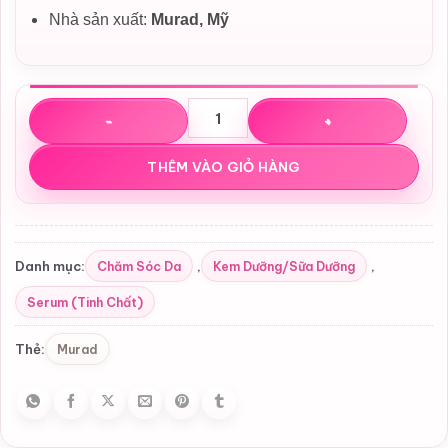
Nhà sản xuất:
Murad, Mỹ
Tinh chất hỗ trợ làm sáng da Murad Vita-C Glycolic Ser
THÊM VÀO GIỎ HÀNG
Chăm Sóc Da
Kem Dưỡng/Sữa Dưỡng
Danh mục:
,
,
Serum (Tinh Chất)
Murad
Thẻ: