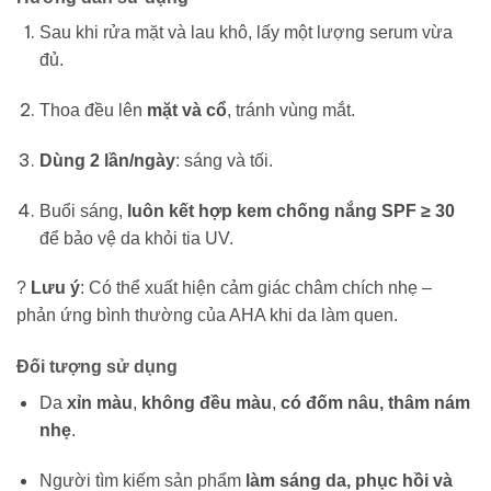
Sau khi rửa mặt và lau khô, lấy một lượng serum vừa
đủ.
Thoa đều lên
mặt và cổ
, tránh vùng mắt.
Dùng 2 lần/ngày
: sáng và tối.
Buổi sáng,
luôn kết hợp kem chống nắng SPF ≥ 30
để bảo vệ da khỏi tia UV.
?
Lưu ý
: Có thể xuất hiện cảm giác châm chích nhẹ –
phản ứng bình thường của AHA khi da làm quen.
Đối tượng sử dụng
Da
xỉn màu
,
không đều màu
,
có đốm nâu, thâm nám
nhẹ
.
Người tìm kiếm sản phẩm
làm sáng da, phục hồi và