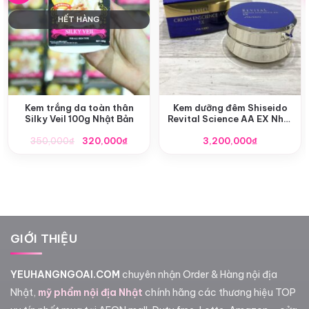
HẾT HÀNG
Kem trắng da toàn thân
Kem dưỡng đêm Shiseido
Silky Veil 100g Nhật Bản
Revital Science AA EX Nhật
Bản
Giá
Giá
350,000
₫
320,000
₫
3,200,000
₫
gốc
hiện
là:
tại
350,000₫.
là:
320,000₫.
GIỚI THIỆU
YEUHANGNGOAI.COM
chuyên nhận Order & Hàng nội địa
Nhật,
mỹ phẩm nội địa Nhật
chính hãng các thương hiệu TOP