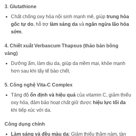
3. Glutathione
Chất chống oxy hóa nội sinh mạnh mẽ, giúp
trung hòa
gốc tự do
, hỗ trợ
làm sáng da
và
ngăn ngừa lão hóa
sớm
.
4. Chiết xuất Verbascum Thapsus (thảo bản bông
vàng)
Dưỡng ẩm, làm dịu da, giúp da mềm mại, khỏe mạnh
hơn sau khi tẩy tế bào chết.
5. Công nghệ Vita-C Complex
Tăng độ
ổn định và hiệu quả
của vitamin C, giảm thiểu
oxy hóa, đảm bảo hoạt chất giữ được
hiệu lực tối đa
khi tiếp xúc với da.
Công dụng chính
Làm sáng và đều màu da
: Giảm thiểu thâm nám, tàn