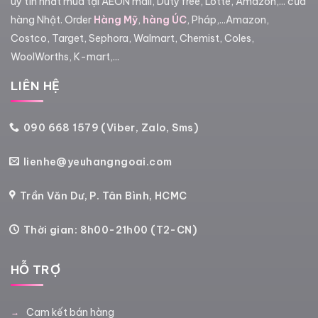
uy tín nhất mua tại AEON mall, Duty free, Lotte, Amazon,... cửa
hàng Nhật. Order
Hàng Mỹ
,
hàng ÚC
, Pháp,...Amazon,
Costco, Target, Sephora, Walmart, Chemist, Coles,
WoolWorths, K-mart,...
LIÊN HỆ
090 668 1579 (Viber, Zalo, Sms)
lienhe@yeuhangngoai.com
Trần Văn Dư, P. Tân Bình, HCMC
Thời gian: 8h00-21h00 (T2-CN)
HỖ TRỢ
Cam kết bán hàng