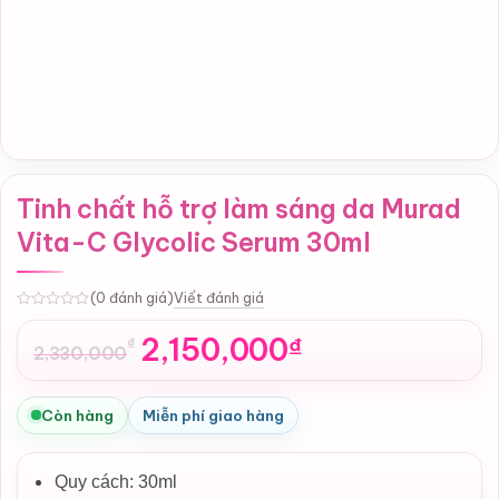
Tinh chất hỗ trợ làm sáng da Murad
Vita-C Glycolic Serum 30ml
Viết đánh giá
(0 đánh giá)
0
2,150,000
₫
₫
2,330,000
Giá
Giá
gốc
hiện
là:
tại
Còn hàng
Miễn phí giao hàng
2,330,000₫.
là:
2,150,000₫.
Quy cách: 30ml