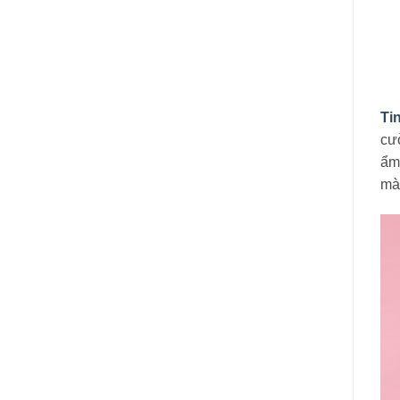
Ti
cườ
ẩm 
mà