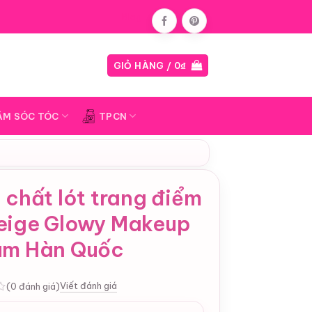
Blog
GIỎ HÀNG /
0
₫
ĂM SÓC TÓC
TPCN
 chất lót trang điểm
eige Glowy Makeup
um Hàn Quốc
Viết đánh giá
(0 đánh giá)