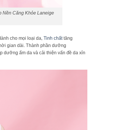
ớp Nền Căng Khỏe Laneige
ành cho mọi loại da,
Tinh chất
tăng
thời gian dài. Thành phần dưỡng
p dưỡng ẩm da và cải thiện vấn đề da xỉn