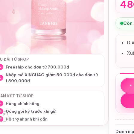
48
Còn
Dun
Xu
U ĐÃI TỪ SHOP
Freeship cho đơn từ 700.000đ
%
Nhập mã XINCHAO giảm 50.000đ cho đơn từ
%
1.500.000đ
Tinh 
AM KẾT TỪ SHOP
Hàng chính hãng
✓
Đóng gói kỹ trước khi gửi
✓
Hỗ trợ nhanh khi cần
✓
Danh mụ