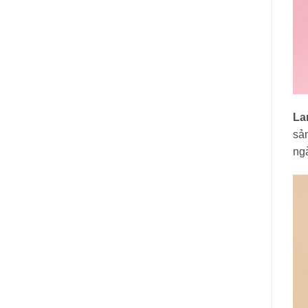
La
sả
ngà