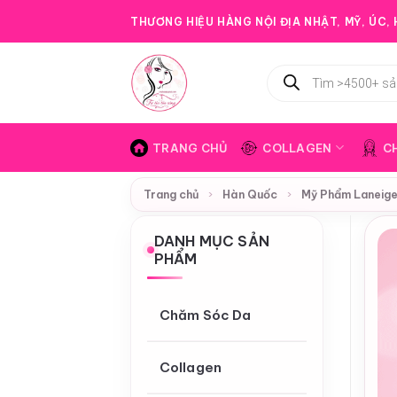
Bỏ
THƯƠNG HIỆU HÀNG NỘI ĐỊA NHẬT, MỸ, ÚC, H
qua
nội
Tìm
dung
kiếm
sản
phẩm
TRANG CHỦ
COLLAGEN
C
Trang chủ
›
Hàn Quốc
›
Mỹ Phẩm Laneig
DANH MỤC SẢN
PHẨM
Chăm Sóc Da
Collagen