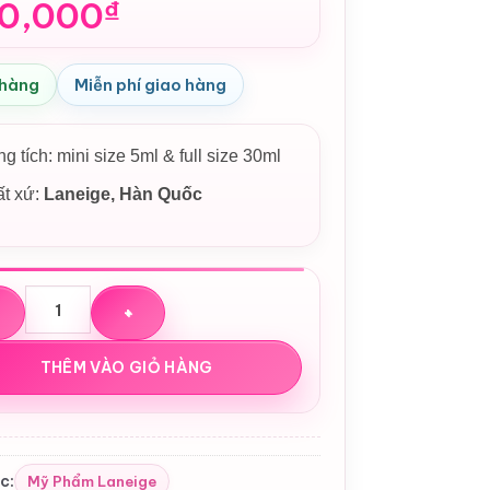
0,000
₫
 hàng
Miễn phí giao hàng
g tích: mini size 5ml & full size 30ml
ất xứ:
Laneige, Hàn Quốc
chất lót trang điểm Laneige Glowy Makeup Serum Hàn Quốc s
THÊM VÀO GIỎ HÀNG
c:
Mỹ Phẩm Laneige