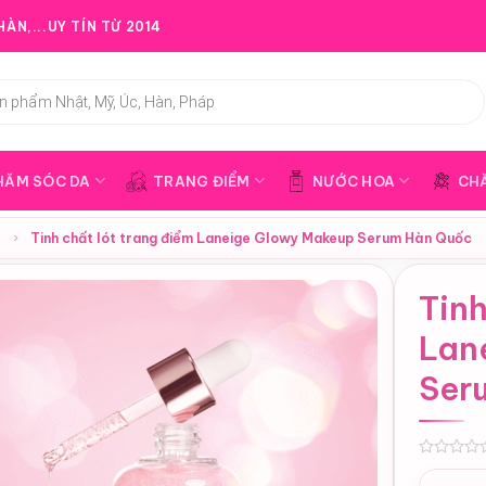
ÀN,...UY TÍN TỪ 2014
HĂM SÓC DA
TRANG ĐIỂM
NƯỚC HOA
CH
e
›
Tinh chất lót trang điểm Laneige Glowy Makeup Serum Hàn Quốc
Tinh
Lan
Ser
0