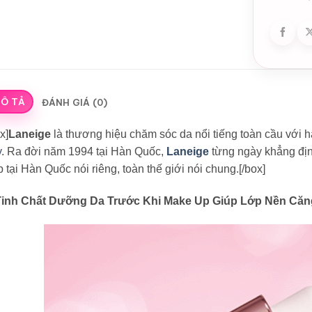
Ô TẢ
ĐÁNH GIÁ (0)
x]
Laneige
là thương hiệu chăm sóc da nổi tiếng toàn cầu với h
y
. Ra đời năm 1994 tại Hàn Quốc,
Laneige
từng ngày khẳng định
 tại Hàn Quốc nói riêng, toàn thế giới nói chung.[/box]
Tinh Chất Dưỡng Da Trước Khi Make Up Giúp Lớp Nền Că