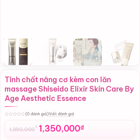
Tinh chất nâng cơ kèm con lăn
massage Shiseido Elixir Skin Care By
Age Aesthetic Essence
Viết đánh giá
(0 đánh giá)
0
1,350,000
₫
₫
1,390,000
Giá
Giá
gốc
hiện