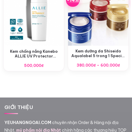
-14%
Kem dưỡng da Shiseido
Kem chống nắng Kanebo
Aqualabel 5 trong 1 Special
ALLIE UV Protector
Gel Cream Oil (Moist)
SPF50+/PA++++
Khoả
380,000
₫
–
600,000
₫
500,000
₫
giá:
từ
380,0
đến
600,0
GIỚI THIỆU
YEUHANGNGOAI.COM
chuyên nhận Order & Hàng nội địa
Nhật,
mỹ phẩm nội địa Nhật
chính hãng các thương hiệu TOP