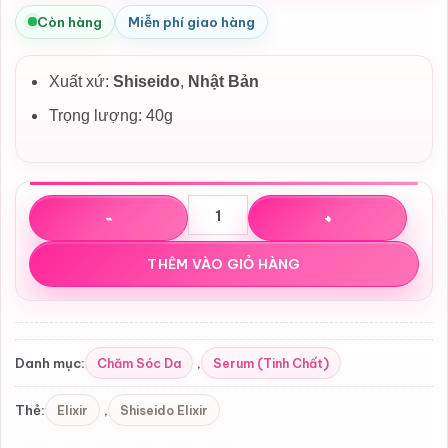
là:
tại
Còn hàng
Miễn phí giao hàng
1,390,000₫.
là:
1,350,000₫.
Xuất xứ:
Shiseido
,
Nhật Bản
Trọng lượng: 40g
Tinh chất nâng cơ kèm con lăn massage Shiseido Elixir S
THÊM VÀO GIỎ HÀNG
Chăm Sóc Da
Serum (Tinh Chất)
Danh mục:
,
Elixir
Shiseido Elixir
Thẻ:
,