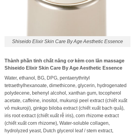
Shiseido Elixir Skin Care By Age Aesthetic Essence
Thành phần tinh chất nâng cơ kèm con lăn massage
Shiseido Elixir Skin Care By Age Aesthetic Essence
Water, ethanol, BG, DPG, pentaerythrityl
tetraethylhexanoate, dimethicone, glycerin, hydrogenated
polydecene, behenyl alcohol, xanthan gum, tocopherol
acetate, caffeine, inositol, mukuroji peel extract (chiết xuất
vỏ mukuroji), ginkgo biloba extract (chiết xuất bạch quả),
iris root extract (chiết xuất rễ iris), corn rhizome extract
(chiết xuất corn rhizome), Water-soluble collagen,
hydrolyzed yeast, Dutch glycerol leaf / stem extract,