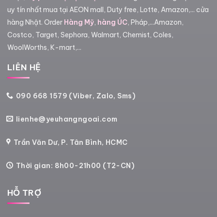
uy tín nhất mua tại AEON mall, Duty free, Lotte, Amazon,... cửa
hàng Nhật. Order
Hàng Mỹ
,
hàng ÚC
, Pháp,...Amazon,
Costco, Target, Sephora, Walmart, Chemist, Coles,
WoolWorths, K-mart,...
LIÊN HỆ
090 668 1579 (Viber, Zalo, Sms)
lienhe@yeuhangngoai.com
Trần Văn Dư, P. Tân Bình, HCMC
Thời gian: 8h00-21h00 (T2-CN)
HỖ TRỢ