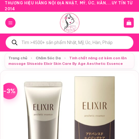
Bỏ
THƯƠNG HIỆU HÀNG NỘI ĐỊA NHẬT, MỸ, ÚC, HÀN,...UY TÍN TỪ
2014
qua
nội
dung
Tìm
kiếm
sản
phẩm
Trang chủ
›
Chăm Sóc Da
›
Tinh chất nâng cơ kèm con lăn
massage Shiseido Elixir Skin Care By Age Aesthetic Essence
-3%