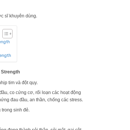
ợc sĩ khuyên dùng.
ength
rength
 Strength
ịp tim và đột qụy.
đầu, co cứng cơ, rối loạn các hoạt động
hứng đau đầu, an thần, chống các stress.
 trong sinh đẻ.
g đọng thành sỏi thận, sỏi mật, gai cột