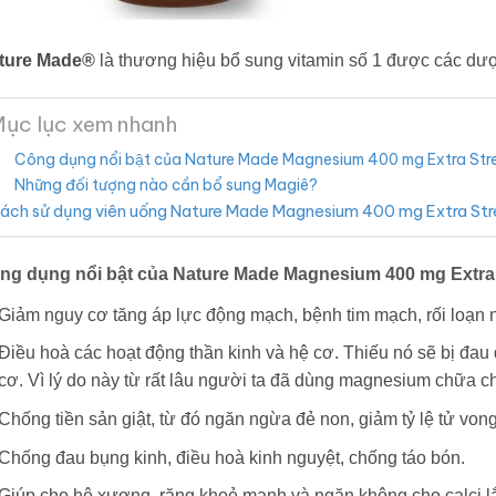
ture Made®
là thương hiệu bổ sung vitamin số 1 được các dư
ục lục xem nhanh
Công dụng nổi bật của Nature Made Magnesium 400 mg Extra Str
Những đối tượng nào cần bổ sung Magiê?
ách sử dụng viên uống Nature Made Magnesium 400 mg Extra St
ng dụng nổi bật của Nature Made Magnesium 400 mg Extra
Giảm nguy cơ tăng áp lực động mạch, bệnh tim mạch, rối loạn nh
Điều hoà các hoạt động thần kinh và hệ cơ. Thiếu nó sẽ bị đau 
cơ. Vì lý do này từ rất lâu người ta đã dùng magnesium chữa c
Chống tiền sản giật, từ đó ngăn ngừa đẻ non, giảm tỷ lệ tử vong
Chống đau bụng kinh, điều hoà kinh nguyệt, chống táo bón.
Giúp cho hệ xương, răng khoẻ mạnh và ngăn không cho calci lắn