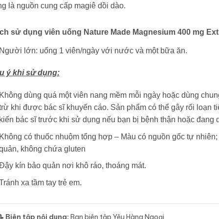
ng là nguồn cung cấp magiê dồi dào.
ch sử dụng viên uống Nature Made Magnesium 400 mg Ext
Người lớn: uống 1 viên/ngày với nước và một bữa ăn.
u ý khi sử dụng:
Không dùng quá một viên nang mềm mỗi ngày hoặc dùng chung
trừ khi được bác sĩ khuyến cáo. Sản phẩm có thể gây rối loạn 
kiến bác sĩ trước khi sử dụng nếu bạn bị bệnh thận hoặc đang 
Không có thuốc nhuộm tổng hợp – Màu có nguồn gốc tự nhiên;
quản, không chứa gluten
Đậy kín bảo quản nơi khô ráo, thoáng mát.
Tránh xa tầm tay trẻ em.
📝 Biên tập nội dung:
Ban biên tập Yêu Hàng Ngoại