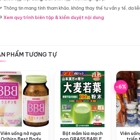
📌 Thông tin mang tính tham khảo, không thay thế tư vấn y tế, da 
🔎
Xem quy trình biên tập & kiểm duyệt nội dung
ẢN PHẨM TƯƠNG TỰ
-6%
+
+
+
Viên uống nở ngực
Bột mầm lúa mạch
Viên uốn
Orihiro Best Body
non GRASS BARLEY
triển 