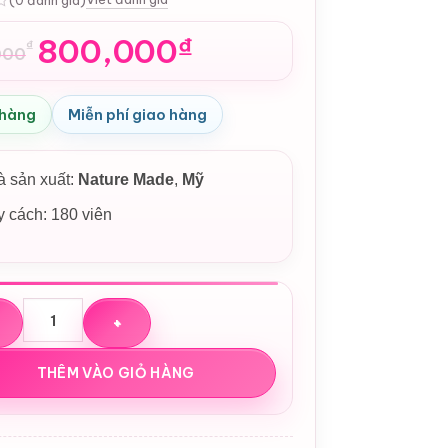
800,000
₫
₫
000
n
 hàng
Miễn phí giao hàng
,000₫.
,000₫.
 sản xuất:
Nature Made
,
Mỹ
 cách: 180 viên
uống bổ sung Magie Nature Made Extra Strength Magnesium
THÊM VÀO GIỎ HÀNG