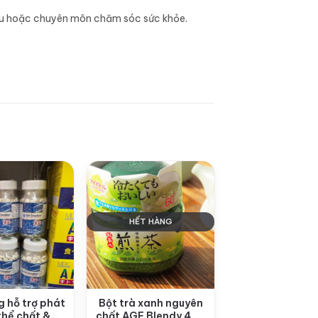
liễu hoặc chuyên môn chăm sóc sức khỏe.
HẾT HÀNG
+
g hỗ trợ phát
Bột trà xanh nguyên
thể chất &
chất AGF Blendy 48g