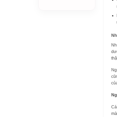
Nh
Nh
dư
th
Ngư
cũn
củ
Ng
Các
màu