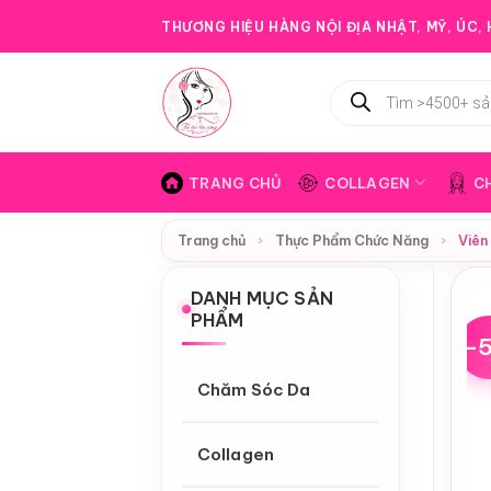
Bỏ
THƯƠNG HIỆU HÀNG NỘI ĐỊA NHẬT, MỸ, ÚC, H
qua
nội
Tìm
dung
kiếm
sản
phẩm
TRANG CHỦ
COLLAGEN
C
Trang chủ
›
Thực Phẩm Chức Năng
›
Viên
DANH MỤC SẢN
PHẨM
-
Chăm Sóc Da
Collagen