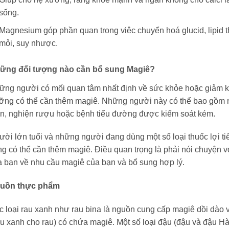
sống.
Magnesium góp phần quan trong việc chuyển hoá glucid, lipid
mỏi, suy nhược.
ững đối tượng nào cần bổ sung Magiê?
ững người có mối quan tâm nhất định về sức khỏe hoặc giảm kh
ỡng có thể cần thêm magiê. Những người này có thể bao gồm n
ận, nghiện rượu hoặc bệnh tiểu đường được kiểm soát kém.
ời lớn tuổi và những người đang dùng một số loại thuốc lợi tiể
g có thể cần thêm magiê. Điều quan trọng là phải nói chuyện 
a bạn về nhu cầu magiê của bạn và bổ sung hợp lý.
uồn thực phẩm
 loại rau xanh như rau bina là nguồn cung cấp magiê dồi dào vì
 xanh cho rau) có chứa magiê. Một số loại đậu (đậu và đậu Hà 