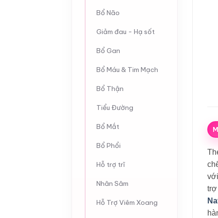
Bổ Não
Giảm đau - Hạ sốt
Bổ Gan
Bổ Máu & Tim Mạch
Bổ Thận
Tiểu Đường
Bổ Mắt
M
Bổ Phổi
Th
Hỗ trợ trĩ
chế
với
Nhân Sâm
trợ
Na
Hỗ Trợ Viêm Xoang
hà