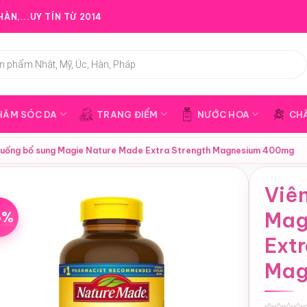
ÀN,...UY TÍN TỪ 2014
HĂM SÓC DA
TRANG ĐIỂM
NƯỚC HOA
CH
 uống bổ sung Magie Nature Made Extra Strength Magnesium 400mg
Viê
5%
Mag
Extr
Mag