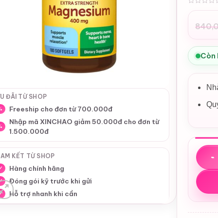
0
840,
Giá
Giá
gốc
hiệ
là:
tại
Còn
840
là:
800
Nhà
U ĐÃI TỪ SHOP
Quy
Freeship cho đơn từ 700.000đ
%
Nhập mã XINCHAO giảm 50.000đ cho đơn từ
%
1.500.000đ
Viên 
AM KẾT TỪ SHOP
Hàng chính hãng
✓
Đóng gói kỹ trước khi gửi
✓
Hỗ trợ nhanh khi cần
✓