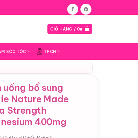
Blog
GIỎ HÀNG /
0
₫
ĂM SÓC TÓC
TPCN
n uống bổ sung
ie Nature Made
a Strength
nesium 400mg
Viết đánh giá
(0 đánh giá)