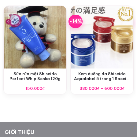
-14%
Sữa rửa mặt Shiseido
Kem dưỡng da Shiseido
Perfect Whip Senka 120g
Aqualabel 5 trong 1 Special
Gel Cream Oil (Moist)
Khoả
150,000
₫
380,000
₫
–
600,000
₫
giá:
từ
380,0
đến
600,0
GIỚI THIỆU