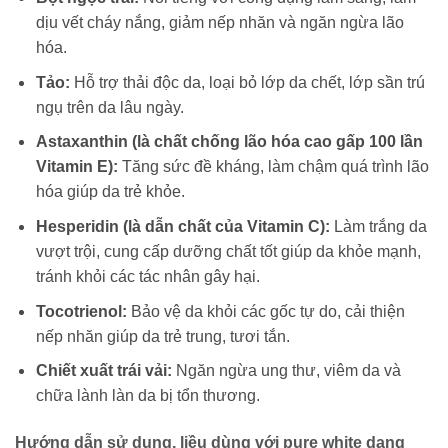
dịu vết cháy nắng, giảm nếp nhăn và ngăn ngừa lão
hóa.
Tảo:
Hỗ trợ thải độc da, loại bỏ lớp da chết, lớp sần trú
ngụ trên da lâu ngày.
Astaxanthin (là chất chống lão hóa cao gấp 100 lần
Vitamin E):
Tăng sức đề kháng, làm chậm quá trình lão
hóa giúp da trẻ khỏe.
Hesperidin (là dẫn chất của Vitamin C):
Làm trắng da
vượt trội, cung cấp dưỡng chất tốt giúp da khỏe mạnh,
tránh khỏi các tác nhân gây hại.
Tocotrienol:
Bảo vệ da khỏi các gốc tự do, cải thiện
nếp nhăn giúp da trẻ trung, tươi tắn.
Chiết xuất trái vải:
Ngăn ngừa ung thư, viêm da và
chữa lành làn da bị tổn thương.
Hướng dẫn sử dụng, liều dùng với pure white dạng