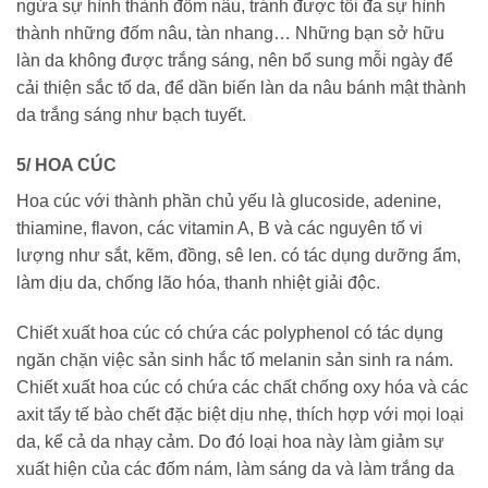
ngừa sự hình thành đốm nâu, tránh được tối đa sự hình
thành những đốm nâu, tàn nhang… Những bạn sở hữu
làn da không được trắng sáng, nên bổ sung mỗi ngày để
cải thiện sắc tố da, để dần biến làn da nâu bánh mật thành
da trắng sáng như bạch tuyết.
5/ HOA CÚC
Hoa cúc với thành phần chủ yếu là glucoside, adenine,
thiamine, flavon, các vitamin A, B và các nguyên tố vi
lượng như sắt, kẽm, đồng, sê len. có tác dụng dưỡng ẩm,
làm dịu da, chống lão hóa, thanh nhiệt giải độc.
Chiết xuất hoa cúc có chứa các polyphenol có tác dụng
ngăn chặn việc sản sinh hắc tố melanin sản sinh ra nám.
Chiết xuất hoa cúc có chứa các chất chống oxy hóa và các
axit tẩy tế bào chết đặc biệt dịu nhẹ, thích hợp với mọi loại
da, kể cả da nhạy cảm. Do đó loại hoa này làm giảm sự
xuất hiện của các đốm nám, làm sáng da và làm trắng da