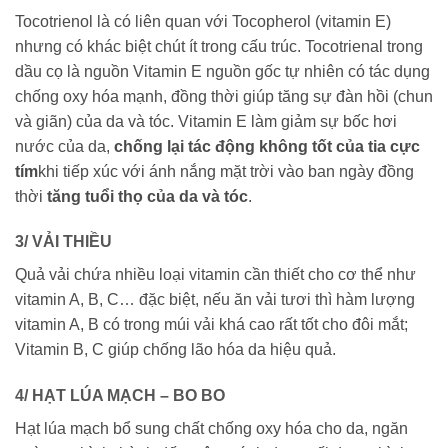
Tocotrienol là có liên quan với Tocopherol (vitamin E)
nhưng có khác biệt chút ít trong cấu trúc. Tocotrienal trong
dầu cọ là nguồn Vitamin E nguồn gốc tự nhiên có tác dụng
chống oxy hóa mạnh, đồng thời giúp tăng sự đàn hồi (chun
và giãn) của da và tóc. Vitamin E làm giảm sự bốc hơi
nước của da,
chống lại tác động không tốt của tia cực
tím
khi tiếp xúc với ánh nắng mặt trời vào ban ngày đồng
thời
tăng tuổi thọ của da và tóc
.
3/ VẢI THIỀU
Quả vải chứa nhiều loại vitamin cần thiết cho cơ thể như
vitamin A, B, C… đặc biệt, nếu ăn vải tươi thì hàm lượng
vitamin A, B có trong múi vải khá cao rất tốt cho đôi mắt;
Vitamin B, C giúp chống lão hóa da hiệu quả.
4/ HẠT LÚA MẠCH – BO BO
Hạt lúa mạch bổ sung chất chống oxy hóa cho da, ngăn