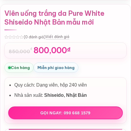
Viên uống trắng da Pure White
Shiseido Nhật Bản mẫu mới
Viết đánh giá
(0 đánh giá)
0
800,000
₫
₫
850,000
Giá
Giá
gốc
hiện
là:
tại
Còn hàng
Miễn phí giao hàng
850,000₫.
là:
800,000₫.
Quy cách: Dạng viên, hộp 240 viên
Nhà sản xuất:
Shiseido, Nhật Bản
GỌI NGAY: 090 668 1579