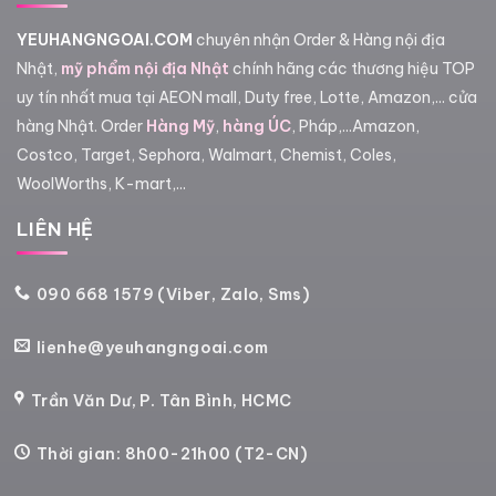
YEUHANGNGOAI.COM
chuyên nhận Order & Hàng nội địa
Nhật,
mỹ phẩm nội địa Nhật
chính hãng các thương hiệu TOP
uy tín nhất mua tại AEON mall, Duty free, Lotte, Amazon,... cửa
hàng Nhật. Order
Hàng Mỹ
,
hàng ÚC
, Pháp,...Amazon,
Costco, Target, Sephora, Walmart, Chemist, Coles,
WoolWorths, K-mart,...
LIÊN HỆ
090 668 1579 (Viber, Zalo, Sms)
lienhe@yeuhangngoai.com
Trần Văn Dư, P. Tân Bình, HCMC
Thời gian: 8h00-21h00 (T2-CN)