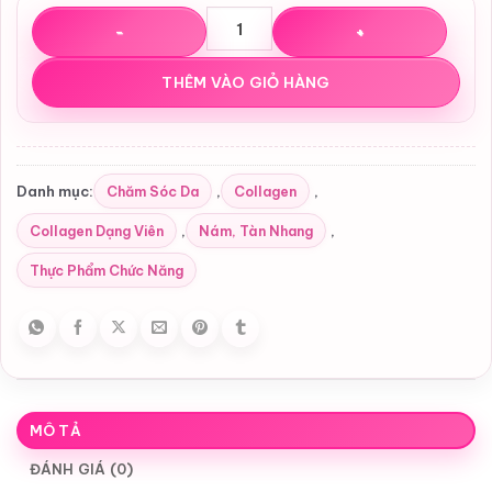
Viên uống trắng da Pure White Shiseido Nhật Bản mẫu mớ
THÊM VÀO GIỎ HÀNG
Chăm Sóc Da
Collagen
Danh mục:
,
,
Collagen Dạng Viên
Nám, Tàn Nhang
,
,
Thực Phẩm Chức Năng
MÔ TẢ
ĐÁNH GIÁ (0)