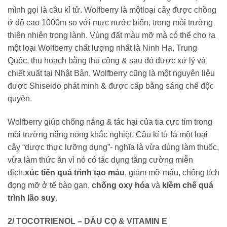
mình gọi là câu kỉ tử. Wolfberry là mộtloại cây được chồng
ở độ cao 1000m so với mực nước biển, trong môi trường
thiên nhiên trong lành. Vùng đất màu mỡ mà có thể cho ra
một loại Wolfberry chất lượng nhất là Ninh Hạ, Trung
Quốc, thu hoạch bằng thủ công & sau đó được xử lý và
chiết xuất tại Nhật Bản. Wolfberry cũng là một nguyên liệu
được Shiseido phát minh & được cấp bằng sáng chế độc
quyền.
Wolfberry giúp chống nắng & tác hại của tia cực tím trong
môi trường nắng nóng khắc nghiệt. Câu kỉ tử là một loại
cây “dược thực lưỡng dụng”- nghĩa là vừa dùng làm thuốc,
vừa làm thức ăn vì nó có tác dụng tăng cường miễn
dịch,
xúc tiến quá trình tạo máu
, giảm mỡ máu, chống tích
đọng mỡ ở tế bào gan,
chống oxy hóa
và
kiềm chế quá
trình lão suy
.
2/ TOCOTRIENOL – DẦU CỌ & VITAMIN E