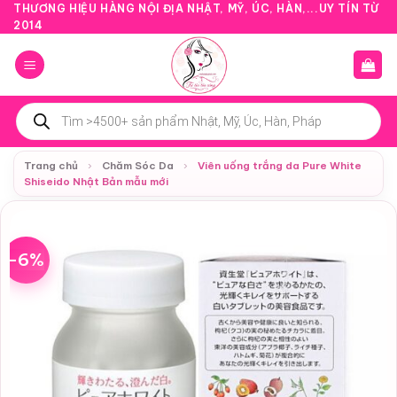
Bỏ
THƯƠNG HIỆU HÀNG NỘI ĐỊA NHẬT, MỸ, ÚC, HÀN,...UY TÍN TỪ
2014
qua
nội
dung
Tìm
kiếm
sản
phẩm
Trang chủ
›
Chăm Sóc Da
›
Viên uống trắng da Pure White
Shiseido Nhật Bản mẫu mới
-6%