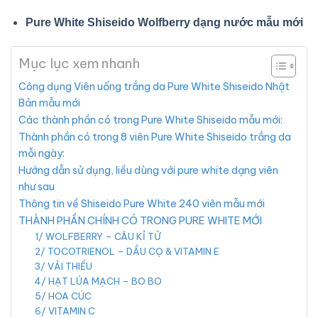
Pure White Shiseido Wolfberry dạng nước mẫu mới
Mục lục xem nhanh
Công dụng Viên uống trắng da Pure White Shiseido Nhật
Bản mẫu mới
Các thành phần có trong Pure White Shiseido mẫu mới:
Thành phần có trong 8 viên Pure White Shiseido trắng da
mỗi ngày:
Hướng dẫn sử dụng, liều dùng với pure white dạng viên
như sau
Thông tin về Shiseido Pure White 240 viên mẫu mới
THÀNH PHẦN CHÍNH CÓ TRONG PURE WHITE MỚI
1/ WOLFBERRY – CÂU KỈ TỬ
2/ TOCOTRIENOL – DẦU CỌ & VITAMIN E
3/ VẢI THIỀU
4/ HẠT LÚA MẠCH – BO BO
5/ HOA CÚC
6/ VITAMIN C