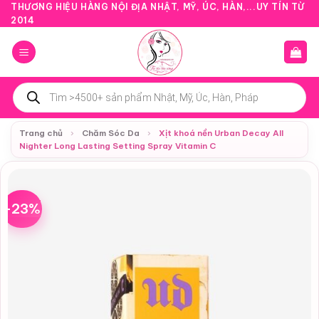
Bỏ
THƯƠNG HIỆU HÀNG NỘI ĐỊA NHẬT, MỸ, ÚC, HÀN,...UY TÍN TỪ
2014
qua
nội
dung
Tìm
kiếm
sản
phẩm
Trang chủ
›
Chăm Sóc Da
›
Xịt khoá nền Urban Decay All
Nighter Long Lasting Setting Spray Vitamin C
-23%