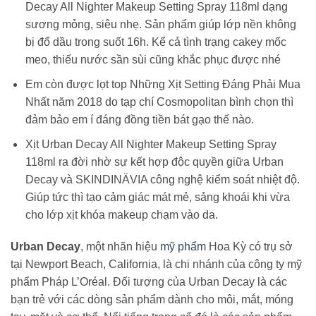
Decay All Nighter Makeup Setting Spray 118ml dạng
sương mỏng, siêu nhẹ. Sản phẩm giúp lớp nền không
bị đổ dầu trong suốt 16h. Kể cả tình trạng cakey mốc
meo, thiếu nước sần sùi cũng khắc phục được nhé
Em còn được lọt top Những Xịt Setting Đáng Phải Mua
Nhất năm 2018 do tạp chí Cosmopolitan bình chọn thì
đảm bảo em í đáng đồng tiền bát gạo thế nào.
Xịt Urban Decay All Nighter Makeup Setting Spray
118ml ra đời nhờ sự kết hợp độc quyền giữa Urban
Decay và SKINDINÄVIA công nghệ kiểm soát nhiệt độ.
Giúp tức thì tạo cảm giác mát mẻ, sảng khoái khi vừa
cho lớp xịt khóa makeup chạm vào da.
Urban Decay
, một nhãn hiệu
mỹ phẩm
Hoa Kỳ có trụ sở
tại Newport Beach, California, là chi nhánh của công ty mỹ
phẩm Pháp L’Oréal. Đối tượng của Urban Decay là các
bạn trẻ với các dòng sản phẩm dành cho môi, mắt, móng