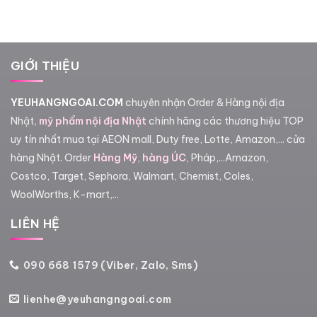
650,000₫.
là:
380,0
550,000₫.
đến
400,0
GIỚI THIỆU
YEUHANGNGOAI.COM
chuyên nhận Order & Hàng nội địa
Nhật,
mỹ phẩm nội địa Nhật
chính hãng các thương hiệu TOP
uy tín nhất mua tại AEON mall, Duty free, Lotte, Amazon,... cửa
hàng Nhật. Order
Hàng Mỹ
,
hàng ÚC
, Pháp,...Amazon,
Costco, Target, Sephora, Walmart, Chemist, Coles,
WoolWorths, K-mart,...
LIÊN HỆ
090 668 1579 (Viber, Zalo, Sms)
lienhe@yeuhangngoai.com