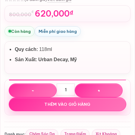
0
620,000
₫
₫
800,000
Giá
Giá
gốc
hiện
là:
tại
Còn hàng
Miễn phí giao hàng
800,000₫.
là:
620,000₫.
Quy cách:
118ml
Sản Xuất:
Urban Decay, Mỹ
Xịt khoá nền Urban Decay All Nighter Long Lasting Setti
THÊM VÀO GIỎ HÀNG
Chăm Sóc Da
Trang Điểm
Xịt Khoáng
Danh mục:
,
,