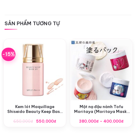
SẢN PHẨM TƯƠNG TỰ
-15%
Kem lót Maquillage
Mặt nạ đậu nành Tofu
Shiseido Beauty Keep Base
Moritaya (Moritaya Mask)
UV SPF27+ 30ml
Nhật Bản
Giá
Giá
Khoả
650,000
₫
550,000
₫
380,000
₫
–
400,000
₫
gốc
hiện
giá:
là:
tại
từ