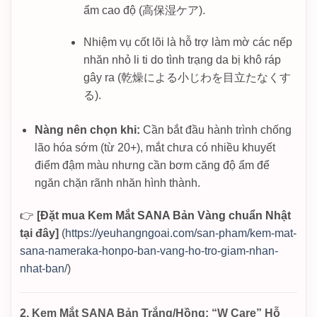
ẩm cao độ (高保湿ケア).
Nhiệm vụ cốt lõi là hỗ trợ làm mờ các nếp
nhăn nhỏ li ti do tình trạng da bị khô ráp
gây ra (乾燥による小じわを目立たなくす
る).
Nàng nên chọn khi:
Cần bắt đầu hành trình chống
lão hóa sớm (từ 20+), mắt chưa có nhiều khuyết
điểm đậm màu nhưng cần bơm căng độ ẩm để
ngăn chặn rãnh nhăn hình thành.
👉
[Đặt mua Kem Mắt SANA Bản Vàng chuẩn Nhật
tại đây]
(
https://yeuhangngoai.com/san-pham/kem-mat-
sana-nameraka-honpo-ban-vang-ho-tro-giam-nhan-
nhat-ban/
)
2. Kem Mắt SANA Bản Trắng/Hồng: “W Care” Hỗ