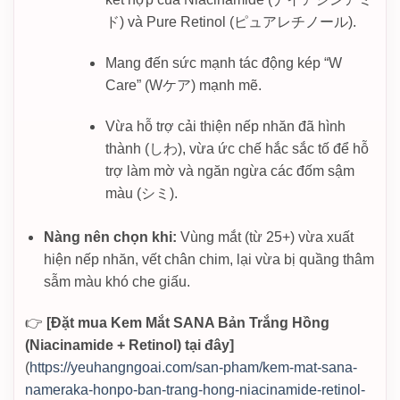
ド) và Pure Retinol (ピュアレチノール).
Mang đến sức mạnh tác động kép “W
Care” (Wケア) mạnh mẽ.
Vừa hỗ trợ cải thiện nếp nhăn đã hình
thành (しわ), vừa ức chế hắc sắc tố để hỗ
trợ làm mờ và ngăn ngừa các đốm sậm
màu (シミ).
Nàng nên chọn khi:
Vùng mắt (từ 25+) vừa xuất
hiện nếp nhăn, vết chân chim, lại vừa bị quầng thâm
sẫm màu khó che giấu.
👉
[Đặt mua Kem Mắt SANA Bản Trắng Hồng
(Niacinamide + Retinol) tại đây]
(
https://yeuhangngoai.com/san-pham/kem-mat-sana-
nameraka-honpo-ban-trang-hong-niacinamide-retinol-