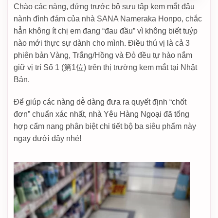
Chào các nàng, đứng trước bộ sưu tập kem mắt đậu
nành đình đám của nhà SANA Nameraka Honpo, chắc
hẳn không ít chị em đang “đau đầu” vì không biết tuýp
nào mới thực sự dành cho mình. Điều thú vị là cả 3
phiên bản Vàng, Trắng/Hồng và Đỏ đều tự hào nắm
giữ vị trí Số 1 (第1位) trên thị trường kem mắt tại Nhật
Bản.
Để giúp các nàng dễ dàng đưa ra quyết định “chốt
đơn” chuẩn xác nhất, nhà Yêu Hàng Ngoại đã tổng
hợp cẩm nang phân biệt chi tiết bộ ba siêu phẩm này
ngay dưới đây nhé!