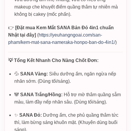
makeup che khuyết điểm quầng thâm tự nhiên mà
không bị cakey (mốc phấn).
👉
[Đặt mua Kem Mắt SANA Bản Đỏ 4in1 chuẩn
Nhật tại đây]
(
https://yeuhangngoai.com/san-
pham/kem-mat-sana-nameraka-honpo-ban-do-4in1/
)
💡 Tổng Kết Nhanh Cho Nàng Chốt Đơn:
💦
SANA Vàng:
Siêu dưỡng ẩm, ngăn ngừa nếp
nhăn sớm. (Dùng tối/sáng).
🐼
SANA Trắng/Hồng:
Hỗ trợ mờ thâm quầng sẫm
màu, làm đầy nếp nhăn sâu. (Dùng tối/sáng).
✨
SANA Đỏ:
Dưỡng ẩm, che phủ quầng thâm tức
thì, làm bừng sáng khuôn mặt. (Khuyên dùng buổi
sáng).