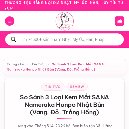
Bỏ
THƯƠNG HIỆU HÀNG NỘI ĐỊA NHẬT, MỸ, ÚC, HÀN,...UY TÍN TỪ
2014
qua
nội
dung
Tìm
kiếm
sản
phẩm
Trang chủ
›
Tin Tức
›
So Sánh 3 Loại Kem Mắt SANA
Nameraka Honpo Nhật Bản (Vàng, Đỏ, Trắng Hồng)
TIN TỨC
,
REVIEW
So Sánh 3 Loại Kem Mắt SANA
Nameraka Honpo Nhật Bản
(Vàng, Đỏ, Trắng Hồng)
Đăng vào
Tháng 5 14, 2026
bởi
Ban biên tập Yêu Hàng