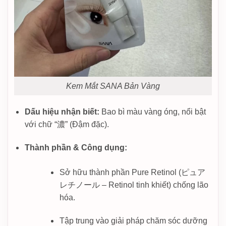
Kem Mắt SANA Bản Vàng
Dấu hiệu nhận biết:
Bao bì màu vàng óng, nổi bật
với chữ “濃” (Đậm đặc).
Thành phần & Công dụng:
Sở hữu thành phần Pure Retinol (ピュア
レチノール – Retinol tinh khiết) chống lão
hóa.
Tập trung vào giải pháp chăm sóc dưỡng