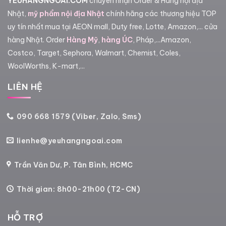
YEUHANGNGOAI.COM
chuyên nhận Order & Hàng nội địa
Nhật,
mỹ phẩm nội địa Nhật
chính hãng các thương hiệu TOP
uy tín nhất mua tại AEON mall, Duty free, Lotte, Amazon,... cửa
hàng Nhật. Order
Hàng Mỹ
,
hàng ÚC
, Pháp,...Amazon,
Costco, Target, Sephora, Walmart, Chemist, Coles,
WoolWorths, K-mart,...
LIÊN HỆ
090 668 1579 (Viber, Zalo, Sms)
lienhe@yeuhangngoai.com
Trần Văn Dư, P. Tân Bình, HCMC
Thời gian: 8h00-21h00 (T2-CN)
HỖ TRỢ