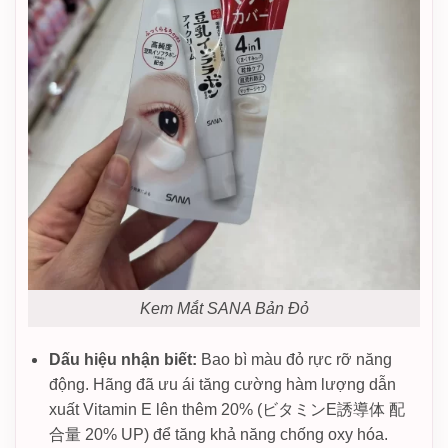
Kem Mắt SANA Bản Đỏ
Dấu hiệu nhận biết:
Bao bì màu đỏ rực rỡ năng
động. Hãng đã ưu ái tăng cường hàm lượng dẫn
xuất Vitamin E lên thêm 20% (ビタミンE誘導体 配
合量 20% UP) để tăng khả năng chống oxy hóa.