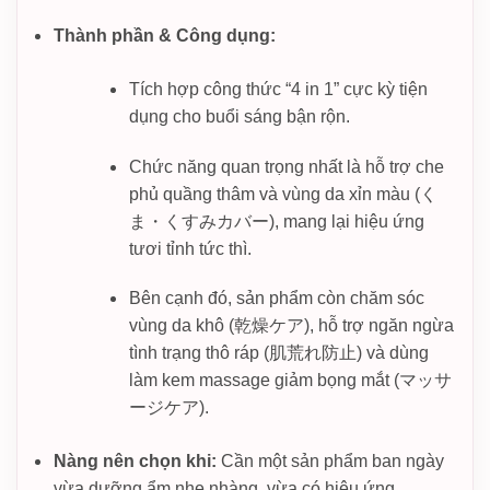
Thành phần & Công dụng:
Tích hợp công thức “4 in 1” cực kỳ tiện
dụng cho buổi sáng bận rộn.
Chức năng quan trọng nhất là hỗ trợ che
phủ quầng thâm và vùng da xỉn màu (く
ま・くすみカバー), mang lại hiệu ứng
tươi tỉnh tức thì.
Bên cạnh đó, sản phẩm còn chăm sóc
vùng da khô (乾燥ケア), hỗ trợ ngăn ngừa
tình trạng thô ráp (肌荒れ防止) và dùng
làm kem massage giảm bọng mắt (マッサ
ージケア).
Nàng nên chọn khi:
Cần một sản phẩm ban ngày
vừa dưỡng ẩm nhẹ nhàng, vừa có hiệu ứng