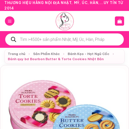
Bỏ
THƯƠNG HIỆU HÀNG NỘI ĐỊA NHẬT, MỸ, ÚC, HÀN,...UY TÍN TỪ
2014
qua
nội
dung
Tìm
kiếm
sản
phẩm
Trang chủ
›
Sản Phẩm Khác
›
Bánh Kẹo - Hạt Ngũ Cốc
›
Bánh quy bơ Bourbon Butter & Torte Cookies Nhật Bản