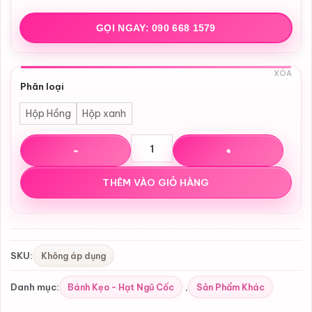
GỌI NGAY: 090 668 1579
XÓA
Phân loại
Hộp Hồng
Hộp xanh
Bánh quy bơ Bourbon Butter & Torte Cookies Nhật Bản s
THÊM VÀO GIỎ HÀNG
Không áp dụng
SKU:
Bánh Kẹo - Hạt Ngũ Cốc
Sản Phẩm Khác
Danh mục:
,