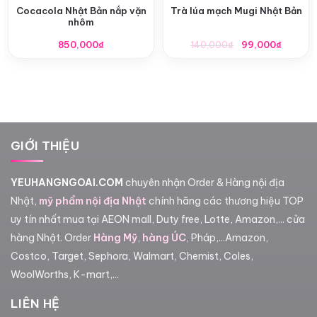
Cocacola Nhật Bản nắp vặn
Trà lúa mạch Mugi Nhật Bản
nhôm
Giá
Giá
850,000
₫
140,000
₫
99,000
₫
gốc
hiện
là:
tại
140,000₫.
là:
99,000
GIỚI THIỆU
YEUHANGNGOAI.COM
chuyên nhận Order & Hàng nội địa
Nhật,
mỹ phẩm nội địa Nhật
chính hãng các thương hiệu TOP
uy tín nhất mua tại AEON mall, Duty free, Lotte, Amazon,... cửa
hàng Nhật. Order
Hàng Mỹ
,
hàng ÚC
, Pháp,...Amazon,
Costco, Target, Sephora, Walmart, Chemist, Coles,
WoolWorths, K-mart,...
LIÊN HỆ