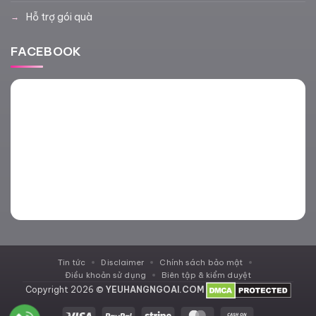
Hỗ trợ gói quà
FACEBOOK
Tin tức
Disclaimer
Chính sách bảo mật
Điều khoản sử dụng
Biên tập & kiểm duyệt
Copyright 2026 ©
YEUHANGNGOAI.COM
Visa
PayPal
Stripe
MasterCard
Cash