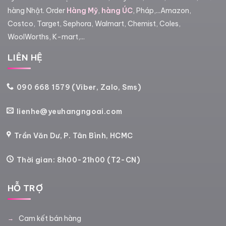
hàng Nhật. Order
Hàng Mỹ
,
hàng ÚC
, Pháp,...Amazon,
Costco, Target, Sephora, Walmart, Chemist, Coles,
WoolWorths, K-mart,...
LIÊN HỆ
090 668 1579 (Viber, Zalo, Sms)
lienhe@yeuhangngoai.com
Trần Văn Dư, P. Tân Bình, HCMC
Thời gian: 8h00-21h00 (T2-CN)
HỖ TRỢ
Cam kết bán hàng