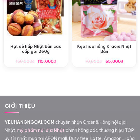
Hạt dẻ hấp Nhật Bản cao
Kẹo hoa hồng Kracie Nhật
cấp gói 260g
Bản
Giá
Giá
Giá
Giá
150,000
₫
115,000
₫
70,000
₫
65,000
₫
gốc
hiện
gốc
hiện
là:
tại
là:
tại
150,000₫.
là:
70,000₫.
là:
115,000₫.
65,000₫
GIỚI THIỆU
YEUHANGNGOAI.COM
chuyên nhận Order & Hàng nội địa
Nhật,
mỹ phẩm nội địa Nhật
chính hãng các thương hiệu TOP
uy tín nhất mua tại AEON mall, Duty free, Lotte, Amazon,... cửa