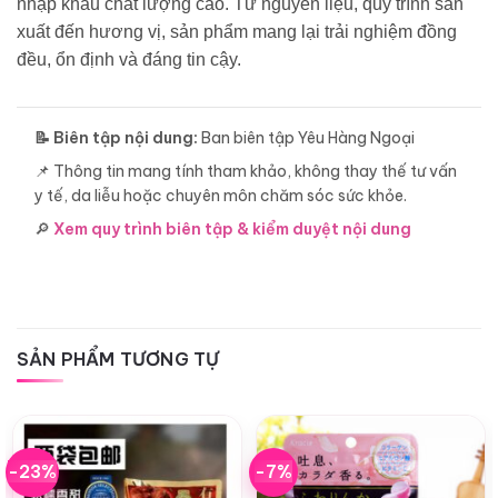
nhập khẩu chất lượng cao. Từ nguyên liệu, quy trình sản
xuất đến hương vị, sản phẩm mang lại trải nghiệm đồng
đều, ổn định và đáng tin cậy.
📝 Biên tập nội dung:
Ban biên tập Yêu Hàng Ngoại
📌 Thông tin mang tính tham khảo, không thay thế tư vấn
y tế, da liễu hoặc chuyên môn chăm sóc sức khỏe.
🔎
Xem quy trình biên tập & kiểm duyệt nội dung
SẢN PHẨM TƯƠNG TỰ
-23%
-7%