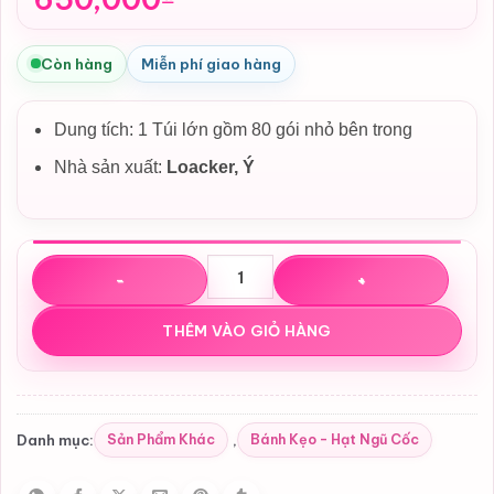
Còn hàng
Miễn phí giao hàng
Dung tích: 1 Túi lớn gồm 80 gói nhỏ bên trong
Nhà sản xuất:
Loacker
, Ý
Loacker Minis Mix Cream Filled Wafers | Bánh Wafer Ý N
THÊM VÀO GIỎ HÀNG
Sản Phẩm Khác
Bánh Kẹo - Hạt Ngũ Cốc
Danh mục:
,