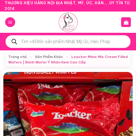
Bỏ
THƯƠNG HIỆU HÀNG NỘI ĐỊA NHẬT, MỸ, ÚC, HÀN,...UY TÍN TỪ
2014
qua
nội
dung
Tìm
kiếm
sản
phẩm
Trang chủ
›
Sản Phẩm Khác
›
Loacker Minis Mix Cream Filled
Wafers | Bánh Wafer Ý Nhân Kem Cao Cấp