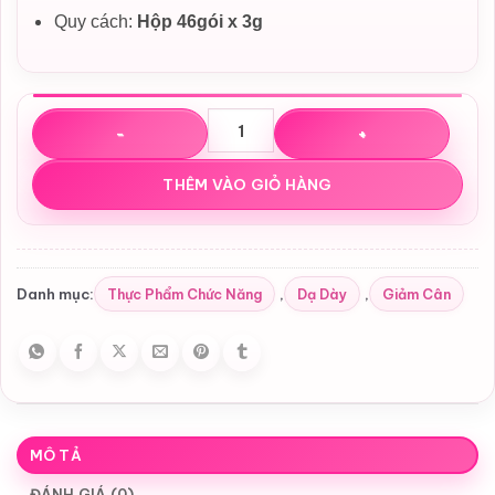
Quy cách:
Hộp 46gói x 3g
Bột lúa non đại mạch Grass Barley Golden Nhật Bản số l
THÊM VÀO GIỎ HÀNG
Thực Phẩm Chức Năng
Dạ Dày
Giảm Cân
Danh mục:
,
,
MÔ TẢ
ĐÁNH GIÁ (0)