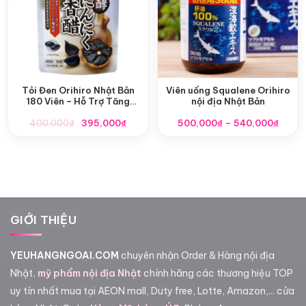
Tỏi Đen Orihiro Nhật Bản
Viên uống Squalene Orihiro
180 Viên – Hỗ Trợ Tăng
nội địa Nhật Bản
Cường Sức Khỏe Toàn Diện
Giá
Giá
Khoả
400,000
₫
395,000
₫
500,000
₫
–
540,000
₫
gốc
hiện
giá:
là:
tại
từ
400,000₫.
là:
500,0
395,000₫.
đến
540,0
GIỚI THIỆU
YEUHANGNGOAI.COM
chuyên nhận Order & Hàng nội địa
Nhật,
mỹ phẩm nội địa Nhật
chính hãng các thương hiệu TOP
uy tín nhất mua tại AEON mall, Duty free, Lotte, Amazon,... cửa