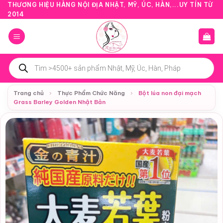
Bỏ
THƯƠNG HIỆU HÀNG NỘI ĐỊA NHẬT, MỸ, ÚC, HÀN,...UY TÍN TỪ
2014
qua
nội
dung
Tìm
kiếm
sản
phẩm
Trang chủ
›
Thực Phẩm Chức Năng
›
Bột lúa non đại mạch
Grass Barley Golden Nhật Bản