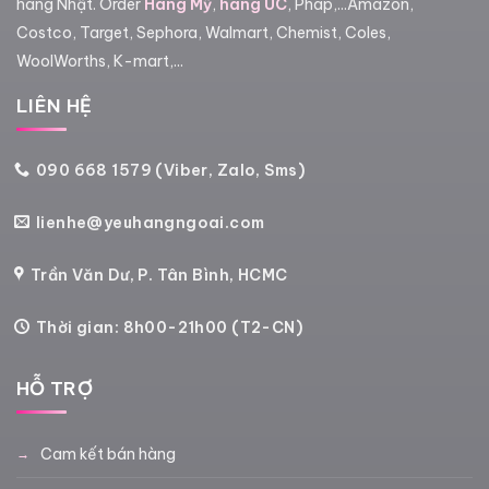
hàng Nhật. Order
Hàng Mỹ
,
hàng ÚC
, Pháp,...Amazon,
Costco, Target, Sephora, Walmart, Chemist, Coles,
WoolWorths, K-mart,...
LIÊN HỆ
090 668 1579 (Viber, Zalo, Sms)
lienhe@yeuhangngoai.com
Trần Văn Dư, P. Tân Bình, HCMC
Thời gian: 8h00-21h00 (T2-CN)
HỖ TRỢ
Cam kết bán hàng