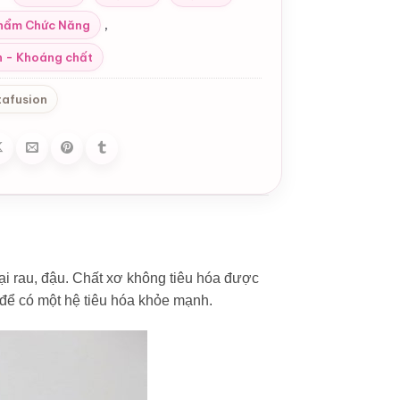
,
hẩm Chức Năng
n - Khoáng chất
tafusion
ại rau, đậu. Chất xơ không tiêu hóa được
 để có một hệ tiêu hóa khỏe mạnh.