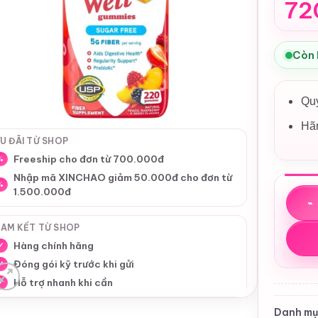
72
Còn
Quy
Hãn
U ĐÃI TỪ SHOP
Freeship cho đơn từ 700.000đ
%
Nhập mã XINCHAO giảm 50.000đ cho đơn từ
%
1.500.000đ
Kẹo d
AM KẾT TỪ SHOP
Hàng chính hãng
✓
Đóng gói kỹ trước khi gửi
✓
Hỗ trợ nhanh khi cần
✓
Danh mụ