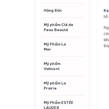
Hàng Đức
Kẹ
hỗ 
Mỹ phẩm Clé de
Ngh
Peau Beauté
còn
ti
Mỹ Phẩm La
thà
Mer
Mỹ phẩm
Valmont
Mỹ phẩm La
Prairie
Mỹ Phẩm ESTÉE
LAUDER