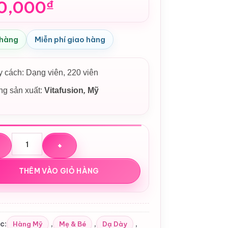
0,000
₫
 hàng
Miễn phí giao hàng
 cách: Dạng viên, 220 viên
g sản xuất:
Vitafusion
,
Mỹ
ẻo bổ sung chất xơ Vitafusion Fiber Well Sugar Free Gummies
THÊM VÀO GIỎ HÀNG
c:
,
,
,
Hàng Mỹ
Mẹ & Bé
Dạ Dày