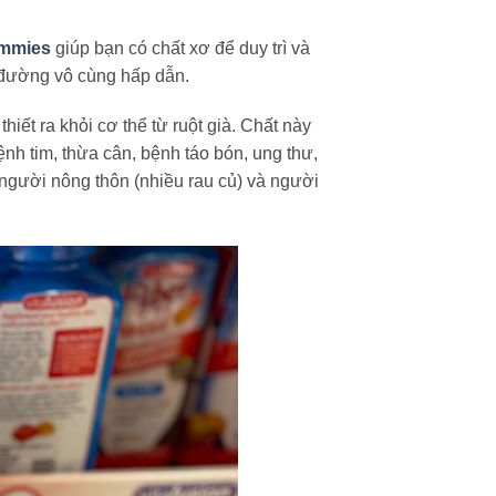
ummies
giúp bạn có chất xơ để duy trì và
g đường vô cùng hấp dẫn.
iết ra khỏi cơ thể từ ruột già. Chất này
nh tim, thừa cân, bệnh táo bón, ung thư,
người nông thôn (nhiều rau củ) và người