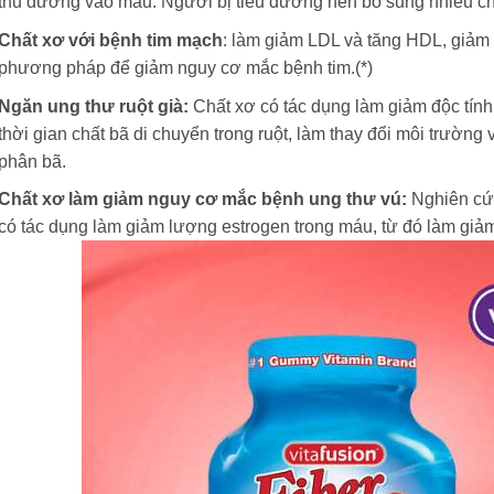
thu đường vào máu. Người bị tiểu đường nên bổ sung nhiều chất
Chất xơ với bệnh tim mạch
: làm giảm LDL và tăng HDL, giảm 
phương pháp để giảm nguy cơ mắc bệnh tim.(*)
Ngăn ung thư ruột già:
Chất xơ có tác dụng làm giảm độc tính
thời gian chất bã di chuyển trong ruột, làm thay đổi môi trường 
phân bã.
Chất xơ làm giảm nguy cơ mắc bệnh ung thư vú:
Nghiên cứu
có tác dụng làm giảm lượng estrogen trong máu, từ đó làm gi