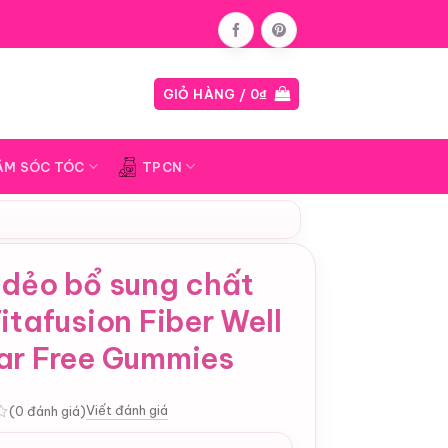
Blog
GIỎ HÀNG /
0
₫
ĂM SÓC TÓC
TPCN
 dẻo bổ sung chất
itafusion Fiber Well
ar Free Gummies
Viết đánh giá
(0 đánh giá)