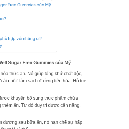
ugar Free Gummies của Mỹ
ào?
phù hợp với những ai?
ỹ
Well Sugar Free Gummies của Mỹ
u hóa thức ăn. Nó giúp tống khứ chất độc,
“cái chổi” làm sạch đường tiêu hóa. Hỗ trợ
được khuyên bổ sung thực phẩm chứa
g thèm ăn. Từ đó duy trì được cân nặng,
m đường sau bữa ăn, nó hạn chế sự hấp