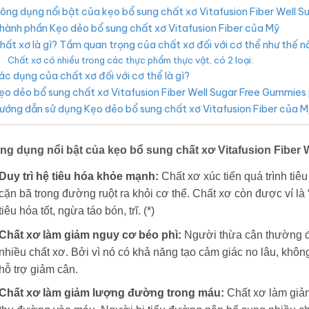
ông dụng nổi bật của kẹo bổ sung chất xơ Vitafusion Fiber Well S
hành phần Kẹo dẻo bổ sung chất xơ Vitafusion Fiber của Mỹ
hất xơ là gì? Tầm quan trọng của chất xơ đối với cơ thể như thế n
Chất xơ có nhiều trong các thực phẩm thực vật, có 2 loại:
ác dụng của chất xơ đối với cơ thể là gì?
ẹo dẻo bổ sung chất xơ Vitafusion Fiber Well Sugar Free Gummies 
ướng dẫn sử dụng Kẹo dẻo bổ sung chất xơ Vitafusion Fiber của M
ng dụng nổi bật của kẹo bổ sung chất xơ Vitafusion Fiber 
Duy trì hệ tiêu hóa khỏe mạnh:
Chất xơ xúc tiến quá trình tiê
cặn bã trong đường ruột ra khỏi cơ thể. Chất xơ còn được ví là 
tiêu hóa tốt, ngừa táo bón, trĩ. (*)
Chất xơ làm giảm nguy cơ béo phì:
Người thừa cân thường 
nhiều chất xơ. Bởi vì nó có khả năng tạo cảm giác no lâu, khôn
hỗ trợ giảm cân.
Chất xơ làm giảm lượng đường trong máu:
Chất xơ làm giả