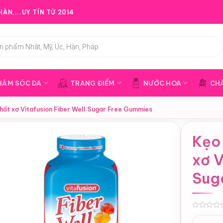
ÀN,...UY TÍN TỪ 2014
HĂM SÓC DA
TRANG ĐIỂM
NƯỚC HOA
CH
hất xơ Vitafusion Fiber Well Sugar Free Gummies
Kẹo
xơ V
Sug
0