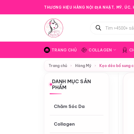
Bỏ
THƯƠNG HIỆU HÀNG NỘI ĐỊA NHẬT, MỸ, ÚC, H
qua
nội
Tìm
dung
kiếm
sản
phẩm
TRANG CHỦ
COLLAGEN
C
Trang chủ
›
Hàng Mỹ
›
Kẹo dẻo bổ sung c
DANH MỤC SẢN
PHẨM
Chăm Sóc Da
Collagen