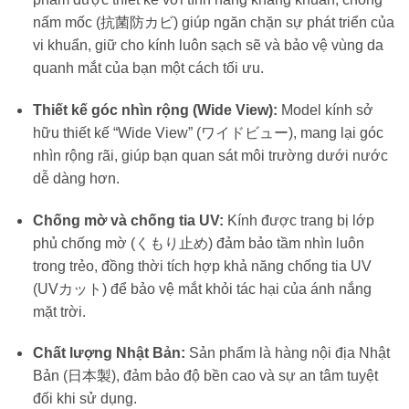
nấm mốc (抗菌防カビ) giúp ngăn chặn sự phát triển của
vi khuẩn, giữ cho kính luôn sạch sẽ và bảo vệ vùng da
quanh mắt của bạn một cách tối ưu.
Thiết kế góc nhìn rộng (Wide View):
Model kính sở
hữu thiết kế “Wide View” (ワイドビュー), mang lại góc
nhìn rộng rãi, giúp bạn quan sát môi trường dưới nước
dễ dàng hơn.
Chống mờ và chống tia UV:
Kính được trang bị lớp
phủ chống mờ (くもり止め) đảm bảo tầm nhìn luôn
trong trẻo, đồng thời tích hợp khả năng chống tia UV
(UVカット) để bảo vệ mắt khỏi tác hại của ánh nắng
mặt trời.
Chất lượng Nhật Bản:
Sản phẩm là hàng nội địa Nhật
Bản (日本製), đảm bảo độ bền cao và sự an tâm tuyệt
đối khi sử dụng.