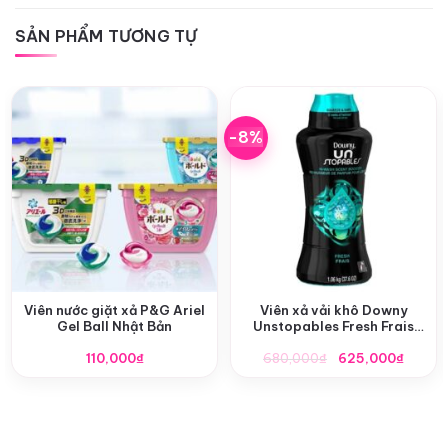
SẢN PHẨM TƯƠNG TỰ
-8%
Viên nước giặt xả P&G Ariel
Viên xả vải khô Downy
Gel Ball Nhật Bản
Unstopables Fresh Frais
màu xanh của Mỹ
Giá
Giá
110,000
₫
680,000
₫
625,000
₫
gốc
hiện
là:
tại
680,000₫.
là:
625,0