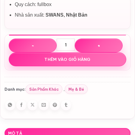
Quy cách: fullbox
Nhà sản xuất:
SWANS, Nhật Bản
Kính Bơi SWANS Nhật Bản Chính Hãng | Chống Mờ, Chống 
THÊM VÀO GIỎ HÀNG
Sản Phẩm Khác
Mẹ & Bé
Danh mục:
,
MÔ TẢ