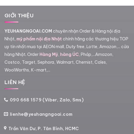
GIỚI THIỆU
YEUHANGNGOAI.COM
chuyên nhận Order & Hàng nội địa
Nhật,
mỹ phẩm nội địa Nhật
chính hãng các thương hiệu TOP
uy tín nhất mua tại AEON mall, Duty free, Lotte, Amazon,... cửa
hàng Nhật. Order
Hàng Mỹ
,
hàng ÚC
, Pháp,...Amazon,
Costco, Target, Sephora, Walmart, Chemist, Coles,
WoolWorths, K-mart,...
LIÊN HỆ
090 668 1579 (Viber, Zalo, Sms)
lienhe@yeuhangngoai.com
Trần Văn Dư, P. Tân Bình, HCMC