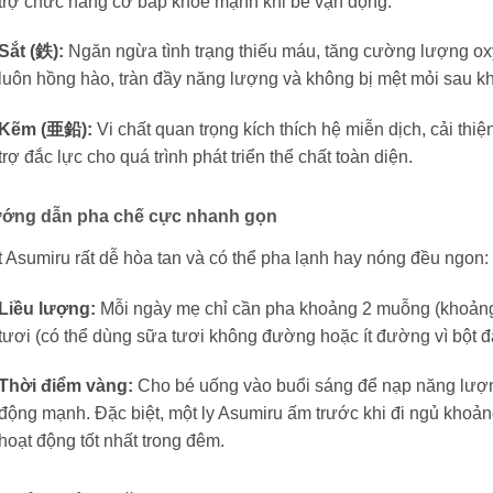
trợ chức năng cơ bắp khỏe mạnh khi bé vận động.
Sắt (鉄):
Ngăn ngừa tình trạng thiếu máu, tăng cường lượng oxy
luôn hồng hào, tràn đầy năng lượng và không bị mệt mỏi sau khi
Kẽm (亜鉛):
Vi chất quan trọng kích thích hệ miễn dịch, cải thi
trợ đắc lực cho quá trình phát triển thể chất toàn diện.
ớng dẫn pha chế cực nhanh gọn
 Asumiru rất dễ hòa tan và có thể pha lạnh hay nóng đều ngon:
Liều lượng:
Mỗi ngày mẹ chỉ cần pha khoảng 2 muỗng (khoảng
tươi (có thể dùng sữa tươi không đường hoặc ít đường vì bột đã
Thời điểm vàng:
Cho bé uống vào buổi sáng để nạp năng lượng
động mạnh. Đặc biệt, một ly Asumiru ấm trước khi đi ngủ khoản
hoạt động tốt nhất trong đêm.