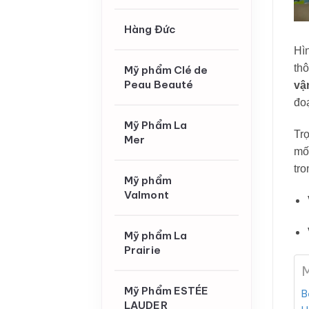
Hàng Đức
Hì
thô
Mỹ phẩm Clé de
Peau Beauté
vậ
đo
Mỹ Phẩm La
Trọ
Mer
mốc
tro
Mỹ phẩm
Valmont
Mỹ phẩm La
Prairie
M
Mỹ Phẩm ESTÉE
B
LAUDER