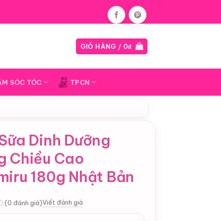
Blog
GIỎ HÀNG /
0
₫
ĂM SÓC TÓC
TPCN
 Sữa Dinh Dưỡng
g Chiều Cao
miru 180g Nhật Bản
Viết đánh giá
(0 đánh giá)