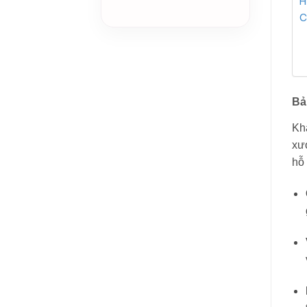
H
C
Bả
Khá
xư
hỗ 