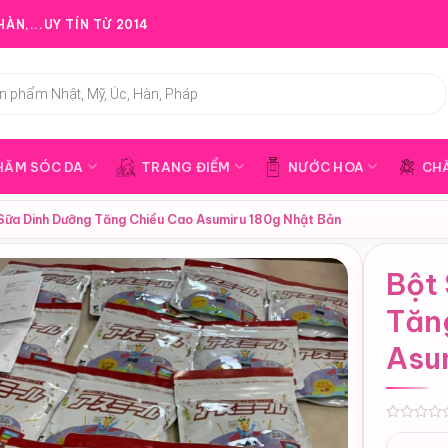
ÀN,...UY TÍN TỪ 2014
HĂM SÓC DA
TRANG ĐIỂM
NƯỚC HOA
CH
Sữa Dinh Dưỡng Tăng Chiều Cao Asumiru 180g Nhật Bản
Bột
Tăn
Asu
0