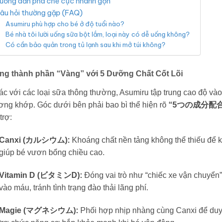
ướng dẫn pha chế cực nhanh gọn
âu hỏi thường gặp (FAQ)
Asumiru phù hợp cho bé ở độ tuổi nào?
Bé nhà tôi lười uống sữa bột lắm, loại này có dễ uống không?
Có cần bảo quản trong tủ lạnh sau khi mở túi không?
ng thành phần “Vàng” với 5 Dưỡng Chất Cốt Lõi
c với các loại sữa thông thường, Asumiru tập trung cao độ và
ơng khớp. Góc dưới bên phải bao bì thể hiện rõ
“5つの成分配合” (
trợ:
Canxi (カルシウム):
Khoáng chất nền tảng không thể thiếu để k
giúp bé vươn bổng chiều cao.
Vitamin D (ビタミンD):
Đóng vai trò như “chiếc xe vận chuyển”,
vào máu, tránh tình trạng đào thải lãng phí.
Magie (マグネシウム):
Phối hợp nhịp nhàng cùng Canxi để duy 