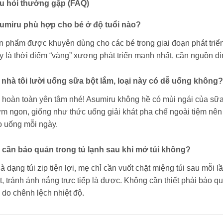
u hỏi thường gặp (FAQ)
umiru phù hợp cho bé ở độ tuổi nào?
 phẩm được khuyên dùng cho các bé trong giai đoạn phát triển 
 là thời điểm “vàng” xương phát triển mạnh nhất, cần nguồn d
 nhà tôi lười uống sữa bột lắm, loại này có dễ uống không?
 hoàn toàn yên tâm nhé! Asumiru không hề có mùi ngái của sữ
m ngon, giống như thức uống giải khát pha chế ngoài tiệm nên
o uống mỗi ngày.
 cần bảo quản trong tủ lạnh sau khi mở túi không?
là dạng túi zip tiện lợi, mẹ chỉ cần vuốt chặt miệng túi sau mỗi
, tránh ánh nắng trực tiếp là được. Không cần thiết phải bảo quả
do chênh lệch nhiệt độ.