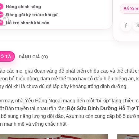
Hàng chính hãng
✓
Bổ Xươ
Đóng gói kỹ trước khi gửi
✓
Hỗ trợ nhanh khi cần
✓
Ô TẢ
ĐÁNH GIÁ (0)
o các mẹ, giai đoạn vàng để phát triển chiều cao và thể chất ch
ng bé hiếu động, đam mê thể thao hay có dấu hiệu biếng ăn, k
y đôi khi là chưa đủ để lấp đầy khoảng trống dinh dưỡng.
m nay, nhà Yêu Hàng Ngoại mang đến một “bí kíp” tăng chiều
t Bản truyền tai nhau rần rần:
Bột Sữa Dinh Dưỡng Hỗ Trợ T
 bổ sung năng lượng dồi dào, Asumiru còn cung cấp bộ 5 dưỡng
ển mạnh mẽ và vững chắc nhất.