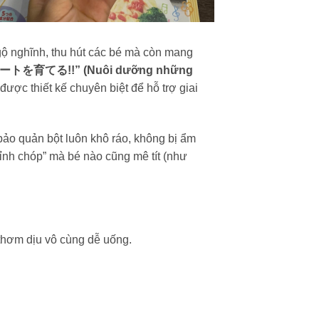
ộ nghĩnh, thu hút các bé mà còn mang
育てる!!” (Nuôi dưỡng những
được thiết kế chuyên biệt để hỗ trợ giai
bảo quản bột luôn khô ráo, không bị ẩm
ỉnh chóp” mà bé nào cũng mê tít (như
thơm dịu vô cùng dễ uống.