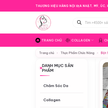
Bỏ
THƯƠNG HIỆU HÀNG NỘI ĐỊA NHẬT, MỸ, ÚC, H
qua
nội
Tìm
dung
kiếm
sản
phẩm
TRANG CHỦ
COLLAGEN
C
Trang chủ
›
Thực Phẩm Chức Năng
›
Bột 
DANH MỤC SẢN
PHẨM
Chăm Sóc Da
Collagen