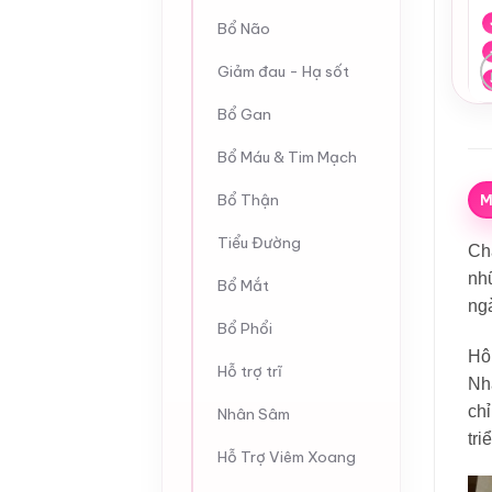
Bổ Não
Giảm đau - Hạ sốt
Bổ Gan
Bổ Máu & Tim Mạch
Bổ Thận
M
Tiểu Đường
Chà
nhữ
Bổ Mắt
ngà
Bổ Phổi
Hô
Hỗ trợ trĩ
Nhậ
chỉ
Nhân Sâm
tri
Hỗ Trợ Viêm Xoang