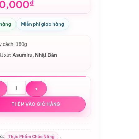
0,000
₫
 hàng
Miễn phí giao hàng
 cách: 180g
ất xứ:
Asumiru
,
Nhật Bản
ữa Dinh Dưỡng Tăng Chiều Cao Asumiru 180g Nhật Bản số lượ
THÊM VÀO GIỎ HÀNG
c:
,
Thực Phẩm Chức Năng