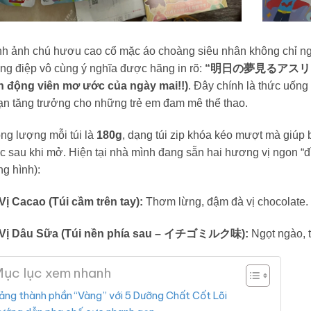
nh ảnh chú hươu cao cổ mặc áo choàng siêu nhân không chỉ ng
ng điệp vô cùng ý nghĩa được hãng in rõ:
“明日の夢見るアスリートを
n động viên mơ ước của ngày mai!!)
. Đây chính là thức uống 
ạn tăng trưởng cho những trẻ em đam mê thể thao.
ng lượng mỗi túi là
180g
, dạng túi zip khóa kéo mượt mà giúp 
 sau khi mở. Hiện tại nhà mình đang sẵn hai hương vị ngon “đ
ng hình):
Vị Cacao (Túi cầm trên tay):
Thơm lừng, đậm đà vị chocolate.
Vị Dâu Sữa (Túi nền phía sau – イチゴミルク味):
Ngọt ngào, 
ục lục xem nhanh
ảng thành phần “Vàng” với 5 Dưỡng Chất Cốt Lõi