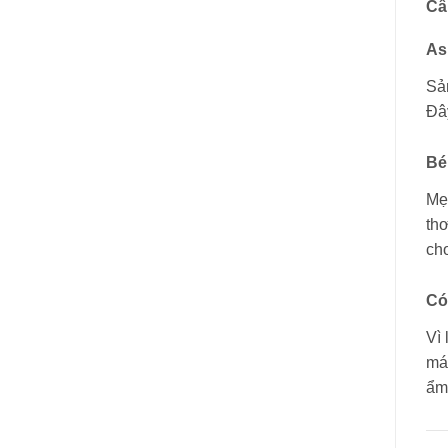
Câ
As
Sản
Đây
Bé
Mẹ
thơ
ch
Có
Vì 
mát
ẩm 