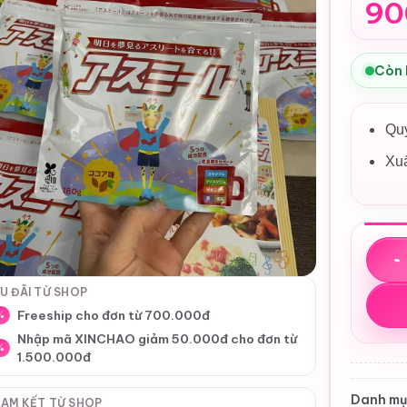
90
Còn
Quy
Xu
Bột S
U ĐÃI TỪ SHOP
Freeship cho đơn từ 700.000đ
%
Nhập mã XINCHAO giảm 50.000đ cho đơn từ
%
1.500.000đ
Danh mụ
AM KẾT TỪ SHOP