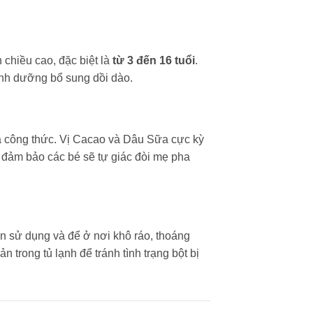
chiều cao, đặc biệt là
từ 3 đến 16 tuổi
.
inh dưỡng bổ sung dồi dào.
a công thức. Vị Cacao và Dâu Sữa cực kỳ
 đảm bảo các bé sẽ tự giác đòi mẹ pha
 lần sử dụng và để ở nơi khô ráo, thoáng
n trong tủ lạnh để tránh tình trạng bột bị