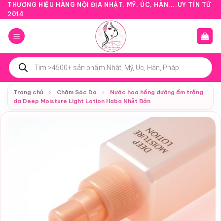
Bỏ
THƯƠNG HIỆU HÀNG NỘI ĐỊA NHẬT, MỸ, ÚC, HÀN,...UY TÍN TỪ
2014
qua
nội
dung
Tìm
kiếm
sản
phẩm
Trang chủ
›
Chăm Sóc Da
›
Nước hoa hồng dưỡng ẩm trắng
da Deep Moisture Light Lotion Haba Nhật Bản