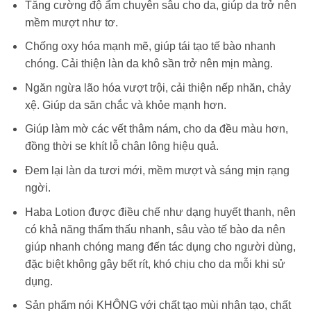
Tăng cường độ ẩm chuyên sâu cho da, giúp da trở nên
mềm mượt như tơ.
Chống oxy hóa mạnh mẽ, giúp tái tạo tế bào nhanh
chóng. Cải thiện làn da khô sần trở nên mịn màng.
Ngăn ngừa lão hóa vượt trội, cải thiện nếp nhăn, chảy
xệ. Giúp da săn chắc và khỏe mạnh hơn.
Giúp làm mờ các vết thâm nám, cho da đều màu hơn,
đồng thời se khít lỗ chân lông hiệu quả.
Đem lại làn da tươi mới, mềm mượt và sáng mịn rạng
ngời.
Haba Lotion được điều chế như dạng huyết thanh, nên
có khả năng thẩm thấu nhanh, sâu vào tế bào da nên
giúp nhanh chóng mang đến tác dụng cho người dùng,
đặc biệt không gây bết rít, khó chịu cho da mỗi khi sử
dụng.
Sản phẩm nói KHÔNG với chất tạo mùi nhân tạo, chất