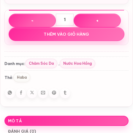
Nước hoa hồng dưỡng ẩm trắng da Deep Moisture Light L
THÊM VÀO GIỎ HÀNG
Chăm Sóc Da
Nước Hoa Hồng
Danh mục:
,
Haba
Thẻ:
MÔ TẢ
ĐÁNH GIÁ (0)