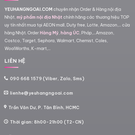
YEUHANGNGOAI.COM
chuyên nhận Order & Hàng nội địa
Nhật,
mỹ phẩm nội địa Nhật
chính hãng các thương hiệu TOP
uy tín nhất mua tại AEON mall, Duty free, Lotte, Amazon,... cửa
hàng Nhật. Order
Hàng Mỹ
,
hàng ÚC
, Pháp,...Amazon,
Costco, Target, Sephora, Walmart, Chemist, Coles,
WoolWorths, K-mart,...
LIÊN HỆ
090 668 1579 (Viber, Zalo, Sms)
lienhe@yeuhangngoai.com
Trần Văn Dư, P. Tân Bình, HCMC
Thời gian: 8h00-21h00 (T2-CN)