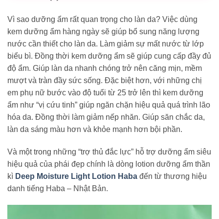
Vì sao dưỡng ẩm rất quan trọng cho làn da? Việc dùng
kem dưỡng ẩm hàng ngày sẽ giúp bổ sung năng lượng
nước cần thiết cho làn da. Làm giảm sự mất nước từ lớp
biểu bì. Đồng thời kem dưỡng ẩm sẽ giúp cung cấp đầy đủ
độ ẩm. Giúp làn da nhanh chóng trở nên căng mịn, mềm
mượt và tràn đầy sức sống. Đặc biệt hơn, với những chị
em phụ nữ bước vào độ tuổi từ 25 trở lên thì kem dưỡng
ẩm như “vị cứu tinh” giúp ngăn chặn hiệu quả quá trình lão
hóa da. Đồng thời làm giảm nếp nhăn. Giúp săn chắc da,
làn da sáng màu hơn và khỏe mạnh hơn bội phần.
Và một trong những “trợ thủ đắc lực” hỗ trợ dưỡng ẩm siêu
hiệu quả của phái đẹp chính là dòng lotion dưỡng ẩm thần
kì
Deep Moisture Light Lotion Haba
đến từ thương hiệu
danh tiếng Haba – Nhật Bản.