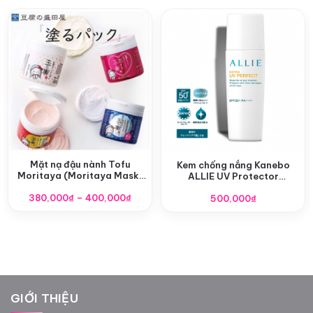
Mặt nạ đậu nành Tofu
Kem chống nắng Kanebo
Moritaya (Moritaya Mask)
ALLIE UV Protector
Nhật Bản
SPF50+/PA++++
Khoảng
380,000
₫
–
400,000
₫
500,000
₫
giá:
từ
380,000₫
đến
400,000₫
GIỚI THIỆU