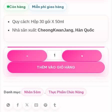
Còn hàng
Miễn phí giao hàng
Quy cách: Hộp 30 gói X 50ml
Nhà sản xuất:
CheongKwanJang, Hàn Quốc
Nước uống hồng sâm Hong Sam Won PLUS+ CheongKwanJ
THÊM VÀO GIỎ HÀNG
Nhân Sâm
Thực Phẩm Chức Năng
Danh mục:
,