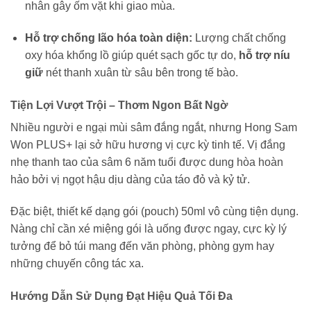
nhân gây ốm vặt khi giao mùa.
Hỗ trợ chống lão hóa toàn diện:
Lượng chất chống
oxy hóa khổng lồ giúp quét sạch gốc tự do,
hỗ trợ níu
giữ
nét thanh xuân từ sâu bên trong tế bào.
Tiện Lợi Vượt Trội – Thơm Ngon Bất Ngờ
Nhiều người e ngại mùi sâm đắng ngắt, nhưng Hong Sam
Won PLUS+ lại sở hữu hương vị cực kỳ tinh tế. Vị đắng
nhẹ thanh tao của sâm 6 năm tuổi được dung hòa hoàn
hảo bởi vị ngọt hậu dịu dàng của táo đỏ và kỷ tử.
Đặc biệt, thiết kế dạng gói (pouch) 50ml vô cùng tiện dụng.
Nàng chỉ cần xé miệng gói là uống được ngay, cực kỳ lý
tưởng để bỏ túi mang đến văn phòng, phòng gym hay
những chuyến công tác xa.
Hướng Dẫn Sử Dụng Đạt Hiệu Quả Tối Đa