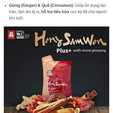
Gừng (Ginger) & Quế (Cinnamon):
Giúp ôn trung tán
hàn, làm ấm tỳ vị,
hỗ trợ tiêu hóa
cực kỳ tốt cho người
lớn tuổi.