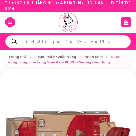
Bỏ
THƯƠNG HIỆU HÀNG NỘI ĐỊA NHẬT, MỸ, ÚC, HÀN,...UY TÍN TỪ
2014
qua
nội
dung
Tìm
kiếm
sản
phẩm
Trang chủ
›
Thực Phẩm Chức Năng
›
Nhân Sâm
›
Nước
uống hồng sâm Hong Sam Won PLUS+ CheongKwanJang