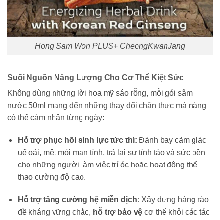
Hong Sam Won PLUS+ CheongKwanJang
Suối Nguồn Năng Lượng Cho Cơ Thể Kiệt Sức
Không dùng những lời hoa mỹ sáo rỗng, mỗi gói sâm
nước 50ml mang đến những thay đổi chân thực mà nàng
có thể cảm nhận từng ngày:
Hỗ trợ phục hồi sinh lực tức thì:
Đánh bay cảm giác
uể oải, mệt mỏi mạn tính, trả lại sự tỉnh táo và sức bền
cho những người làm việc trí óc hoặc hoạt động thể
thao cường độ cao.
Hỗ trợ tăng cường hệ miễn dịch:
Xây dựng hàng rào
đề kháng vững chắc,
hỗ trợ bảo vệ
cơ thể khỏi các tác