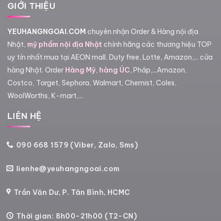
GIỚI THIỆU
YEUHANGNGOAI.COM
chuyên nhận Order & Hàng nội địa
Nhật,
mỹ phẩm nội địa Nhật
chính hãng các thương hiệu TOP
uy tín nhất mua tại AEON mall, Duty free, Lotte, Amazon,... cửa
hàng Nhật. Order
Hàng Mỹ
,
hàng ÚC
, Pháp,...Amazon,
Costco, Target, Sephora, Walmart, Chemist, Coles,
WoolWorths, K-mart,...
LIÊN HỆ
090 668 1579 (Viber, Zalo, Sms)
lienhe@yeuhangngoai.com
Trần Văn Dư, P. Tân Bình, HCMC
Thời gian: 8h00-21h00 (T2-CN)