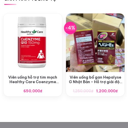
-4%
Viên uống hỗ trợ tim mạch
Viên uống bổ gan Hepalyse
Healthy Care Coenzyme
G Nhật Bản – Hỗ trợ giải độc
CoQ10 150mg
& phục hồi chức năng gan
Giá
Giá
650,000
₫
1,250,000
₫
1,200,000
₫
gốc
hiện
là:
tại
1,250,000₫.
là:
1,200