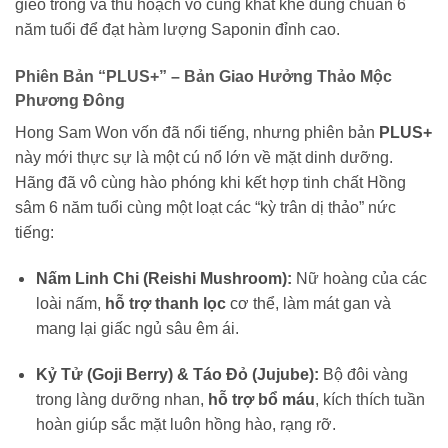
gieo trồng và thu hoạch vô cùng khắt khe đúng chuẩn 6
năm tuổi để đạt hàm lượng Saponin đỉnh cao.
Phiên Bản “PLUS+” – Bản Giao Hưởng Thảo Mộc
Phương Đông
Hong Sam Won vốn đã nổi tiếng, nhưng phiên bản
PLUS+
này mới thực sự là một cú nổ lớn về mặt dinh dưỡng.
Hãng đã vô cùng hào phóng khi kết hợp tinh chất Hồng
sâm 6 năm tuổi cùng một loạt các “kỳ trân dị thảo” nức
tiếng:
Nấm Linh Chi (Reishi Mushroom):
Nữ hoàng của các
loài nấm,
hỗ trợ thanh lọc
cơ thể, làm mát gan và
mang lại giấc ngủ sâu êm ái.
Kỷ Tử (Goji Berry) & Táo Đỏ (Jujube):
Bộ đôi vàng
trong làng dưỡng nhan,
hỗ trợ bổ máu
, kích thích tuần
hoàn giúp sắc mặt luôn hồng hào, rạng rỡ.