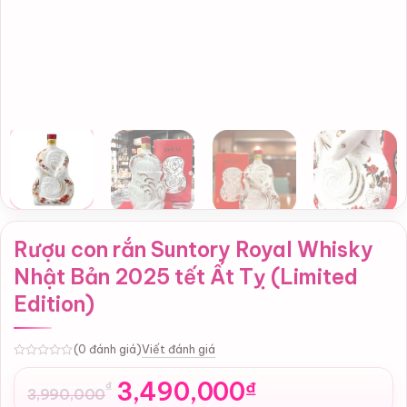
Rượu con rắn Suntory Royal Whisky
Nhật Bản 2025 tết Ất Tỵ (Limited
Edition)
Viết đánh giá
(0 đánh giá)
0
3,490,000
₫
₫
3,990,000
Giá
Giá