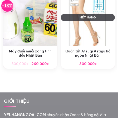
-13%
HẾT HÀNG
Máy đuổi muỗi xông tinh
Quần tất Atsugi Astigu hở
dầu Nhật Bản
ngón Nhật Bản
Giá
Giá
300,000
₫
260,000
₫
300,000
₫
gốc
hiện
là:
tại
300,000₫.
là:
260,000₫.
GIỚI THIỆU
YEUHANGNGOAI.COM
chuyên nhận Order & Hàng nội địa