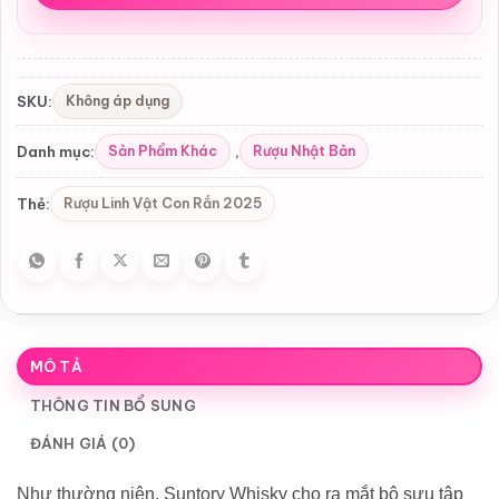
Không áp dụng
SKU:
Sản Phẩm Khác
Rượu Nhật Bản
Danh mục:
,
Rượu Linh Vật Con Rắn 2025
Thẻ:
MÔ TẢ
THÔNG TIN BỔ SUNG
ĐÁNH GIÁ (0)
Như thường niên, Suntory Whisky cho ra mắt bộ sưu tập