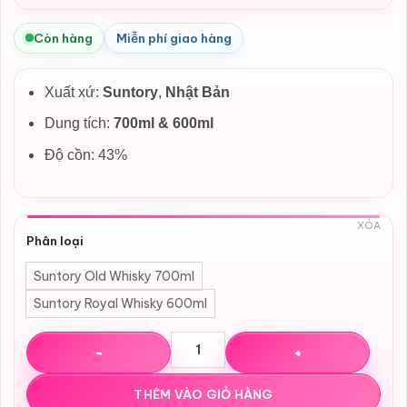
gốc
hiện
là:
tại
Còn hàng
Miễn phí giao hàng
3,990,000₫.
là:
3,490,000₫.
Xuất xứ:
Suntory
,
Nhật Bản
Dung tích:
700ml & 600ml
Độ cồn: 43%
XÓA
Phân loại
Suntory Old Whisky 700ml
Suntory Royal Whisky 600ml
Rượu con rắn Suntory Royal Whisky Nhật Bản 2025 tết Ất 
THÊM VÀO GIỎ HÀNG