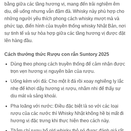
bằng giữa các tầng hương vị, mang đến trải nghiệm êm
dịu, dễ uống nhưng vẫn đậm đà. Whisky này phù hợp cho
những người yêu thích phong cách whisky mượt mà và
phức tạp, điển hình của truyền thống whisky Nhật Bản, nơi
sự tinh tế và sự hòa hợp giữa các tầng hương vị được đặt
lên hàng đầu.
Cách thưởng thức Rượu con rắn Suntory 2025
Dùng theo phong cách truyền thống để cảm nhận được
trọn vẹn hương vị nguyên bản của rượu.
Uống kèm với đá: Cho một ít đá rồi xoay nghiêng ly lắc
nhẹ để khơi dậy hương vị rượu, nhâm nhi để thấy sự
dịu mát và sảng khoái.
Pha loãng với nước: Điều đặc biệt là so với các loại
rượu của các nước thì Whisky Nhật không hề bị mất đi
hương vị đặc trưng khi thực hiện theo cách này.
Thậm chí rượu hổ old whisky thỏ nó được đánh giá rất