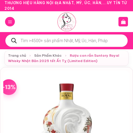
Bỏ
THƯƠNG HIỆU HÀNG NỘI ĐỊA NHẬT, MỸ, ÚC, HÀN,...UY TÍN TỪ
2014
qua
nội
dung
Tìm
kiếm
sản
phẩm
Trang chủ
›
Sản Phẩm Khác
›
Rượu con rắn Suntory Royal
Whisky Nhật Bản 2025 tết Ất Tỵ (Limited Edition)
-13%