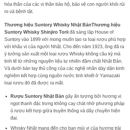
hóa thân của các vị thần bảo hộ, bảo vệ con người khỏi rủi
ro và bệnh tật.
Thương hiệu Suntory Whisky Nhật Bản
Thương hiệu
Suntory Whisky Shinjiro Torii
đã sáng lập House of
Suntory vào 1899 với mong muốn tạo ra loại rượu phù hợp
với khẩu vị của người Nhật. Cho đến năm 1923, ông đã ra
ý tưởng sản xuất một loại rượu Whisky không cầu kỳ mà
tinh tế từ những nguyên liệu tự nhiên đậm chất Nhật Bản.
Và dưới bàn tay thủ công của các nghệ nhân dày dặn kinh
nghiệm kết hợp cùng nguồn nước tinh khiết ở Yamazaki
loại rượu đó đã được ra mắt.
Rượu Suntory Nhật Bản
gây ấn tượng bởi hương vị
ngọt thanh đặc trưng không cay chát nhờ phương pháp
ủ rượu kết hợp giữa truyền thống và dây chuyền hiện
đại.
Whisky Nhật mang đến cho bạn mùi vị của hương trái