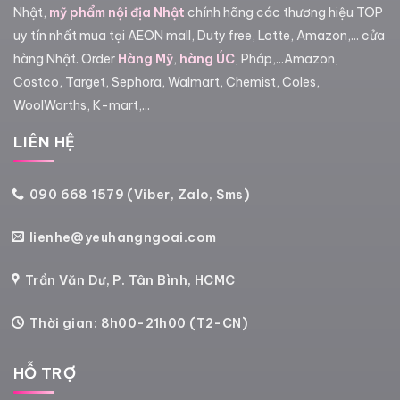
Nhật,
mỹ phẩm nội địa Nhật
chính hãng các thương hiệu TOP
uy tín nhất mua tại AEON mall, Duty free, Lotte, Amazon,... cửa
hàng Nhật. Order
Hàng Mỹ
,
hàng ÚC
, Pháp,...Amazon,
Costco, Target, Sephora, Walmart, Chemist, Coles,
WoolWorths, K-mart,...
LIÊN HỆ
090 668 1579 (Viber, Zalo, Sms)
lienhe@yeuhangngoai.com
Trần Văn Dư, P. Tân Bình, HCMC
Thời gian: 8h00-21h00 (T2-CN)
HỖ TRỢ