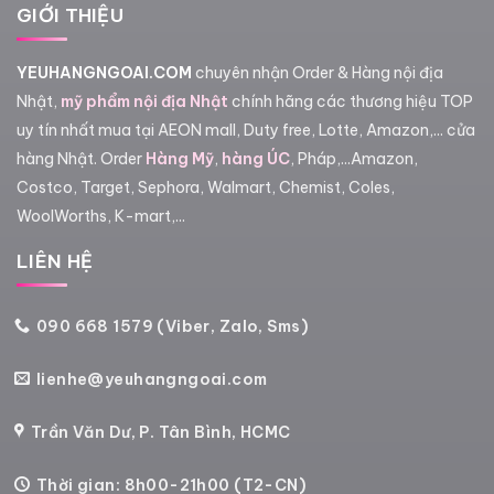
GIỚI THIỆU
YEUHANGNGOAI.COM
chuyên nhận Order & Hàng nội địa
Nhật,
mỹ phẩm nội địa Nhật
chính hãng các thương hiệu TOP
uy tín nhất mua tại AEON mall, Duty free, Lotte, Amazon,... cửa
hàng Nhật. Order
Hàng Mỹ
,
hàng ÚC
, Pháp,...Amazon,
Costco, Target, Sephora, Walmart, Chemist, Coles,
WoolWorths, K-mart,...
LIÊN HỆ
090 668 1579 (Viber, Zalo, Sms)
lienhe@yeuhangngoai.com
Trần Văn Dư, P. Tân Bình, HCMC
Thời gian: 8h00-21h00 (T2-CN)