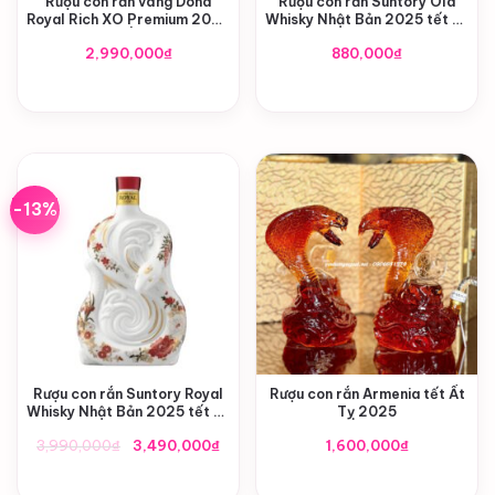
Rượu con rắn vàng Doha
Rượu con rắn Suntory Old
Royal Rich XO Premium 2025
Whisky Nhật Bản 2025 tết Ất
tết Ất Tỵ
Tỵ (Limited Edition)
2,990,000
₫
880,000
₫
-13%
Rượu con rắn Suntory Royal
Rượu con rắn Armenia tết Ất
Whisky Nhật Bản 2025 tết Ất
Tỵ 2025
Tỵ (Limited Edition)
Giá
Giá
3,990,000
₫
3,490,000
₫
1,600,000
₫
gốc
hiện
là:
tại