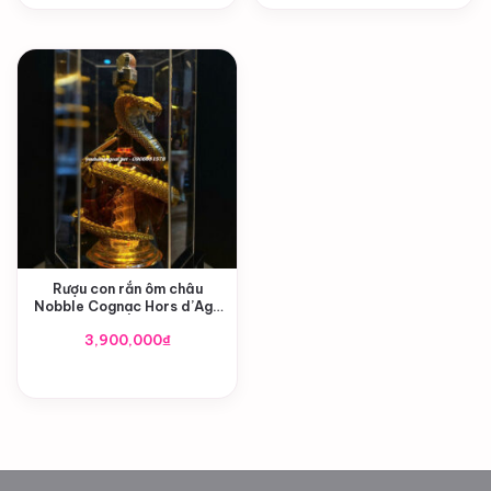
3,990,000₫.
là:
3,490,000₫.
Rượu con rắn ôm châu
Nobble Cognac Hors d’Age
Pháp tết Ất Tỵ 2025
3,900,000
₫