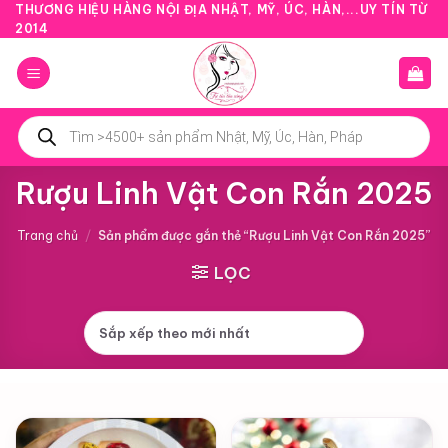
Bỏ
THƯƠNG HIỆU HÀNG NỘI ĐỊA NHẬT, MỸ, ÚC, HÀN,...UY TÍN TỪ
2014
qua
nội
dung
Tìm
kiếm
sản
phẩm
Rượu Linh Vật Con Rắn 2025
Trang chủ
/
Sản phẩm được gắn thẻ “Rượu Linh Vật Con Rắn 2025”
LỌC